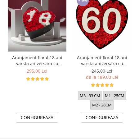
Aranjament floral 18 ani
Aranjament floral 18 ani
varsta aniversara cu
varsta aniversara cu
trandafiri din sapun 59-62
trandafiri din sapun rosii si
295,00 Lei
245,00 Lei
trandafiri
cifra 3D cu sclipici M3
de la 189,00 Lei
M3 - 33 CM
M1 - 25CM
M2 - 28CM
CONFIGUREAZA
CONFIGUREAZA