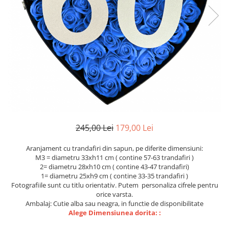
Etichete scolare
Cadouri barbati
Sepci personalizate
Seturi cadou barbati
Seturi cadou barbati portofel si curea
Bannere personalizate scoli si gradinite
Ceasuri pentru EL
Caserole personalizate sandwich
Cadouri craciun barbati
Saculeti personalizati
Cadouri personalizate barbati
Sticla de apa personalizata
Cadouri copii
Agende si caiete personalizate
Caciuli copii
Cadouri copii bebelusi 0+
245,00 Lei
179,00 Lei
Lenjerii de pat Disney
Aranjament cu trandafiri din sapun, pe diferite dimensiuni:
Cadouri copii 1 an
M3 = diametru 33xh11 cm ( contine 57-63 trandafiri )
Cadouri craciun copii
2= diametru 28xh10 cm ( contine 43-47 trandafiri)
1= diametru 25xh9 cm ( contine 33-35 trandafiri )
Colectia Disney
Fotografiile sunt cu titlu orientativ. Putem personaliza cifrele pentru
Sticlă pentru apa Personalizată
orice varsta.
Ambalaj: Cutie alba sau neagra, in functie de disponibilitate
Sepci personalizate
Alege Dimensiunea dorita: :
Seturi cadou pentru copii KID's Collection