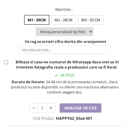
Lenjerii de pat pentru copii
Cadouri Cuplu
Marime.
:
Fashion
M1 - 25CM
M2 - 28CM
M3 - 33 CM
Pijamale de CRACIUN
Pijamale de dama
Va rog sa scrieti cifra dorita din aranjament
Pijamale de barbati
Halate si capoate
Pijamale
Bifeaza si Lasa-ne numarul de Whatsapp daca vrei sa iti
WINTER Collection
trimitem fotografia reala a produsului care va fi livrat
Halate si pijamale Family
IN STOC
Incaltaminte
Durata de livrare:
24-48 ore de la procesarea comenzii.. Daca
Seturi elegante femei
produsul nu este disponibil, va oferim cea mai buna alternativa
conform alegerii dvs.
Umbrele
Pijamale de copii
ADAUGA IN COS
Pijamale BIG SIZE femei
Cadouri ocazii speciale
Cod Produs:
HAPPY62_blue-M1
Tricouri de craciun