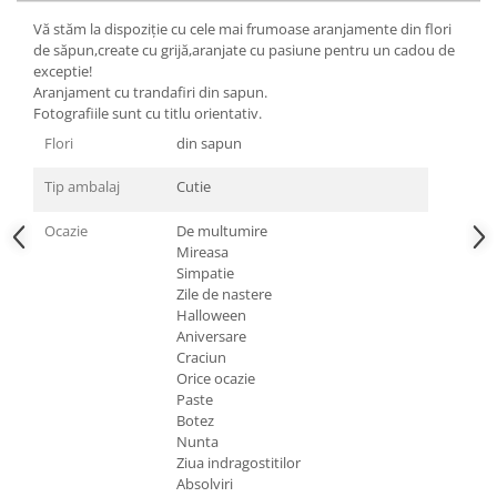
Cadouri pentru Doctori
Vă stăm la dispoziție cu cele mai frumoase aranjamente din flori
Cadouri pentru Sfânta Maria
de săpun,create cu grijă,aranjate cu pasiune pentru un cadou de
Martisoare
exceptie!
Aranjament cu trandafiri din sapun.
Fotografiile sunt cu titlu orientativ.
Flori
din sapun
Tip ambalaj
Cutie
Ocazie
De multumire
Mireasa
Simpatie
Zile de nastere
Halloween
Aniversare
Craciun
Orice ocazie
Paste
Botez
Nunta
Ziua indragostitilor
Absolviri