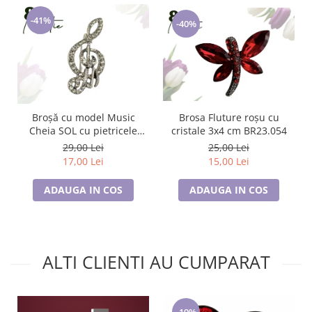
-41%
-40%
Broșă cu model Music
Brosa Fluture roșu cu
Cheia SOL cu pietricele
cristale 3x4 cm BR23.054
albe, SC23.084
29,00 Lei
25,00 Lei
17,00 Lei
15,00 Lei
ADAUGA IN COS
ADAUGA IN COS
ALTI CLIENTI AU CUMPARAT
-19%