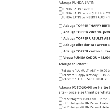
Adauga FUNDA SATIN
FUNDA SATIN asortata
FUNDA SATIN cu text "JUST FOR YOU
FUNDA SATIN cu INSERTII AURII + 1
Adauga TOPPER "HAPPY BIRTHDA
Adauga TOPPER cifra 18 - pexi
Adauga TOPPER URSULET ABSOL
Adauga cifra dorita TOPPER 3D
Adauga TOPPER carton cu text 
Vreau PUNGA CADOU + 15,00 
Adauga felicitare:
Felicitare "LA MULTI ANI" + 10,00 L
Felicitare "Happy BirthdayI" + 10,00
Felicitare "TE IUBESC" + 10,00 Lei
Adauga FOTOGRAFII pe Hârtie l
site) - pozele se trimit pe wha
Set 5 fotografii 10x15 cm - Hârtie
Set 10 fotografii 10x15 cm - Hârtie 
Set 25 fotografii 10x15 cm - Hârtie 