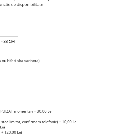
unctie de disponibilitate
 - 33 CM
u bifati alta varianta)
EPUIZAT momentan + 30,00 Lei
c limitat, confirmam telefonic) + 10,00 Lei
Lei
+ 120,00 Lei