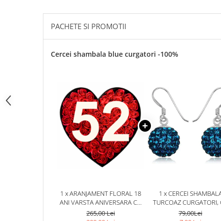
Cadouri pentru Doctori
Cadouri pentru Sfânta Maria
PACHETE SI PROMOTII
Martisoare
Cercei shambala blue curgatori -100%
1 x ARANJAMENT FLORAL 18
1 x CERCEI SHAMBAL
ANI VARSTA ANIVERSARA CU
TURCOAZ CURGATORI, 
TRANDAFIRI DIN SAPUN ROSII
CRISTALE,
265,00 Lei
79,00Lei
SI CIFRA 3D CU SCLIPICI M3
TURCOAZ,TURCOAZ