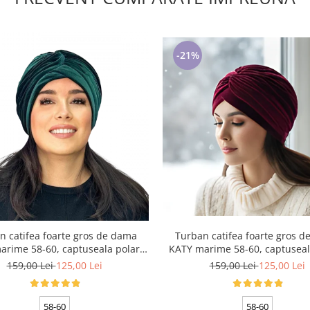
-21%
Turban catifea foarte gros 
n catifea foarte gros de dama
KATY marime 58-60, captuseal
arime 58-60, captuseala polar,
culoare wine
culoare verde emerald
159,00 Lei
125,00 Lei
159,00 Lei
125,00 Lei
58-60
58-60