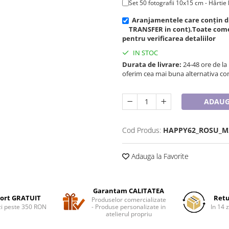
Set 50 fotografii 10x15 cm - Hârtie 
Aranjamentele care conțin dul
TRANSFER in cont).Toate comen
pentru verificarea detaliilor
IN STOC
Durata de livrare:
24-48 ore de la
oferim cea mai buna alternativa con
ADAUG
Cod Produs:
HAPPY62_ROSU_M
Adauga la Favorite
Garantam CALITATEA
ort GRATUIT
Retu
Produselor comercializate
i peste 350 RON
- Produse personalizate in
In 14 z
atelierul propriu