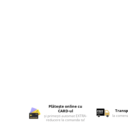
Tricouri de cuplu Valentine's Day
Valentine's Day
Cadouri pentru Bunici
Cadouri pentru Nasi si Fini
Cadouri Craciun
Cadouri pentru Mama
Cadouri pentru profesori sau absolventi
Cadouri Back to school
Cadouri de Paște
Cadouri Traditionale Romanesti
8 Martie
Cadouri pentru CUPLU El & Ea
Cadouri Iubitori de animale
Cadouri GRAVIDE
Plătește online cu
Cadouri pentru sportivi
Transp
CARD-ul
Cadouri Pensionare
la comenz
și primești automat EXTRA-
reducere la comanda ta!
Cadouri Colegi, sefi sau angajati