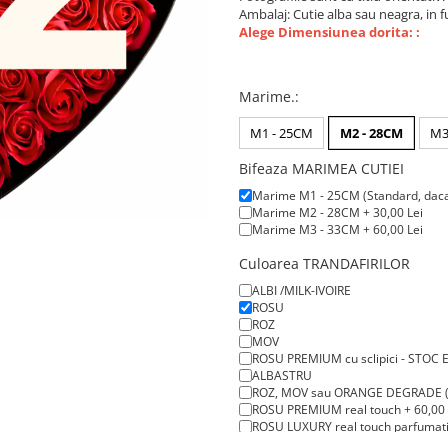
Ambalaj: Cutie alba sau neagra, in f
Alege Dimensiunea dorita: :
Marime.
:
M1 - 25CM
M2 - 28CM
M3
Bifeaza MARIMEA CUTIEI
Marime M1 - 25CM (Standard, daca n
Marime M2 - 28CM + 30,00 Lei
Marime M3 - 33CM + 60,00 Lei
Culoarea TRANDAFIRILOR
ALBI /MILK-IVOIRE
ROSU
ROZ
MOV
ROSU PREMIUM cu sclipici - STOC 
ALBASTRU
ROZ, MOV sau ORANGE DEGRADE ( sto
ROSU PREMIUM real touch + 60,00 
ROSU LUXURY real touch parfumati 