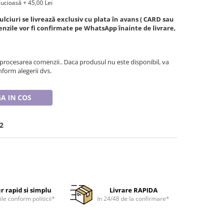
lucioasă + 45,00 Lei
ciuri se livrează exclusiv cu plata în avans ( CARD sau
zile vor fi confirmate pe WhatsApp înainte de livrare,
 procesarea comenzii.. Daca produsul nu este disponibil, va
form alegerii dvs.
A IN COS
2
r rapid si simplu
Livrare RAPIDA
ile conform politicii*
In 24/48 de la confirmare*