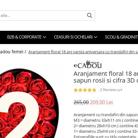
B2B & CORPORATE
CEASURI SI OCHELARI
SCOLI & GRADINIT
cadou femei /
Aranjament floral 18 ani varsta aniversara cu trandafiri din sa
Aranjament floral 18 an
sapun rosii si cifra 3D 
2 Review-uri
265,00
209,00 Lei
Aranjament cu trandafiri din sapun,
M3 = diametru 33xh11 cm ( contine 5
2= diametru 28xh10 cm ( contine 43-
1= diametru 25xh9 cm ( contine 33-3
Fotografiile sunt cu titlu orientativ