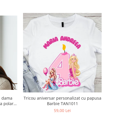
de dama
Tricou aniversar personalizat cu papusa
Tricou an
a polar,
Barbie TAN1011
Spid
59,00 Lei