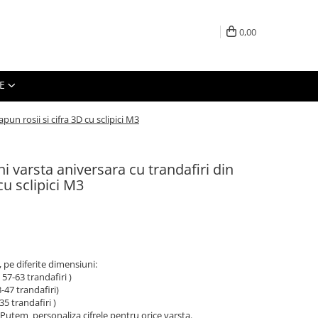
0,00
E
pun rosii si cifra 3D cu sclipici M3
i varsta aniversara cu trandafiri din
cu sclipici M3
 pe diferite dimensiuni:
7-63 trandafiri )
47 trandafiri)
5 trandafiri )
. Putem personaliza cifrele pentru orice varsta.