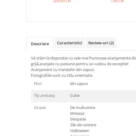
209,00 Lei
7,90 Lei
Caracteristici
Review-uri
(2)
Descriere
Vă stăm la dispoziție cu cele mai frumoase aranjamente din
grijă,aranjate cu pasiune pentru un cadou de exceptie!
Aranjament cu trandafiri din sapun.
Fotografiile sunt cu titlu orientativ.
Flori
din sapun
Tip ambalaj
Cutie
Ocazie
De multumire
Mireasa
Simpatie
Zile de nastere
Halloween