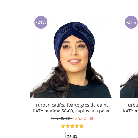
-21%
-21%
Turban catifea foarte gros de dama
Turba
KATY marime 58-60, captuseala polar,
KATY m
culoare bleomarin
159,00 Lei
125,00 Lei
58-60