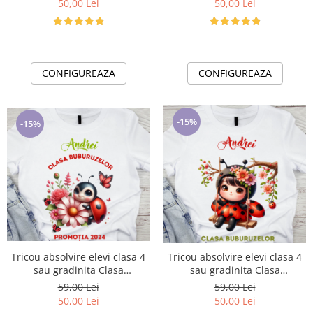
50,00 Lei
50,00 Lei
CONFIGUREAZA
CONFIGUREAZA
-15%
-15%
Tricou absolvire elevi clasa 4
Tricou absolvire elevi clasa 4
sau gradinita Clasa
sau gradinita Clasa
buburuzelor cu text sau poze
buburuzelor cu text sau poze
59,00 Lei
59,00 Lei
ABS1070
ABS1071
50,00 Lei
50,00 Lei