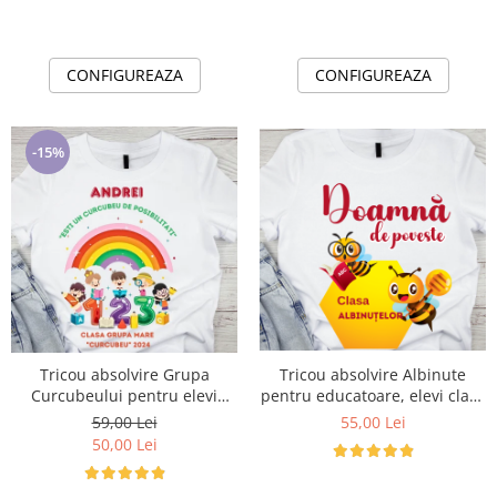
CONFIGUREAZA
CONFIGUREAZA
-15%
Tricou absolvire Albinute
Tricou absolvire Grupa
pentru educatoare, elevi clasa
Curcubeului pentru elevi
4 sau gradinita ABS10890
clasa 4 sau gradinita ABS1086
55,00 Lei
59,00 Lei
Invatatoare de poveste
50,00 Lei