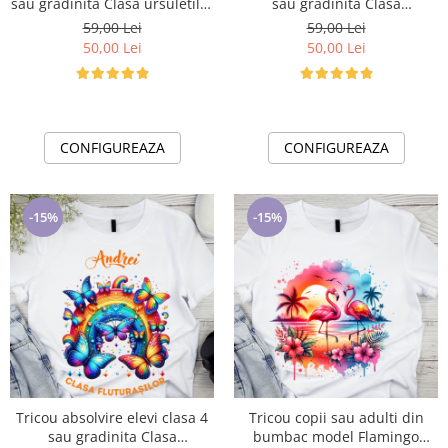
sau gradinita Clasa ursuletilor
sau gradinita Clasa
cu text sau poze ABS1057
fluturasilor cu text sau poze
59,00 Lei
59,00 Lei
ABS1063
50,00 Lei
50,00 Lei
CONFIGUREAZA
CONFIGUREAZA
-15%
-15%
Tricou absolvire elevi clasa 4
Tricou copii sau adulti din
sau gradinita Clasa
bumbac model Flamingo