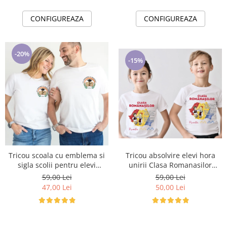
CONFIGUREAZA
CONFIGUREAZA
-20%
-15%
Tricou scoala cu emblema si
Tricou absolvire elevi hora
sigla scolii pentru elevi
unirii Clasa Romanasilor
ABS10913
ABS11201
59,00 Lei
59,00 Lei
47,00 Lei
50,00 Lei