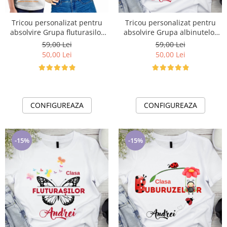
Tricou personalizat pentru
Tricou personalizat pentru
absolvire Grupa fluturasilor
absolvire Grupa albinutelor
cu text sau poze ABS1015
cu text sau poze ABS1020
59,00 Lei
59,00 Lei
50,00 Lei
50,00 Lei
CONFIGUREAZA
CONFIGUREAZA
-15%
-15%