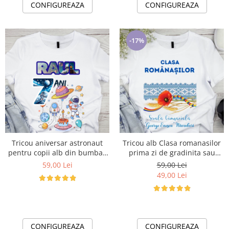
CONFIGUREAZA
CONFIGUREAZA
-17%
Tricou aniversar astronaut
Tricou alb Clasa romanasilor
pentru copii alb din bumbac
prima zi de gradinita sau
AST1141
scoala din bumbac ABS1133
59,00 Lei
59,00 Lei
49,00 Lei
CONFIGUREAZA
CONFIGUREAZA