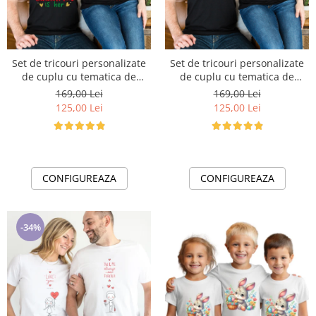
Set de tricouri personalizate
Set de tricouri personalizate
de cuplu cu tematica de
de cuplu cu tematica de
Craciun, PRIMUL Craciun
Craciun, Merry Christmas
169,00 Lei
169,00 Lei
impreuna 1346black
1347black
125,00 Lei
125,00 Lei
CONFIGUREAZA
CONFIGUREAZA
-34%