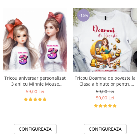
-15%
Tricou aniversar personalizat
Tricou Doamna de poveste la
3 ani cu Minnie Mouse
Clasa albinutelor pentru
TAMM1012.6
scoala sau gradinita
59,00 Lei
59,00 Lei
ABS1068.41
50,00 Lei
CONFIGUREAZA
CONFIGUREAZA