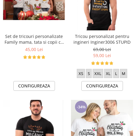
Cadouri pentru Doctori
Cadouri pentru Sfânta Maria
Martisoare
Set de tricouri personalizate
Tricou personalizat pentru
Family mama, tata si copii cu
ingineri Inginer3006 STUPID
tematica de Craciun, Happy
45,00 Lei
69,00 Lei
Rudolf
59,00 Lei
XS
S
XXL
XL
L
M
CONFIGUREAZA
CONFIGUREAZA
-34%