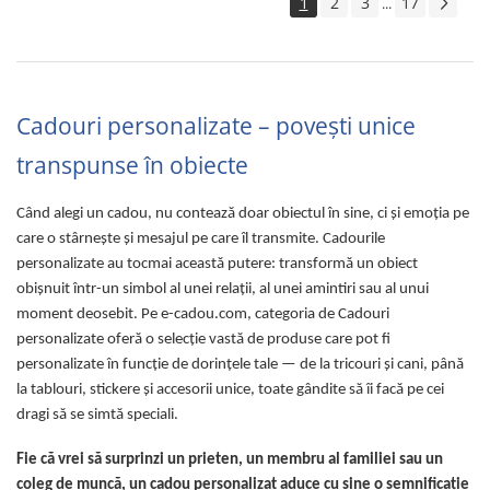
1
2
3
17
...
Cadouri personalizate – povești unice
transpunse în obiecte
Când alegi un cadou, nu contează doar obiectul în sine, ci și emoția pe
care o stârnește și mesajul pe care îl transmite. Cadourile
personalizate au tocmai această putere: transformă un obiect
obișnuit într-un simbol al unei relații, al unei amintiri sau al unui
moment deosebit. Pe e-cadou.com, categoria de Cadouri
personalizate oferă o selecție vastă de produse care pot fi
personalizate în funcție de dorințele tale — de la tricouri și cani, până
la tablouri, stickere și accesorii unice, toate gândite să îi facă pe cei
dragi să se simtă speciali.
Fie că vrei să surprinzi un prieten, un membru al familiei sau un
coleg de muncă, un cadou personalizat aduce cu sine o semnificație