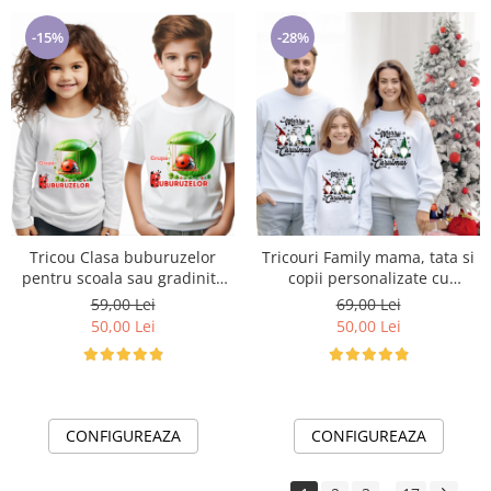
-15%
-28%
Tricou Clasa buburuzelor
Tricouri Family mama, tata si
pentru scoala sau gradinita
copii personalizate cu
ABS1068.5
tematica de Craciun, Craciun
59,00 Lei
69,00 Lei
Fericit 12241
50,00 Lei
50,00 Lei
CONFIGUREAZA
CONFIGUREAZA