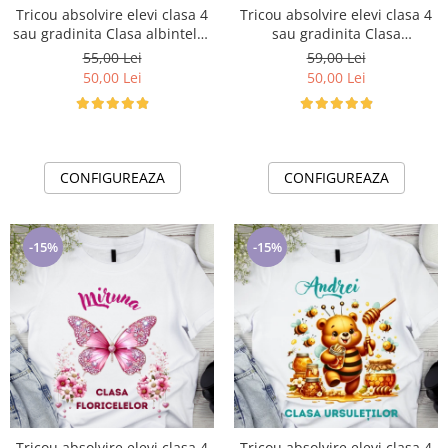
Tricou absolvire elevi clasa 4
Tricou absolvire elevi clasa 4
sau gradinita Clasa albintelor
sau gradinita Clasa
cu text sau poze ABS1040
Floricelelor cu text sau poze
55,00 Lei
59,00 Lei
ABS1051
50,00 Lei
50,00 Lei
CONFIGUREAZA
CONFIGUREAZA
-15%
-15%
Tricou absolvire elevi clasa 4
Tricou absolvire elevi clasa 4