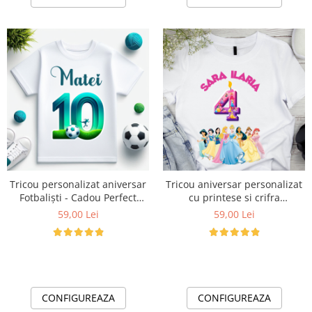
Tricou personalizat aniversar
Tricou aniversar personalizat
Fotbaliști - Cadou Perfect
cu printese si crifra
pentru Iubitorii de Fotbal
aniversara TAN1012
59,00 Lei
59,00 Lei
TAN1012
CONFIGUREAZA
CONFIGUREAZA