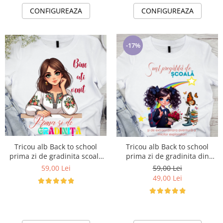
CONFIGUREAZA
CONFIGUREAZA
-17%
Tricou alb Back to school
Tricou alb Back to school
prima zi de gradinita scoala
prima zi de gradinita din
din bumbac ABS11231
bumbac ABS1131
59,00 Lei
59,00 Lei
49,00 Lei