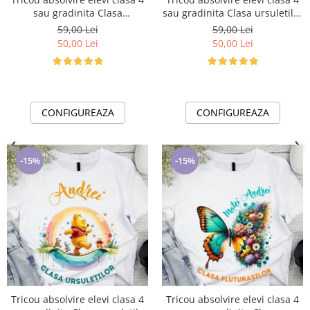
sau gradinita Clasa
sau gradinita Clasa ursuletilor
Floricelelor cu text sau poze
cu text sau poze ABS1055
59,00 Lei
59,00 Lei
ABS1054
50,00 Lei
50,00 Lei
CONFIGUREAZA
CONFIGUREAZA
-15%
-15%
Tricou absolvire elevi clasa 4
Tricou absolvire elevi clasa 4