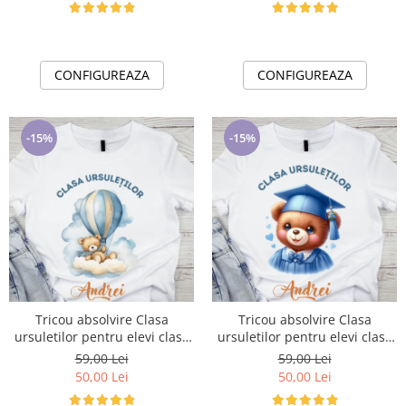
CONFIGUREAZA
CONFIGUREAZA
-15%
-15%
Tricou absolvire Clasa
Tricou absolvire Clasa
ursuletilor pentru elevi clasa
ursuletilor pentru elevi clasa
4 sau gradinita ABS1073
4 sau gradinita ABS1078
59,00 Lei
59,00 Lei
50,00 Lei
50,00 Lei