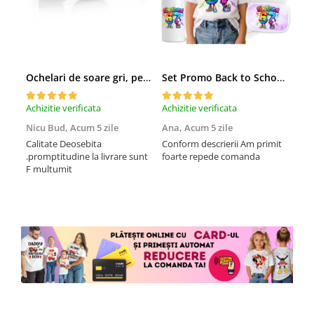
Ochelari de soare gri, pentru barbati, Daniel Klein Sunglasses, DK3250-2
Set Promo Back to School Six Seven 67 – Tricou + Cutie + Bidon Personalizat pentru copilul tău
Achizitie verificata
Achizitie verificata
Achi
Nicu Bud,
Acum 5 zile
Ana,
Acum 5 zile
Tod
sa
Calitate Deosebita
Conform descrierii Am primit
.promptitudine la livrare sunt
foarte repede comanda
Rec
F multumit
la m
fix
mul