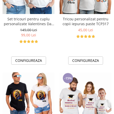
Set tricouri pentru cuplu
Tricou personalizat pentru
personalizate Valentines Day
copii iepuras paste TCP317
VD2444 You and me forever
149,00 Lei
45,00 Lei
99,00 Lei
CONFIGUREAZA
CONFIGUREAZA
-15%