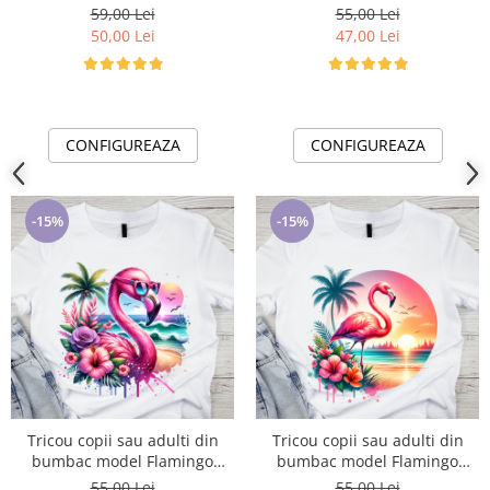
fluturasilor cu text sau poze
personalizat cu nume sau
59,00 Lei
55,00 Lei
ABS1065
poza preferata TC5042
50,00 Lei
47,00 Lei
CONFIGUREAZA
CONFIGUREAZA
-15%
-15%
Tricou copii sau adulti din
Tricou copii sau adulti din
bumbac model Flamingo
bumbac model Flamingo
personalizat cu nume sau
personalizat cu nume sau
55,00 Lei
55,00 Lei