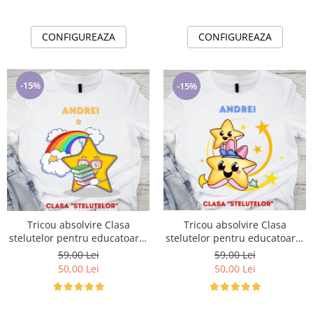
CONFIGUREAZA
CONFIGUREAZA
-15%
-15%
Tricou absolvire Clasa
Tricou absolvire Clasa
stelutelor pentru educatoare,
stelutelor pentru educatoare,
elevi clasa 4 sau gradinita
elevi clasa 4 sau gradinita
59,00 Lei
59,00 Lei
ABS10892
ABS10893
50,00 Lei
50,00 Lei