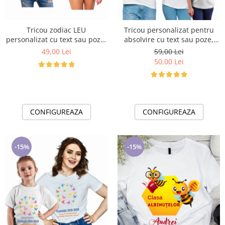
Tricou zodiac LEU
Tricou personalizat pentru
personalizat cu text sau poze,
absolvire cu text sau poze,
unisex TLEU118
unisex Absolvent ABS1013
49,00 Lei
59,00 Lei
50,00 Lei
CONFIGUREAZA
CONFIGUREAZA
-15%
-15%