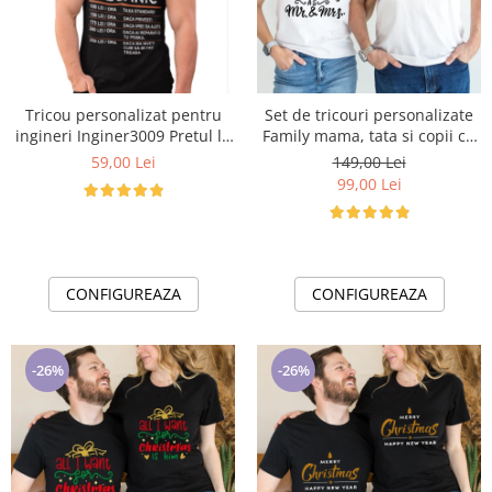
Tricou personalizat pentru
Set de tricouri personalizate
ingineri Inginer3009 Pretul la
Family mama, tata si copii cu
mecanic
tematica de Craciun, PRIMUL
59,00 Lei
149,00 Lei
Craciun impreuna 1334
99,00 Lei
CONFIGUREAZA
CONFIGUREAZA
-26%
-26%