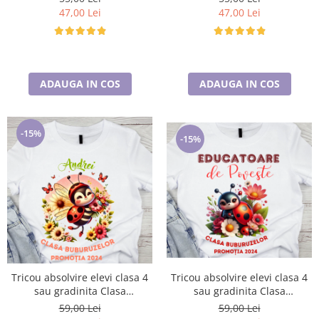
poza preferata TC5043
poza preferata TC5045
47,00 Lei
47,00 Lei
ADAUGA IN COS
ADAUGA IN COS
-15%
-15%
Tricou absolvire elevi clasa 4
Tricou absolvire elevi clasa 4
sau gradinita Clasa
sau gradinita Clasa
buburuzelor cu text sau poze
buburuzelor cu text sau poze
59,00 Lei
59,00 Lei
ABS1067
ABS1068