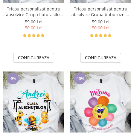
Tricou personalizat pentru
Tricou personalizat pentru
absolvire Grupa fluturasilor
absolvire Grupa buburuzelor
cu text sau poze ABS1021
cu text sau poze ABS1026
59,00 Lei
59,00 Lei
50,00 Lei
50,00 Lei
CONFIGUREAZA
CONFIGUREAZA
-9%
-15%