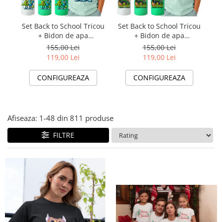
Lenjerii de pat pentru copii
Cadouri Cuplu
Set Back to School Tricou
Set Back to School Tricou
Se
Fashion
+ Bidon de apa
+ Bidon de apa
termosensibil la rece
termosensibil la rece
Pijamale de CRACIUN
155,00 Lei
155,00 Lei
pentru copilul tău Six
pentru copilul tău
119,00 Lei
119,00 Lei
Pijamale de dama
Seven
Pijamale de barbati
CONFIGUREAZA
CONFIGUREAZA
Halate si capoate
Pijamale
WINTER Collection
Afiseaza:
1-
48
din
811
produse
Halate si pijamale Family
FILTRE
Incaltaminte
Seturi elegante femei
Umbrele
Pijamale de copii
Pijamale BIG SIZE femei
Cadouri ocazii speciale
Tricouri de craciun