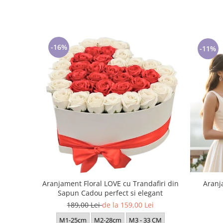
-16%
-11%
Aranj
Aranjament Floral LOVE cu Trandafiri din
Sapun Cadou perfect si elegant
189,00 Lei
de la 159,00 Lei
M1-25cm
M2-28cm
M3 - 33 CM