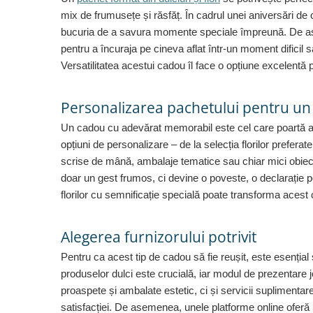
Tricouri de cuplu Valentine's Day
mix de frumusețe și răsfăț. În cadrul unei aniversări de c
Valentine's Day
bucuria de a savura momente speciale împreună. De ase
Cadouri pentru Bunici
pentru a încuraja pe cineva aflat într-un moment dificil 
Cadouri pentru Nasi si Fini
Versatilitatea acestui cadou îl face o opțiune excelentă 
Cadouri Craciun
Cadouri pentru Mama
Personalizarea pachetului pentru u
Cadouri pentru profesori sau absolventi
Un cadou cu adevărat memorabil este cel care poartă amp
Cadouri Back to school
opțiuni de personalizare – de la selecția florilor prefer
Cadouri de Paște
scrise de mână, ambalaje tematice sau chiar mici obiec
Cadouri Traditionale Romanesti
doar un gest frumos, ci devine o poveste, o declarație pe
8 Martie
florilor cu semnificație specială poate transforma acest 
Cadouri pentru CUPLU El & Ea
Cadouri Iubitori de animale
Alegerea furnizorului potrivit
Cadouri GRAVIDE
Pentru ca acest tip de cadou să fie reușit, este esențial să
Cadouri pentru sportivi
produselor dulci este crucială, iar modul de prezentare 
Cadouri Pensionare
proaspete și ambalate estetic, ci și servicii suplimentar
Cadouri Colegi, sefi sau angajati
satisfacției. De asemenea, unele platforme online oferă p