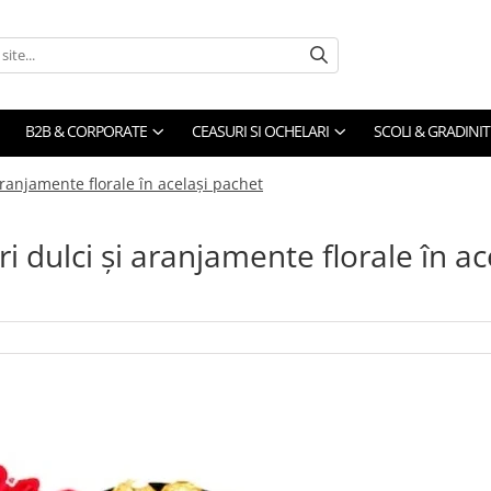
B2B & CORPORATE
CEASURI SI OCHELARI
SCOLI & GRADINIT
ranjamente florale în același pachet
 dulci și aranjamente florale în ac