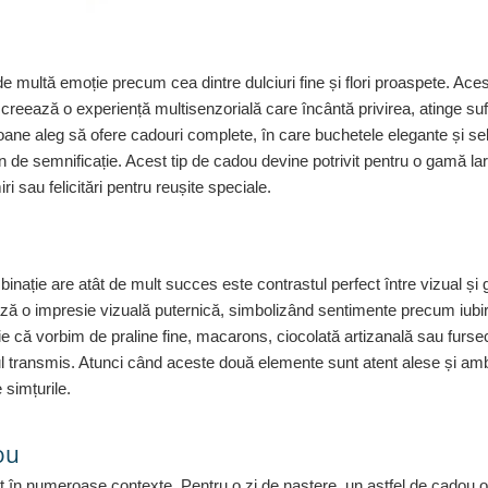
l de multă emoție precum cea dintre dulciuri fine și flori proaspete. Ac
 creează o experiență multisenzorială care încântă privirea, atinge sufl
oane aleg să ofere cadouri complete, în care buchetele elegante și sele
n de semnificație. Acest tip de cadou devine potrivit pentru o gamă la
ri sau felicitări pentru reușite speciale.
nație are atât de mult succes este contrastul perfect între vizual și g
reează o impresie vizuală puternică, simbolizând sentimente precum iubi
 fie că vorbim de praline fine, macarons, ciocolată artizanală sau furse
transmis. Atunci când aceste două elemente sunt atent alese și am
 simțurile.
ou
t în numeroase contexte. Pentru o zi de naștere, un astfel de cadou o