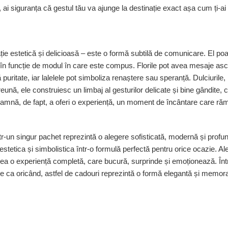
 ai siguranța că gestul tău va ajunge la destinație exact așa cum ți-ai 
ație estetică și delicioasă – este o formă subtilă de comunicare. El po
e, în funcție de modul în care este compus. Florile pot avea mesaje as
ă puritate, iar lalelele pot simboliza renaștere sau speranță. Dulciurile,
reună, ele construiesc un limbaj al gesturilor delicate și bine gândite,
seamnă, de fapt, a oferi o experiență, un moment de încântare care ră
tr-un singur pachet reprezintă o alegere sofisticată, modernă și profu
estetica și simbolistica într-o formulă perfectă pentru orice ocazie. A
crea o experiență completă, care bucură, surprinde și emoționează. În
ase ca oricând, astfel de cadouri reprezintă o formă elegantă și memor