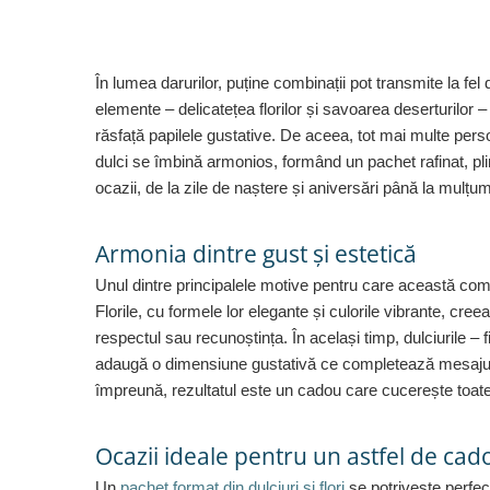
Lenjerii de pat pentru copii
Cadouri Cuplu
Fashion
În lumea darurilor, puține combinații pot transmite la fe
Pijamale de CRACIUN
elemente – delicatețea florilor și savoarea deserturilor –
Pijamale de dama
răsfață papilele gustative. De aceea, tot mai multe pers
Pijamale de barbati
dulci se îmbină armonios, formând un pachet rafinat, pli
Halate si capoate
ocazii, de la zile de naștere și aniversări până la mulțumi
Pijamale
WINTER Collection
Armonia dintre gust și estetică
Halate si pijamale Family
Unul dintre principalele motive pentru care această combi
Incaltaminte
Florile, cu formele lor elegante și culorile vibrante, c
Seturi elegante femei
respectul sau recunoștința. În același timp, dulciurile –
Umbrele
adaugă o dimensiune gustativă ce completează mesajul 
Pijamale de copii
împreună, rezultatul este un cadou care cucerește toate
Pijamale BIG SIZE femei
Cadouri ocazii speciale
Ocazii ideale pentru un astfel de cad
Tricouri de craciun
Un
pachet format din dulciuri și flori
se potrivește perfec