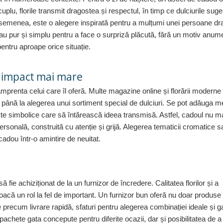
uplu, florile transmit dragostea și respectul, în timp ce dulciurile sug
menea, este o alegere inspirată pentru a mulțumi unei persoane dra
sau pur și simplu pentru a face o surpriză plăcută, fără un motiv anum
pentru aproape orice situație.
n impact mai mare
renta celui care îl oferă. Multe magazine online și florării moderne
ate până la alegerea unui sortiment special de dulciuri. Se pot adăuga 
te simbolice care să întărească ideea transmisă. Astfel, cadoul nu m
rsonală, construită cu atenție și grijă. Alegerea tematicii cromatice s
cadou într-o amintire de neuitat.
 fie achiziționat de la un furnizor de încredere. Calitatea florilor și a
joacă un rol la fel de important. Un furnizor bun oferă nu doar produse
e precum livrare rapidă, sfaturi pentru alegerea combinației ideale și g
achete gata concepute pentru diferite ocazii, dar și posibilitatea de a