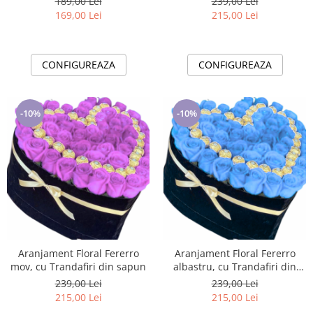
239,00 Lei
189,00 Lei
215,00 Lei
169,00 Lei
CONFIGUREAZA
CONFIGUREAZA
-10%
-10%
Aranjament Floral Fererro
Aranjament Floral Fererro
mov, cu Trandafiri din sapun
albastru, cu Trandafiri din
sapun
239,00 Lei
239,00 Lei
215,00 Lei
215,00 Lei