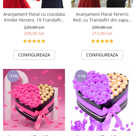
Aranjament Floral cu ciocolata
Aranjament Floral Fererro
Kinder Ferrero, 19 Trandafiri,
Red, cu Trandafiri din sapun
model LOVE19
EC45-29
229,00 Lei
239,00 Lei
209,00 Lei
215,00 Lei
CONFIGUREAZA
CONFIGUREAZA
-11%
-11%