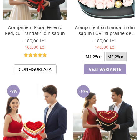
Cadouri pentru Doctori
Cadouri pentru Sfânta Maria
Martisoare
Aranjament Floral Fererro
Aranjament cu trandafiri din
Red, cu Trandafiri din sapun
sapun LOVE si praline de
ciocolata Ferrero Rocher
189,00 Lei
189,00 Lei
SUM223
169,00 Lei
149,00 Lei
M1-25cm
M2-28cm
CONFIGUREAZA
VEZI VARIANTE
-9%
-10%