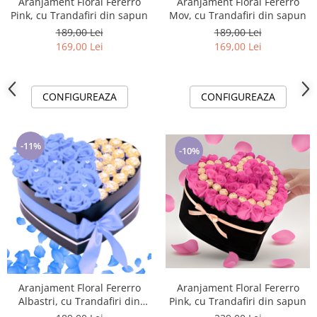
Aranjament Floral Fererro
Aranjament Floral Fererro
Pink, cu Trandafiri din sapun
Mov, cu Trandafiri din sapun
189,00 Lei
189,00 Lei
169,00 Lei
169,00 Lei
CONFIGUREAZA
CONFIGUREAZA
-11%
-10%
Aranjament Floral Fererro
Aranjament Floral Fererro
Pink, cu Trandafiri din sapun
Albastri, cu Trandafiri din
sapun