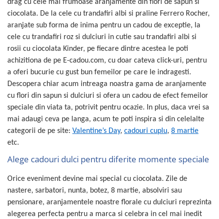
drag cu cele mai frumoase aranjamente din flori de sapun si
ciocolata. De la cele cu trandafiri albi si praline Ferrero Rocher,
aranjate sub forma de inima pentru un cadou de exceptie, la
cele cu trandafiri roz si dulciuri in cutie sau trandafiri albi si
rosii cu ciocolata Kinder, pe fiecare dintre acestea le poti
achizitiona de pe E-cadou.com, cu doar cateva click-uri, pentru
a oferi bucurie cu gust bun femeilor pe care le indragesti.
Descopera chiar acum intreaga noastra gama de aranjamente
cu flori din sapun si dulciuri si ofera un cadou de efect femeilor
speciale din viata ta, potrivit pentru ocazie. In plus, daca vrei sa
mai adaugi ceva pe langa, acum te poti inspira si din celelalte
categorii de pe site:
Valentine’s Day
,
cadouri cuplu
,
8 martie
etc.
Alege cadouri dulci pentru diferite momente speciale
Orice eveniment devine mai special cu ciocolata. Zile de
nastere, sarbatori, nunta, botez, 8 martie, absolviri sau
pensionare, aranjamentele noastre florale cu dulciuri reprezinta
alegerea perfecta pentru a marca si celebra in cel mai inedit