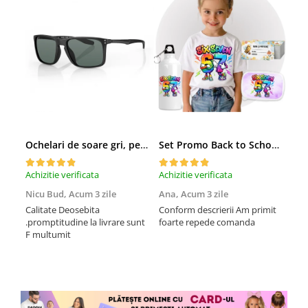
Ochelari de soare gri, pentru barbati, Daniel Klein Sunglasses, DK3250-2
Set Promo Back to School Six Seven 67 – Tricou + Cutie + Bidon Personalizat pentru copilul tău
Achizitie verificata
Achizitie verificata
Achi
Nicu Bud,
Acum 3 zile
Ana,
Acum 3 zile
Tod
sa
Calitate Deosebita
Conform descrierii Am primit
.promptitudine la livrare sunt
foarte repede comanda
Rec
F multumit
la m
fix
mul