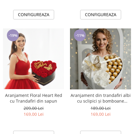
CONFIGUREAZA
CONFIGUREAZA
-11%
-19%
Aranjament Floral Heart Red
Aranjament din trandafiri albi
cu Trandafiri din sapun
cu sclipici și bomboane
Ferrero – cadoul care
209,00 Lei
189,00 Lei
impresionează din prima cu
169,00 Lei
169,00 Lei
Trandafiri din sapun