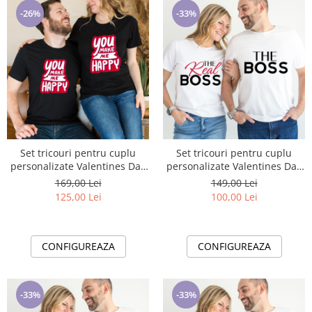
-26%
-33%
Set tricouri pentru cuplu
Set tricouri pentru cuplu
personalizate Valentines Day
personalizate Valentines Day
VD2420
VD2421
169,00 Lei
149,00 Lei
125,00 Lei
100,00 Lei
CONFIGUREAZA
CONFIGUREAZA
-33%
-33%