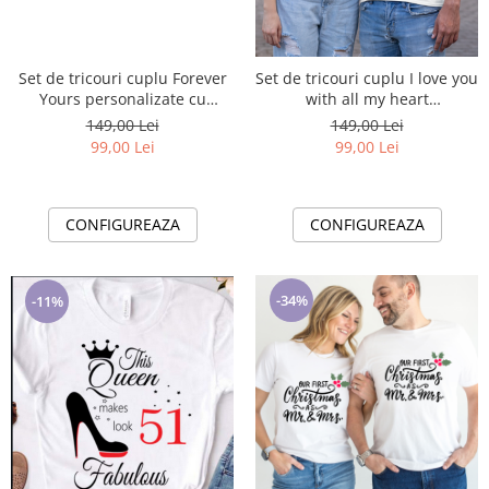
Set de tricouri cuplu Forever
Set de tricouri cuplu I love you
Yours personalizate cu
with all my heart
tematica Valentines Day
personalizate cu tematica
149,00 Lei
149,00 Lei
Valentines Day
99,00 Lei
99,00 Lei
CONFIGUREAZA
CONFIGUREAZA
-34%
-11%