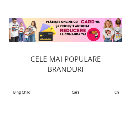
mul
CELE MAI POPULARE
BRANDURI
Cars
Christian Laurent