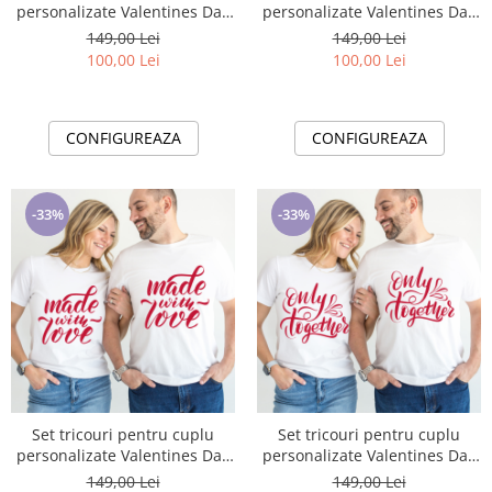
personalizate Valentines Day
personalizate Valentines Day
VD2411 Youare my favorite
VD2412 Forever Young
149,00 Lei
149,00 Lei
100,00 Lei
100,00 Lei
CONFIGUREAZA
CONFIGUREAZA
-33%
-33%
Set tricouri pentru cuplu
Set tricouri pentru cuplu
personalizate Valentines Day
personalizate Valentines Day
VD2413 Made with love
VD2414 Only together
149,00 Lei
149,00 Lei