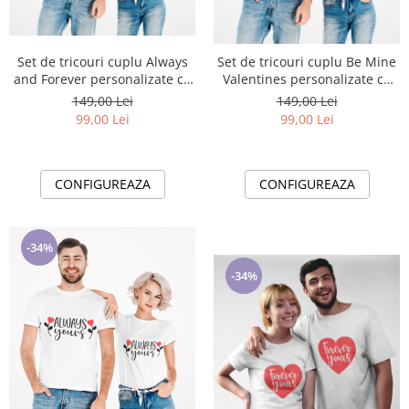
Cadouri pentru Doctori
Cadouri pentru Sfânta Maria
Martisoare
Set de tricouri cuplu Always
Set de tricouri cuplu Be Mine
and Forever personalizate cu
Valentines personalizate cu
tematica Valentines Day
tematica Valentines Day
149,00 Lei
149,00 Lei
99,00 Lei
99,00 Lei
CONFIGUREAZA
CONFIGUREAZA
-34%
-34%