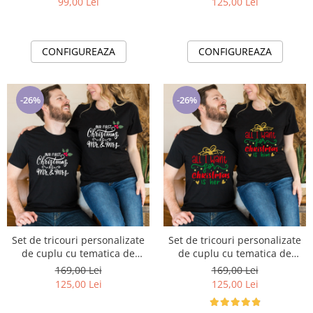
99,00 Lei
125,00 Lei
CONFIGUREAZA
CONFIGUREAZA
-26%
-26%
Set de tricouri personalizate
Set de tricouri personalizate
de cuplu cu tematica de
de cuplu cu tematica de
Craciun, PRIMUL Craciun
Craciun, PRIMUL Craciun
169,00 Lei
169,00 Lei
impreuna 1344black
impreuna 1346black
125,00 Lei
125,00 Lei