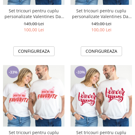
Set tricouri pentru cuplu
Set tricouri pentru cuplu
personalizate Valentines Day
personalizate Valentines Day
VD2409W You & Me
VD2410 You & Me
149,00 Lei
149,00 Lei
100,00 Lei
100,00 Lei
CONFIGUREAZA
CONFIGUREAZA
-33%
-33%
Set tricouri pentru cuplu
Set tricouri pentru cuplu