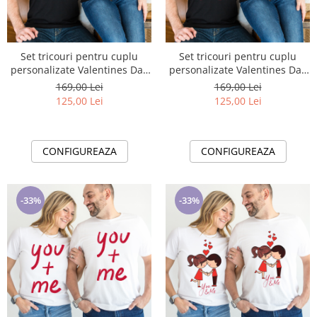
Set tricouri pentru cuplu
Set tricouri pentru cuplu
personalizate Valentines Day
personalizate Valentines Day
VD2408 You & Me
VD2409 You & Me
169,00 Lei
169,00 Lei
125,00 Lei
125,00 Lei
CONFIGUREAZA
CONFIGUREAZA
-33%
-33%