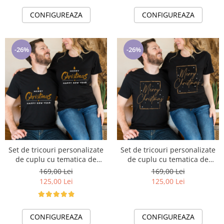
CONFIGUREAZA
CONFIGUREAZA
-26%
-26%
Set de tricouri personalizate
Set de tricouri personalizate
de cuplu cu tematica de
de cuplu cu tematica de
Craciun, Merry Christmas
Craciun, Merry Christmas
169,00 Lei
169,00 Lei
1347black
1348black
125,00 Lei
125,00 Lei
CONFIGUREAZA
CONFIGUREAZA