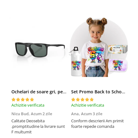
Ochelari de soare gri, pentru barbati, Daniel Klein Sunglasses, DK3250-2
Set Promo Back to School Six Seven 67 – Tricou + Cutie + Bidon Personalizat pentru copilul tău
Achizitie verificata
Achizitie verificata
Achi
Nicu Bud,
Acum 2 zile
Ana,
Acum 3 zile
Tod
sa
Calitate Deosebita
Conform descrierii Am primit
.promptitudine la livrare sunt
foarte repede comanda
Rec
F multumit
la m
fix