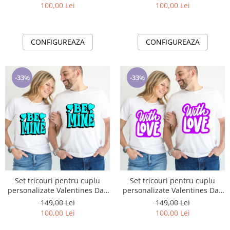
100,00 Lei
100,00 Lei
CONFIGUREAZA
CONFIGUREAZA
-33%
-33%
Set tricouri pentru cuplu
Set tricouri pentru cuplu
personalizate Valentines Day
personalizate Valentines Day
VD2415 Be Mine
VD2416 With love
149,00 Lei
149,00 Lei
100,00 Lei
100,00 Lei