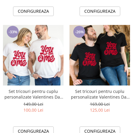
CONFIGUREAZA
CONFIGUREAZA
-33%
-26%
Set tricouri pentru cuplu
Set tricouri pentru cuplu
personalizate Valentines Day
personalizate Valentines Day
VD2417 You & me
VD2417B You & me
149,00 Lei
169,00 Lei
100,00 Lei
125,00 Lei
CONFIGUREAZA
CONFIGUREAZA