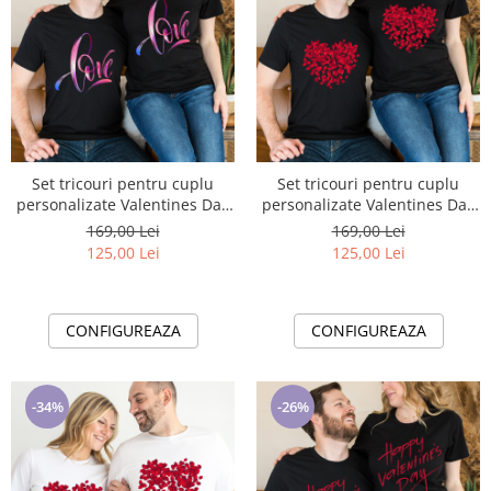
Set tricouri pentru cuplu
Set tricouri pentru cuplu
personalizate Valentines Day
personalizate Valentines Day
VD2404 LOVE
VD2405B HEART
169,00 Lei
169,00 Lei
125,00 Lei
125,00 Lei
CONFIGUREAZA
CONFIGUREAZA
-34%
-26%