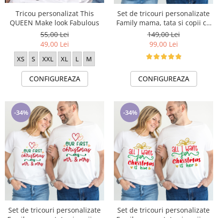
Tricou personalizat This
Set de tricouri personalizate
QUEEN Make look Fabulous
Family mama, tata si copii cu
tematica de Craciun, PRIMUL
55,00 Lei
149,00 Lei
Craciun impreuna 1334
49,00 Lei
99,00 Lei
XS
S
XXL
XL
L
M
CONFIGUREAZA
CONFIGUREAZA
-34%
-34%
Set de tricouri personalizate
Set de tricouri personalizate