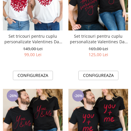
Set tricouri pentru cuplu
Set tricouri pentru cuplu
personalizate Valentines Day
personalizate Valentines Day
VD2405W HEART
VD2407
149,00 Lei
169,00 Lei
99,00 Lei
125,00 Lei
CONFIGUREAZA
CONFIGUREAZA
-26%
-26%