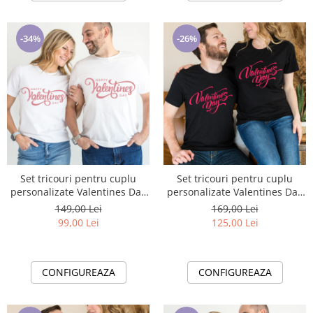
-34%
-26%
Set tricouri pentru cuplu
Set tricouri pentru cuplu
personalizate Valentines Day
personalizate Valentines Day
VD2401
VD2402
149,00 Lei
169,00 Lei
99,00 Lei
125,00 Lei
CONFIGUREAZA
CONFIGUREAZA