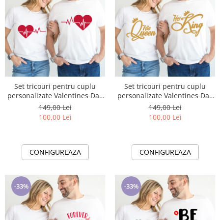
Set tricouri pentru cuplu
Set tricouri pentru cuplu
personalizate Valentines Day
personalizate Valentines Day
VD2422
VD2423 His Queen
149,00 Lei
149,00 Lei
100,00 Lei
100,00 Lei
CONFIGUREAZA
CONFIGUREAZA
-33%
-33%