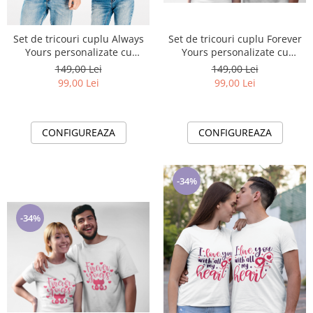
Set de tricouri cuplu Always
Set de tricouri cuplu Forever
Yours personalizate cu
Yours personalizate cu
tematica Valentines Day
tematica Valentines Day
149,00 Lei
149,00 Lei
99,00 Lei
99,00 Lei
CONFIGUREAZA
CONFIGUREAZA
-34%
-34%