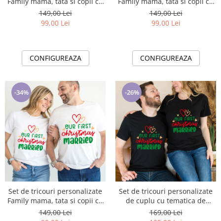
Family mama, tata si copii cu
Family mama, tata si copii cu
tematica de Craciun, PRIMUL
tematica de Craciun, PRIMUL
149,00 Lei
149,00 Lei
Craciun impreuna 1336
Craciun impreuna 1338
99,00 Lei
99,00 Lei
CONFIGUREAZA
CONFIGUREAZA
-34%
-26%
Set de tricouri personalizate
Set de tricouri personalizate
Family mama, tata si copii cu
de cuplu cu tematica de
tematica de Craciun, PRIMUL
Craciun, PRIMUL Craciun
149,00 Lei
169,00 Lei
Craciun impreuna 1340
impreuna 1340black