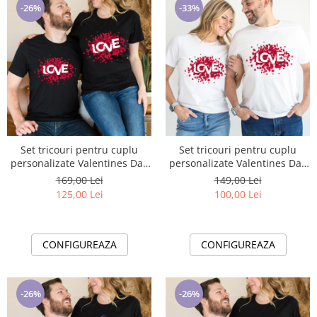
-26%
-33%
Set tricouri pentru cuplu
Set tricouri pentru cuplu
personalizate Valentines Day
personalizate Valentines Day
VD2403 LOVE
VD2403W LOVE
169,00 Lei
149,00 Lei
125,00 Lei
100,00 Lei
CONFIGUREAZA
CONFIGUREAZA
-26%
-26%