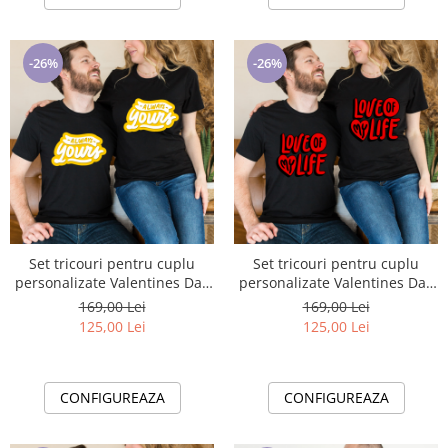
-26%
-26%
Set tricouri pentru cuplu
Set tricouri pentru cuplu
personalizate Valentines Day
personalizate Valentines Day
VD2418 Always yours
VD2419 love of my heart
169,00 Lei
169,00 Lei
125,00 Lei
125,00 Lei
CONFIGUREAZA
CONFIGUREAZA