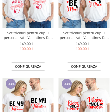
Set tricouri pentru cuplu
Set tricouri pentru cuplu
personalizate Valentines Day
personalizate Valentines Day
VD2424 Forever together
VD2425 Be Mine
149,00 Lei
149,00 Lei
100,00 Lei
100,00 Lei
CONFIGUREAZA
CONFIGUREAZA
-33%
-33%