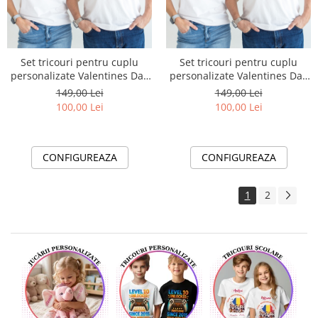
Set tricouri pentru cuplu
Set tricouri pentru cuplu
personalizate Valentines Day
personalizate Valentines Day
VD2426 Be My Valentine
VD2427
149,00 Lei
149,00 Lei
100,00 Lei
100,00 Lei
CONFIGUREAZA
CONFIGUREAZA
1
2