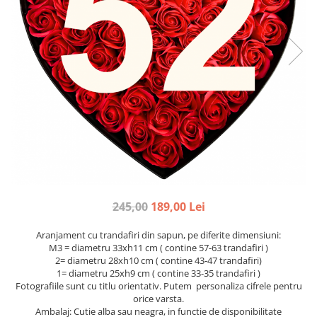
Etichete scolare
Cadouri barbati
Sepci personalizate
Seturi cadou barbati
Seturi cadou barbati portofel si curea
Bannere personalizate scoli si gradinite
Ceasuri pentru EL
Caserole personalizate sandwich
Cadouri craciun barbati
Saculeti personalizati
Cadouri personalizate barbati
Sticla de apa personalizata
Cadouri copii
Agende si caiete personalizate
Caciuli copii
Cadouri copii bebelusi 0+
Lenjerii de pat Disney
245,00
189,00 Lei
Cadouri copii 1 an
Cadouri craciun copii
Aranjament cu trandafiri din sapun, pe diferite dimensiuni:
Colectia Disney
M3 = diametru 33xh11 cm ( contine 57-63 trandafiri )
2= diametru 28xh10 cm ( contine 43-47 trandafiri)
Sticlă pentru apa Personalizată
1= diametru 25xh9 cm ( contine 33-35 trandafiri )
Sepci personalizate
Fotografiile sunt cu titlu orientativ. Putem personaliza cifrele pentru
orice varsta.
Seturi cadou pentru copii KID's Collection
Ambalaj: Cutie alba sau neagra, in functie de disponibilitate