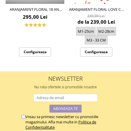
ARANJAMENT FLORAL 18 ANI
ARANJAMENT FLORAL LOVE CU
VARSTA ANIVERSARA CU
TRANDAFIRI DIN SAPUN CADOU
295,00 Lei
249,00 Lei
TRANDAFIRI DIN SAPUN 59-62
PERFECT SI ELEGANT
de la 239,00 Lei
TRANDAFIRI
M1-25cm
M2-28cm
M3 - 33 CM
Configureaza
Configureaza
NEWSLETTER
Nu rata ofertele si promotiile noastre
Vreau sa primesc newsletter cu promotiile
magazinului. Afla mai multe in
Politica de
Confidentialitate