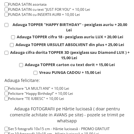
Tricouri de cuplu Valentine's Day
FUNDA SATIN asortata
FUNDA SATIN cu text "JUST FOR YOU" + 10,00 Lei
Valentine's Day
FUNDA SATIN cu INSERTII AURII + 10,00 Lei
Cadouri pentru Bunici
Adauga TOPPER "HAPPY BIRTHDAY" - pexiglass auriu + 20,00
Cadouri pentru Nasi si Fini
Lei
Cadouri Craciun
Adauga TOPPER cifra 18 - pexiglass auriu LUX + 20,00 Lei
Cadouri pentru Mama
Adauga TOPPER URSULET ABSOLVENT din plus + 25,00 Lei
Cadouri pentru profesori sau absolventi
Adauga cifra dorita TOPPER 3D (pexiglass sau Diamond LUX ) +
15,00 Lei
Cadouri Back to school
Adauga TOPPER carton cu text dorit + 15,00 Lei
Cadouri de Paște
Vreau PUNGA CADOU + 15,00 Lei
Cadouri Traditionale Romanesti
Adauga felicitare:
8 Martie
Felicitare "LA MULTI ANI" + 10,00 Lei
Cadouri pentru CUPLU El & Ea
Felicitare "Happy BirthdayI" + 10,00 Lei
Cadouri Iubitori de animale
Felicitare "TE IUBESC" + 10,00 Lei
Cadouri GRAVIDE
Adauga FOTOGRAFII pe Hârtie lucioasă ( doar pentru
Cadouri pentru sportivi
comenzile achitate in AVANS pe site) - pozele se trimit pe
whatsapp
Cadouri Pensionare
Cadouri Colegi, sefi sau angajati
Set 5 fotografii 10x15 cm - Hârtie lucioasă - PROMO GRATUIT
Set 10 fotografii 10x15 cm - Hârtie lucioasă + 15,00 Lei