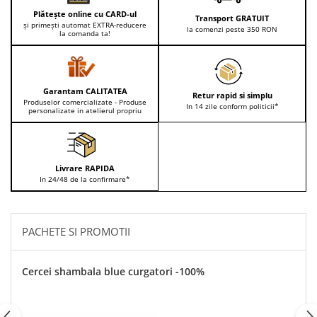
Plătește online cu CARD-ul
Transport GRATUIT
și primești automat EXTRA-reducere
la comenzi peste 350 RON
la comanda ta!
Garantam CALITATEA
Retur rapid si simplu
Produselor comercializate - Produse
In 14 zile conform politicii*
personalizate in atelierul propriu
Livrare RAPIDA
In 24/48 de la confirmare*
PACHETE SI PROMOTII
Cercei shambala blue curgatori -100%