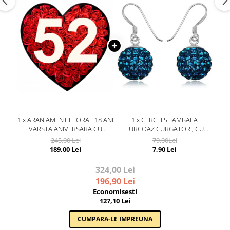
1 x ARANJAMENT FLORAL 18 ANI
1 x CERCEI SHAMBALA
VARSTA ANIVERSARA CU
TURCOAZ CURGATORI, CU
TRANDAFIRI DIN SAPUN ROSII SI
CRISTALE, TURCOAZ,TURCOAZ
245,00 Lei
79,00Lei
CIFRA 3D CU SCLIPICI M3
189,00 Lei
7,90 Lei
324,00 Lei
196,90 Lei
Economisesti
127,10 Lei
CUMPARA-LE IMPREUNA