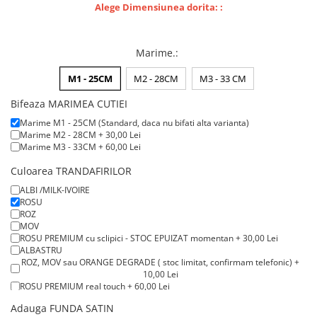
Lenjerii de pat pentru copii
Alege Dimensiunea dorita: :
Cadouri Cuplu
Fashion
Marime.
:
Pijamale de CRACIUN
M1 - 25CM
M2 - 28CM
M3 - 33 CM
Pijamale de dama
Pijamale de barbati
Bifeaza MARIMEA CUTIEI
Halate si capoate
Marime M1 - 25CM (Standard, daca nu bifati alta varianta)
Marime M2 - 28CM + 30,00 Lei
Pijamale
Marime M3 - 33CM + 60,00 Lei
WINTER Collection
Culoarea TRANDAFIRILOR
Halate si pijamale Family
ALBI /MILK-IVOIRE
Incaltaminte
ROSU
Seturi elegante femei
ROZ
MOV
Umbrele
ROSU PREMIUM cu sclipici - STOC EPUIZAT momentan + 30,00 Lei
Pijamale de copii
ALBASTRU
ROZ, MOV sau ORANGE DEGRADE ( stoc limitat, confirmam telefonic) +
Pijamale BIG SIZE femei
10,00 Lei
Cadouri ocazii speciale
ROSU PREMIUM real touch + 60,00 Lei
ROSU LUXURY real touch parfumati + 120,00 Lei
Adauga FUNDA SATIN
Tricouri de craciun