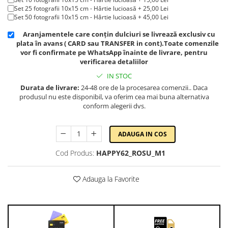
Cadouri pentru Doctori
Set 25 fotografii 10x15 cm - Hârtie lucioasă + 25,00 Lei
Cadouri pentru Sfânta Maria
Set 50 fotografii 10x15 cm - Hârtie lucioasă + 45,00 Lei
Martisoare
Aranjamentele care conțin dulciuri se livrează exclusiv cu
plata în avans ( CARD sau TRANSFER in cont).Toate comenzile
vor fi confirmate pe WhatsApp înainte de livrare, pentru
verificarea detaliilor
IN STOC
Durata de livrare:
24-48 ore de la procesarea comenzii.. Daca
produsul nu este disponibil, va oferim cea mai buna alternativa
conform alegerii dvs.
ADAUGA IN COS
Cod Produs:
HAPPY62_ROSU_M1
Adauga la Favorite