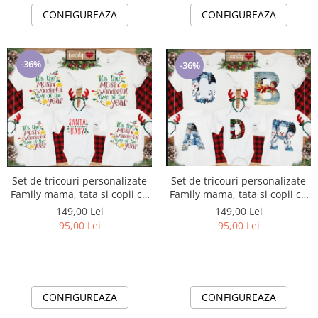
CONFIGUREAZA
CONFIGUREAZA
-36%
-36%
Set de tricouri personalizate
Set de tricouri personalizate
Family mama, tata si copii cu
Family mama, tata si copii cu
tematica de Craciun, Best
tematica de Craciun, Litere
149,00 Lei
149,00 Lei
Christmas
Initiala numelui
95,00 Lei
95,00 Lei
CONFIGUREAZA
CONFIGUREAZA