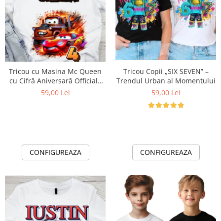
Tricou cu Masina Mc Queen
Tricou Copii „SIX SEVEN” –
cu Cifră Aniversară Official|
Trendul Urban al Momentului
Cadou Personalizat e-CADOU
59,00 Lei
59,00 Lei
CONFIGUREAZA
CONFIGUREAZA