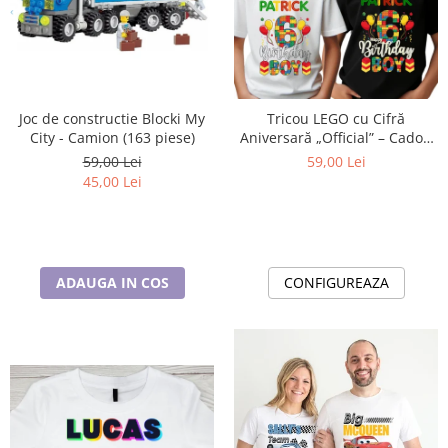
Joc de constructie Blocki My
Tricou LEGO cu Cifră
City - Camion (163 piese)
Aniversară „Official” – Cadou
Personalizat pentru Copii | e-
59,00 Lei
59,00 Lei
CADOU
45,00 Lei
ADAUGA IN COS
CONFIGUREAZA