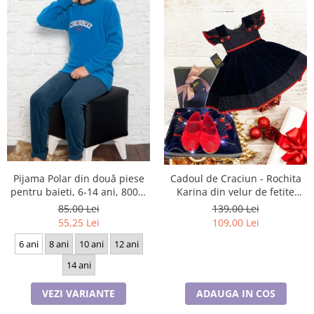
Pijama Polar din două piese
Cadoul de Craciun - Rochita
pentru baieti, 6-14 ani, 8001,
Karina din velur de fetite
culoare albastru
marime 98 si pantofi rosii
85,00 Lei
139,00 Lei
55,25 Lei
109,00 Lei
6 ani
8 ani
10 ani
12 ani
14 ani
VEZI VARIANTE
ADAUGA IN COS