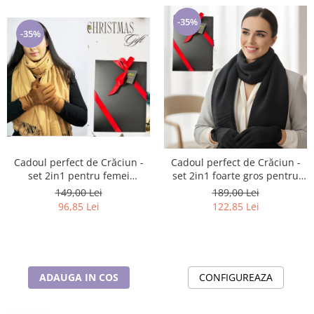
-35%
-35%
Cadoul perfect de Crăciun -
Cadoul perfect de Crăciun -
set 2in1 pentru femei
set 2in1 foarte gros pentru
5708maro
femei 5709 negru
149,00 Lei
189,00 Lei
96,85 Lei
122,85 Lei
ADAUGA IN COS
CONFIGUREAZA