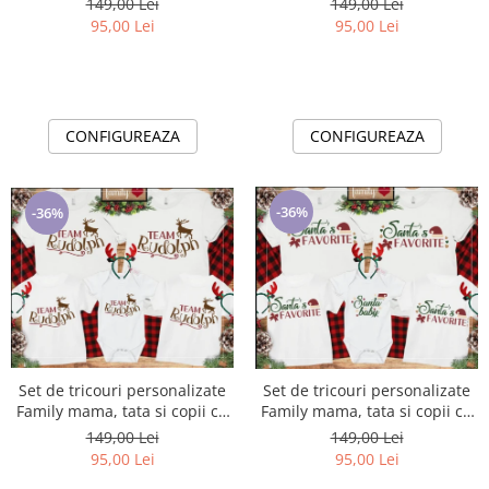
149,00 Lei
149,00 Lei
Time
Claus is in town
95,00 Lei
95,00 Lei
CONFIGUREAZA
CONFIGUREAZA
-36%
-36%
Set de tricouri personalizate
Set de tricouri personalizate
Family mama, tata si copii cu
Family mama, tata si copii cu
tematica de Craciun, Rudolf
tematica de Craciun, Santa's
149,00 Lei
149,00 Lei
Team
favorite
95,00 Lei
95,00 Lei