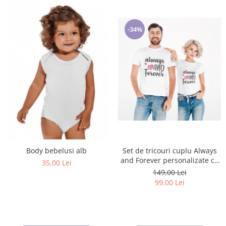
-34%
Set de tricouri cuplu Always
Body bebelusi alb
and Forever personalizate cu
35,00 Lei
tematica Valentines Day
149,00 Lei
99,00 Lei