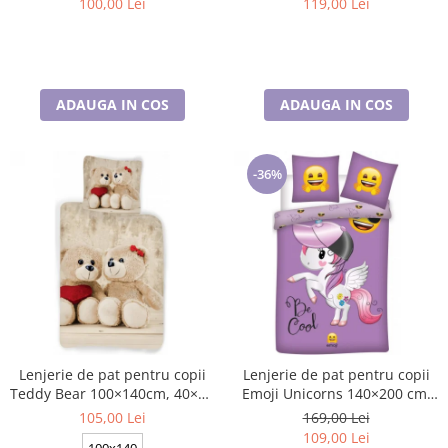
119,00 Lei
100,00 Lei
ADAUGA IN COS
ADAUGA IN COS
-36%
Lenjerie de pat pentru copii
Lenjerie de pat pentru copii
Teddy Bear 100×140cm, 40×45
Emoji Unicorns 140×200 cm,
cm BRM006430
70×90 cm, Disney, 100%
105,00 Lei
169,00 Lei
bumbac
109,00 Lei
100x140