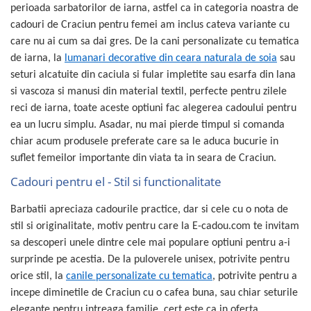
perioada sarbatorilor de iarna, astfel ca in categoria noastra de
cadouri de Craciun pentru femei am inclus cateva variante cu
care nu ai cum sa dai gres. De la cani personalizate cu tematica
de iarna, la
lumanari decorative din ceara naturala de soia
sau
seturi alcatuite din caciula si fular impletite sau esarfa din lana
si vascoza si manusi din material textil, perfecte pentru zilele
reci de iarna, toate aceste optiuni fac alegerea cadoului pentru
ea un lucru simplu. Asadar, nu mai pierde timpul si comanda
chiar acum produsele preferate care sa le aduca bucurie in
suflet femeilor importante din viata ta in seara de Craciun.
Cadouri pentru el - Stil si functionalitate
Barbatii apreciaza cadourile practice, dar si cele cu o nota de
stil si originalitate, motiv pentru care la E-cadou.com te invitam
sa descoperi unele dintre cele mai populare optiuni pentru a-i
surprinde pe acestia. De la puloverele unisex, potrivite pentru
orice stil, la
canile personalizate cu tematica
, potrivite pentru a
incepe diminetile de Craciun cu o cafea buna, sau chiar seturile
elegante pentru intreaga familie, cert este ca in oferta