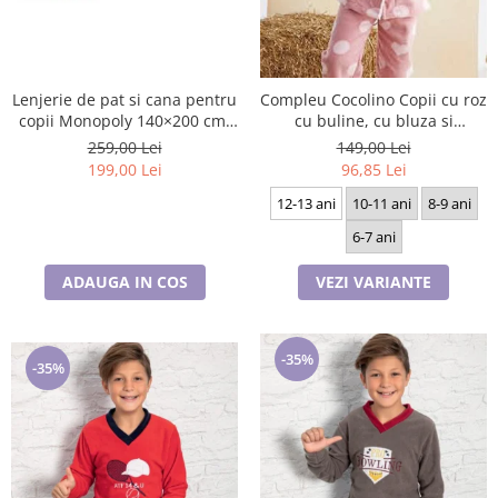
Lenjerie de pat si cana pentru
Compleu Cocolino Copii cu roz
copii Monopoly 140×200 cm,
cu buline, cu bluza si
70×90 cm,100% bumbac,
pantaloni, 6-13 ani,
259,00 Lei
149,00 Lei
HAX048736
PJM7_8255
199,00 Lei
96,85 Lei
12-13 ani
10-11 ani
8-9 ani
6-7 ani
ADAUGA IN COS
VEZI VARIANTE
-35%
-35%