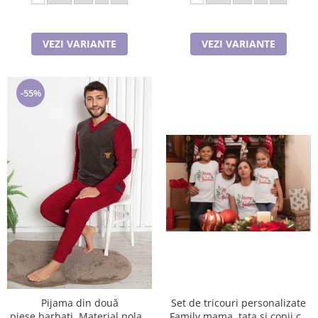
VEZI VARIANTE
VEZI VARIANTE
-55%
Set de tricouri personalizate
Pijama din două
Family mama, tata si copii cu
piese,barbati, Material polar,