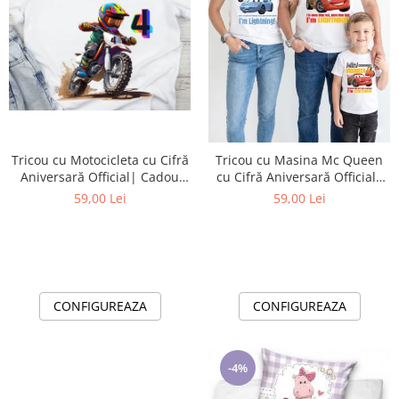
Tricou cu Motocicleta cu Cifră
Tricou cu Masina Mc Queen
Aniversară Official| Cadou
cu Cifră Aniversară Official|
Personalizat e-CADOU
Cadou Personalizat e-CADOU
59,00 Lei
59,00 Lei
CONFIGUREAZA
CONFIGUREAZA
-4%