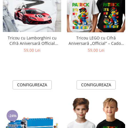
Tricou cu Lamborghini cu
Tricou LEGO cu Cifră
Cifră Aniversară Official
Aniversară „Official” – Cadou
Lamborghini Fan| Cadou
Personalizat pentru Copii | e-
59,00 Lei
59,00 Lei
Personalizat e-CADOU
CADOU
CONFIGUREAZA
CONFIGUREAZA
-24%