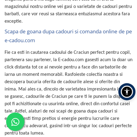
magazinului nostru online vei gasi o varietate de cadouri pentru
barbati, care vor reusi sa starneasca entuziasmul acestora fara
exceptie.
Scapa de goana dupa cadouri si comanda online de pe
e-cadou.com
Fie ca esti in cautarea cadoului de Craciun perfect pentru copil,
partenera sau partener, la E-cadou.com gasesti acum la doar un
click distanta tot ce ai nevoie pentru a face din sarbatorile de
iarna un moment memorabil. Rasfoieste colectia noastra si
descopera bucuria oferita de cadourile alese si oferite din
inima. Mai ales ca, dincolo de varietatea impresionanta in care
se gasesc, cadourile de Craciun pe care ti le punem la dispozitie
pot fi achizitionate cu usurinta online, direct din confortul casei
tale. Astfel, alaturi de noi scapi de goana dupa cadouri si
economisesti timp pretios si energie pentru lucrurile care
conteaza cu adevarat, gasind intr-un singur loc cadouri perfecte
pentru toata lumea.