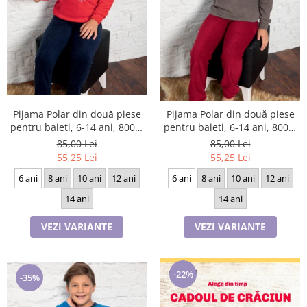
Pijama Polar din două piese
Pijama Polar din două piese
pentru baieti, 6-14 ani, 8002,
pentru baieti, 6-14 ani, 8000,
culoare bleomarin si rosu
culoare gri cu visiniu
85,00 Lei
85,00 Lei
55,25 Lei
55,25 Lei
6 ani
8 ani
10 ani
12 ani
6 ani
8 ani
10 ani
12 ani
14 ani
14 ani
VEZI VARIANTE
VEZI VARIANTE
-22%
-35%