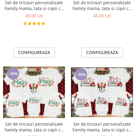
Set de tricouri personalizate
Set de tricouri personalizate
Family mama, tata si copii cu
Family mama, tata si copii cu
tematica de Craciun, Happy
tematica de Craciun, Family
45,00 Lei
45,00 Lei
Rudolf
Elf
CONFIGUREAZA
CONFIGUREAZA
-36%
-36%
Set de tricouri personalizate
Set de tricouri personalizate
Family mama, tata si copii cu
Family mama, tata si copii cu
tematica de Craciun, Magic
tematica de Craciun, Santa