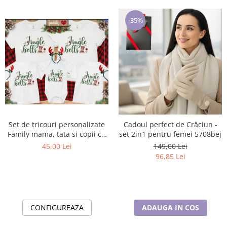
-35%
Set de tricouri personalizate
Cadoul perfect de Crăciun -
Family mama, tata si copii cu
set 2in1 pentru femei 5708bej
tematica de Craciun, Jingle
45,00 Lei
149,00 Lei
Bells
96,85 Lei
CONFIGUREAZA
ADAUGA IN COS