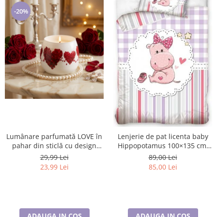
-20%
Lumânare parfumată LOVE în
Lenjerie de pat licenta baby
pahar din sticlă cu design
Hippopotamus 100×135 cm,
romantic și inimioare roșii,
40×60 cm CBX191002
29,99 Lei
89,00 Lei
23,99 Lei
85,00 Lei
ADAUGA IN COS
ADAUGA IN COS