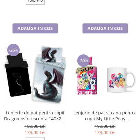
ADAUGA IN COS
ADAUGA IN COS
-26%
-30%
Lenjerie de pat pentru copii
Lenjerie de pat si cana pentru
Dragon osforescenta 140×200
copii My Little Pony
cm, 70×90 cm, Disney, 100%
Friendship 140×200 cm, 70×90
189,00 Lei
199,00 Lei
bumbac
cm, Disney, 100% bumbac
139,00 Lei
139,00 Lei