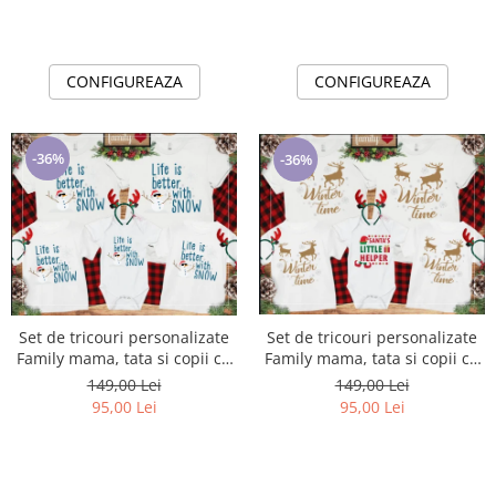
CONFIGUREAZA
CONFIGUREAZA
-36%
-36%
Set de tricouri personalizate
Set de tricouri personalizate
Family mama, tata si copii cu
Family mama, tata si copii cu
tematica de Craciun, Winter
tematica de Craciun, Life with
149,00 Lei
149,00 Lei
time
snow
95,00 Lei
95,00 Lei