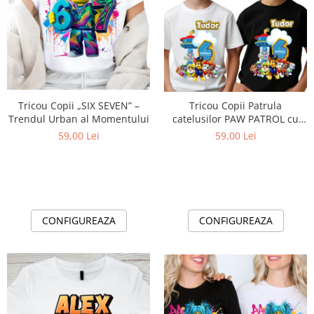
Cadouri pentru Doctori
Cadouri pentru Sfânta Maria
Martisoare
Tricou Copii „SIX SEVEN” –
Tricou Copii Patrula
Trendul Urban al Momentului
catelusilor PAW PATROL cu
Cifră Aniversară | Cadou
59,00 Lei
59,00 Lei
Personalizat e-CADOU - Copie
CONFIGUREAZA
CONFIGUREAZA