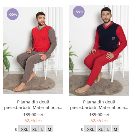
-55%
-55%
Pijama din două
Pijama din două
piese,barbati, Material polar,
piese,barbati, Material polar,
Lux, Baki36, 100%micro
Lux, Baki32 100%micro
139,00 Lei
139,00 Lei
62,55 Lei
62,55 Lei
S
XXL
XL
L
M
S
XXL
XL
L
M