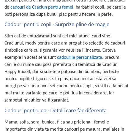
special pentru ei, afla ca magazinul nostru iti ofera o varietate
de
cadouri de Craciun pentru femei
, barbati si copii, pe care le
poti personaliza dupa bunul plac pentru fiecare in parte.
Cadouri pentru copii - Surprize pline de magie
Stim cat de entuziasmati sunt cei mici atunci cand vine
Craciunul, motiv pentru care am pregatit o selectie de cadouri
simbolice care cu siguranta vor reusi sa ii incante. Cateva
exemple in acest sens sunt
cadourile personalizate
, precum
canile cu nume sau poza preferata cu tematica de Craciun
Happy Rudolf, dar si sosetele pufoase din bumbac, perfecte
pentru noptile friguroase. In plus, daca anul acesta vrei sa
mergi pe varianta unui set cadou pentru copii, sa stii ca la noi ai
mai multe variante pe care le poti lua in considerare, iar
zambetul micutilor va fi garantat.
Cadouri pentru ea - Detalii care fac diferenta
Mama, sotia, sora, bunica, fiica sau prietena - femeile
importante din viata ta merita cadouri pe masura, mai ales in