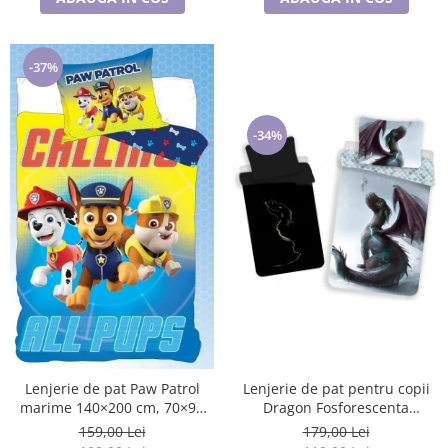
-37%
-34%
Lenjerie de pat pentru copii
Lenjerie de pat Paw Patrol
Dragon Fosforescenta
marime 140×200 cm, 70×90
140×200cm, 70×90 cm
cm BRM001480
179,00 Lei
159,00 Lei