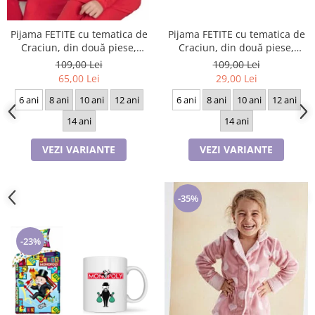
Pijama FETITE cu tematica de
Pijama FETITE cu tematica de
Craciun, din două piese,
Craciun, din două piese,
Material 100% bumbac, Lux,
Material 100% bumbac, Lux,
109,00 Lei
109,00 Lei
2018Rosu, model cu Bradut
2016Rosu, model cu HELLO
29,00 Lei
65,00 Lei
Merry Christmas
WINTER
6 ani
8 ani
10 ani
12 ani
6 ani
8 ani
10 ani
12 ani
14 ani
14 ani
VEZI VARIANTE
VEZI VARIANTE
-35%
-23%