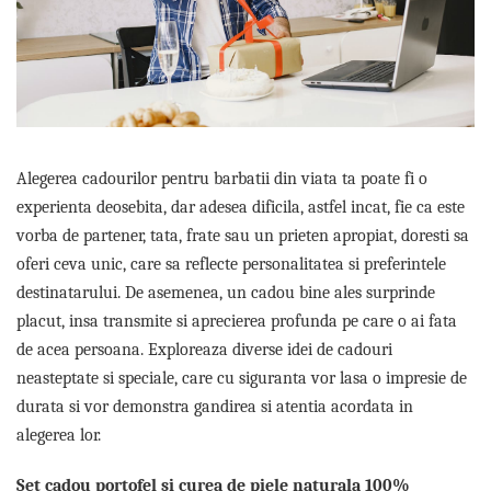
Etichete scolare
Cadouri barbati
Sepci personalizate
Seturi cadou barbati
Seturi cadou barbati portofel si curea
Bannere personalizate scoli si gradinite
Ceasuri pentru EL
Caserole personalizate sandwich
Cadouri craciun barbati
Saculeti personalizati
Cadouri personalizate barbati
Alegerea cadourilor pentru barbatii din viata ta poate fi o
Sticla de apa personalizata
Cadouri copii
experienta deosebita, dar adesea dificila, astfel incat, fie ca este
Agende si caiete personalizate
vorba de partener, tata, frate sau un prieten apropiat, doresti sa
Caciuli copii
oferi ceva unic, care sa reflecte personalitatea si preferintele
Cadouri copii bebelusi 0+
destinatarului. De asemenea, un cadou bine ales surprinde
Lenjerii de pat Disney
placut, insa transmite si aprecierea profunda pe care o ai fata
Cadouri copii 1 an
de acea persoana. Exploreaza diverse idei de cadouri
Cadouri craciun copii
neasteptate si speciale, care cu siguranta vor lasa o impresie de
Colectia Disney
durata si vor demonstra gandirea si atentia acordata in
Sticlă pentru apa Personalizată
alegerea lor.
Sepci personalizate
Seturi cadou pentru copii KID's Collection
Set cadou portofel si curea de piele naturala 100%