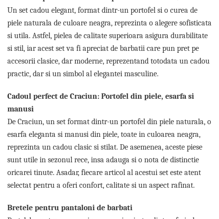
Lenjerii de pat pentru copii
Un set cadou elegant, format dintr-un portofel si o curea de
Cadouri Cuplu
piele naturala de culoare neagra, reprezinta o alegere sofisticata
Fashion
si utila. Astfel, pielea de calitate superioara asigura durabilitate
Pijamale de CRACIUN
si stil, iar acest set va fi apreciat de barbatii care pun pret pe
Pijamale de dama
accesorii clasice, dar moderne, reprezentand totodata un cadou
Pijamale de barbati
practic, dar si un simbol al elegantei masculine.
Halate si capoate
Cadoul perfect de Craciun: Portofel din piele, esarfa si
Pijamale
manusi
WINTER Collection
De Craciun, un set format dintr-un portofel din piele naturala, o
Halate si pijamale Family
esarfa eleganta si manusi din piele, toate in culoarea neagra,
Incaltaminte
reprezinta un cadou clasic si stilat. De asemenea, aceste piese
Seturi elegante femei
sunt utile in sezonul rece, insa adauga si o nota de distinctie
Umbrele
oricarei tinute. Asadar, fiecare articol al acestui set este atent
Pijamale de copii
selectat pentru a oferi confort, calitate si un aspect rafinat.
Pijamale BIG SIZE femei
Cadouri ocazii speciale
Bretele pentru pantaloni de barbati
Tricouri de craciun