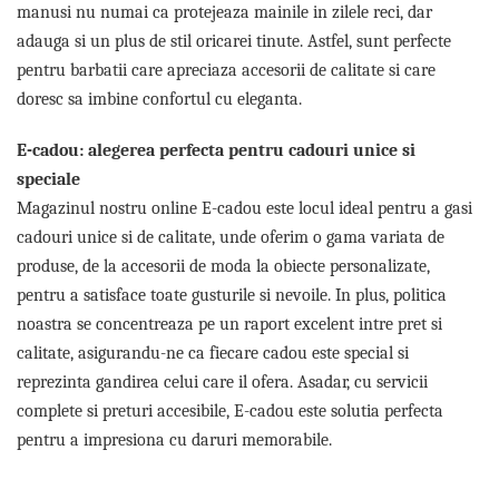
Cadouri pentru Doctori
manusi nu numai ca protejeaza mainile in zilele reci, dar
Cadouri pentru Sfânta Maria
adauga si un plus de stil oricarei tinute. Astfel, sunt perfecte
Martisoare
pentru barbatii care apreciaza accesorii de calitate si care
doresc sa imbine confortul cu eleganta.
E-cadou: alegerea perfecta pentru cadouri unice si
speciale
Magazinul nostru online E-cadou este locul ideal pentru a gasi
cadouri unice si de calitate, unde oferim o gama variata de
produse, de la accesorii de moda la obiecte personalizate,
pentru a satisface toate gusturile si nevoile. In plus, politica
noastra se concentreaza pe un raport excelent intre pret si
calitate, asigurandu-ne ca fiecare cadou este special si
reprezinta gandirea celui care il ofera. Asadar, cu servicii
complete si preturi accesibile, E-cadou este solutia perfecta
pentru a impresiona cu daruri memorabile.