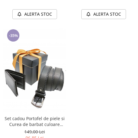
ALERTA STOC
ALERTA STOC
-35%
Set cadou Portofel de piele si
Curea de barbat culoare
negru, C130NG-LY0577-P1373
149,00 Lei
96,85 Lei