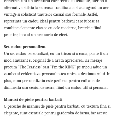
Bretelele sunt un accesoriu care revine in tendinte, oferind o
Tricouri de cuplu Valentine's Day
alternativa stilata la cureaua traditionala si adaugand un aer
Valentine's Day
vintage si sofisticat tinutelor casual sau formale. Astfel,
Cadouri pentru Bunici
reprezinta un cadou ideal pentru barbatii care iubesc sa
Cadouri pentru Nasi si Fini
combine elemente clasice cu cele moderne, bretelele fiind
Cadouri Craciun
practice, insa si un accesoriu de efect.
Cadouri pentru Mama
Cadouri pentru profesori sau absolventi
Set cadou personalizat
Cadouri Back to school
Un set cadou personalizat, cu un tricou si o cana, poate fi un
Cadouri de Paște
mod amuzant si original de a arata aprecierea, iar mesaje
Cadouri Traditionale Romanesti
precum "The Fearless" sau "I'm the KING" pe tricou aduc un
8 Martie
zambet si evidentiaza personalitatea unica a destinatarului. In
Cadouri pentru CUPLU El & Ea
plus, cana personalizata este perfecta pentru cafeaua de
Cadouri Iubitori de animale
dimineata sau ceaiul de seara, fiind un cadou util si personal.
Cadouri GRAVIDE
Cadouri pentru sportivi
Manusi de piele pentru barbati
Cadouri Pensionare
O pereche de manusi de piele pentru barbati, cu textura fina si
Cadouri Colegi, sefi sau angajati
elegante, sunt esentiale pentru garderoba de iarna, iar aceste