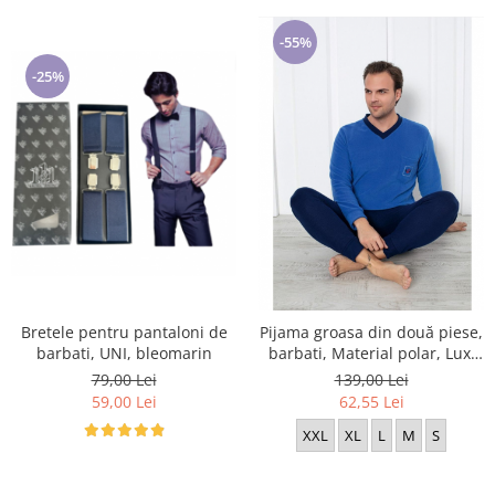
-55%
-25%
Bretele pentru pantaloni de
Pijama groasa din două piese,
barbati, UNI, bleomarin
barbati, Material polar, Lux,
Baki1838 100%micro
79,00 Lei
139,00 Lei
59,00 Lei
62,55 Lei
XXL
XL
L
M
S