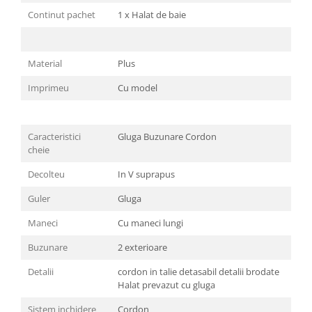
Continut pachet
1 x Halat de baie
Material
Plus
Imprimeu
Cu model
Caracteristici
Gluga Buzunare Cordon
cheie
Decolteu
In V suprapus
Guler
Gluga
Maneci
Cu maneci lungi
Buzunare
2 exterioare
Detalii
cordon in talie detasabil detalii brodate
Halat prevazut cu gluga
Sistem inchidere
Cordon