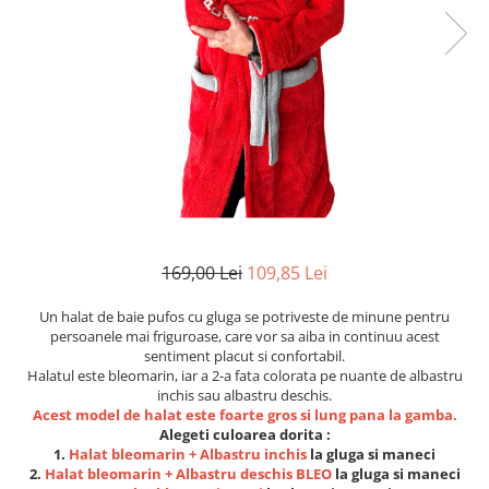
Etichete scolare
Cadouri barbati
Sepci personalizate
Seturi cadou barbati
Seturi cadou barbati portofel si curea
Bannere personalizate scoli si gradinite
Ceasuri pentru EL
Caserole personalizate sandwich
Cadouri craciun barbati
Saculeti personalizati
Cadouri personalizate barbati
Sticla de apa personalizata
Cadouri copii
Agende si caiete personalizate
Caciuli copii
Cadouri copii bebelusi 0+
169,00 Lei
109,85 Lei
Lenjerii de pat Disney
Un halat de baie pufos cu gluga se potriveste de minune pentru
Cadouri copii 1 an
persoanele mai friguroase, care vor sa aiba in continuu acest
Cadouri craciun copii
sentiment placut si confortabil.
Halatul este bleomarin, iar a 2-a fata colorata pe nuante de albastru
Colectia Disney
inchis sau albastru deschis.
Sticlă pentru apa Personalizată
Acest model de halat este foarte gros si lung pana la gamba.
Alegeti culoarea dorita :
Sepci personalizate
1.
Halat bleomarin + Albastru inchis
la gluga si maneci
Seturi cadou pentru copii KID's Collection
2.
Halat bleomarin + Albastru deschis BLEO
la gluga si maneci