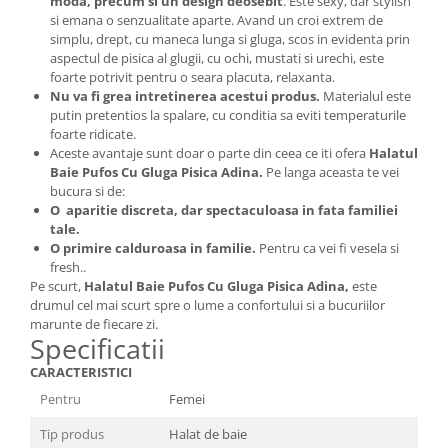
moda, precum si un design deosebit
. Este sexy, dar stylish
si emana o senzualitate aparte. Avand un croi extrem de
simplu, drept, cu maneca lunga si gluga, scos in evidenta prin
aspectul de pisica al glugii, cu ochi, mustati si urechi, este
foarte potrivit pentru o seara placuta, relaxanta.
Nu va fi grea intretinerea acestui produs.
Materialul este
putin pretentios la spalare, cu conditia sa eviti temperaturile
foarte ridicate.
Aceste avantaje sunt doar o parte din ceea ce iti ofera
Halatul
Baie Pufos Cu Gluga Pisica Adina
.
Pe langa aceasta te vei
bucura si de:
O aparitie discreta, dar spectaculoasa in fata familiei
tale.
O primire calduroasa in familie.
Pentru ca vei fi vesela si
fresh..
Pe scurt,
Halatul Baie Pufos Cu Gluga Pisica Adina
,
este
drumul cel mai scurt spre o lume a confortului si a bucuriilor
marunte de fiecare zi.
Specificatii
CARACTERISTICI
Pentru
Femei
Tip produs
Halat de baie