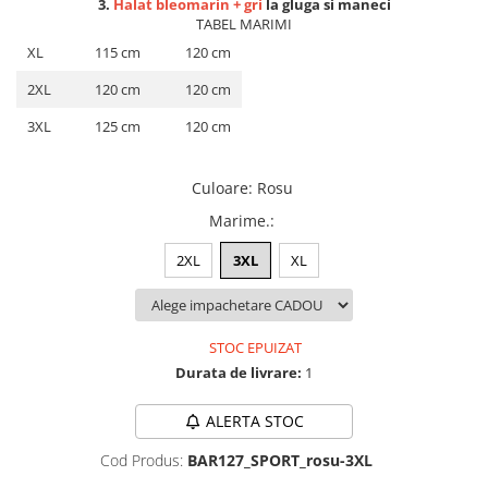
3.
Halat bleomarin + gri
la gluga si maneci
Lenjerii de pat pentru copii
TABEL MARIMI
Cadouri Cuplu
XL
115 cm
120 cm
Fashion
2XL
120 cm
120 cm
Pijamale de CRACIUN
3XL
125 cm
120 cm
Pijamale de dama
Pijamale de barbati
Halate si capoate
Culoare
:
Rosu
Pijamale
Marime.
:
WINTER Collection
2XL
3XL
XL
Halate si pijamale Family
Incaltaminte
Seturi elegante femei
STOC EPUIZAT
Umbrele
Durata de livrare:
1
Pijamale de copii
Pijamale BIG SIZE femei
ALERTA STOC
Cadouri ocazii speciale
Cod Produs:
BAR127_SPORT_rosu-3XL
Tricouri de craciun