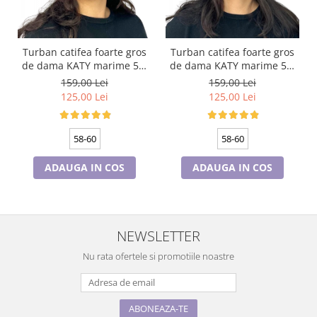
Turban catifea foarte gros
Turban catifea foarte gros
de dama KATY marime 58-
de dama KATY marime 58-
60, captuseala polar,
60, captuseala polar,
159,00 Lei
159,00 Lei
culoare bleomarin
culoare verde emerald
125,00 Lei
125,00 Lei
58-60
58-60
ADAUGA IN COS
ADAUGA IN COS
NEWSLETTER
Nu rata ofertele si promotiile noastre