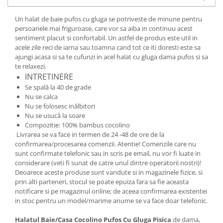
Cadouri pentru Doctori
Cadouri pentru Sfânta Maria
Un halat de baie pufos cu gluga se potriveste de minune pentru
persoanele mai friguroase, care vor sa aiba in continuu acest
Martisoare
sentiment placut si confortabil. Un astfel de produs este util in
acele zile reci de iarna sau toamna cand tot ce iti doresti este sa
ajungi acasa si sa te cufunzi in acel halat cu gluga dama pufos si sa
te relaxezi.
INTRETINERE
Se spală la 40 de grade
Nu se calca
Nu se folosesc inălbitori
Nu se usucă la soare
Compozitie: 100% bambus cocolino
Livrarea se va face in termen de 24 -48 de ore de la
confirmarea/procesarea comenzii. Atentie! Comenzile care nu
sunt confirmate telefonic sau in scris pe email, nu vor fi luate in
considerare (veti fi sunat de catre unul dintre operatorii nostri)!
Deoarece aceste produse sunt vandute si in magazinele fizice, si
prin alti parteneri, stocul se poate epuiza fara sa fie aceasta
notificare si pe magazinul online; de aceea confirmarea existentei
in stoc pentru un model/marime anume se va face doar telefonic.
Halatul Baie/Casa Cocolino Pufos Cu Gluga Pisica
de dama,