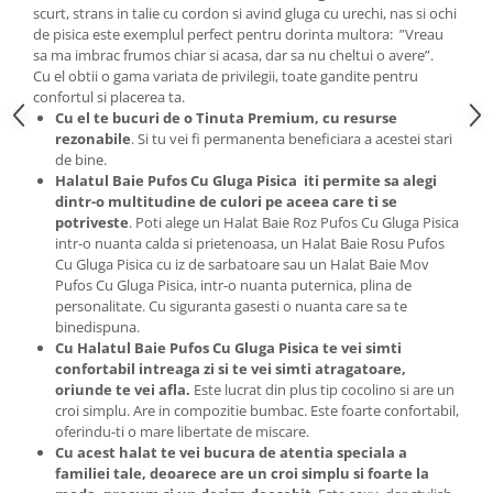
scurt, strans in talie cu cordon si avind gluga cu urechi, nas si ochi
de pisica este exemplul perfect pentru dorinta multora: ”Vreau
sa ma imbrac frumos chiar si acasa, dar sa nu cheltui o avere”.
Cu el obtii o gama variata de privilegii, toate gandite pentru
confortul si placerea ta.
Cu el te bucuri de o Tinuta Premium, cu resurse
rezonabile
. Si tu vei fi permanenta beneficiara a acestei stari
de bine.
Halatul Baie Pufos Cu Gluga Pisica iti permite sa alegi
dintr-o multitudine de culori pe aceea care ti se
potriveste
. Poti alege un Halat Baie Roz Pufos Cu Gluga Pisica
intr-o nuanta calda si prietenoasa, un Halat Baie Rosu Pufos
Cu Gluga Pisica cu iz de sarbatoare sau un Halat Baie Mov
Pufos Cu Gluga Pisica, intr-o nuanta puternica, plina de
personalitate. Cu siguranta gasesti o nuanta care sa te
binedispuna.
Cu Halatul Baie Pufos Cu Gluga Pisica te vei simti
confortabil intreaga zi si te vei simti atragatoare,
oriunde te vei afla.
Este lucrat din plus tip cocolino si are un
croi simplu. Are in compozitie bumbac. Este foarte confortabil,
oferindu-ti o mare libertate de miscare.
Cu acest halat te vei bucura de atentia speciala a
familiei tale, deoarece are un croi simplu si foarte la