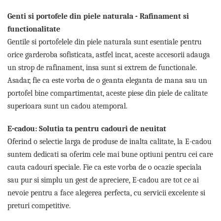
Cadouri pentru Doctori
Genti si portofele din piele naturala - Rafinament si
Cadouri pentru Sfânta Maria
functionalitate
Martisoare
Gentile si portofelele din piele naturala sunt esentiale pentru
orice garderoba sofisticata, astfel incat, aceste accesorii adauga
un strop de rafinament, insa sunt si extrem de functionale.
Asadar, fie ca este vorba de o geanta eleganta de mana sau un
portofel bine compartimentat, aceste piese din piele de calitate
superioara sunt un cadou atemporal.
E-cadou: Solutia ta pentru cadouri de neuitat
Oferind o selectie larga de produse de inalta calitate, la E-cadou
suntem dedicati sa oferim cele mai bune optiuni pentru cei care
cauta cadouri speciale. Fie ca este vorba de o ocazie speciala
sau pur si simplu un gest de apreciere, E-cadou are tot ce ai
nevoie pentru a face alegerea perfecta, cu servicii excelente si
preturi competitive.