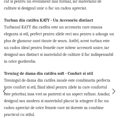
cat si pentru un eveniment mai formal, iar materialul de
Tricouri de cuplu Valentine's Day
calitate si designul unic o fac un cadou apreciat.
Valentine's Day
Cadouri pentru Bunici
Turban din catifea KATY - Un Accesoriu distinct
Cadouri pentru Nasi si Fini
Turbanul KATY din catifea este un accesoriu care emana
Cadouri Craciun
eleganta si stil, perfect pentru zilele reci sau pentru a adauga un
Cadouri pentru Mama
plus de glamour unei tinute de seara. Astfel, acest turban este
Cadouri pentru profesori sau absolventi
un cadou ideal pentru femeile care iubesc accesorii unice, iar
Cadouri Back to school
designul sau distinct si materialul de calitate il fac indispensabil
Cadouri de Paște
in orice garderoba.
Cadouri Traditionale Romanesti
8 Martie
Trening de dama din catifea soft - Confort si stil
Cadouri pentru CUPLU El & Ea
Treningul de dama din catifea moale este combinatia perfecta
Cadouri Iubitori de animale
intre confort si stil, fiind ideal pentru zilele in care confortul
Cadouri GRAVIDE
este prioritar, insa vrei sa pastrezi si un aspect rafinat. Asadar,
Cadouri pentru sportivi
designul sau modern si materialul placut la atingere il fac un
Cadouri Pensionare
cadou apreciat de orice femeie care isi doreste sa combine
Cadouri Colegi, sefi sau angajati
practicul cu stilul.