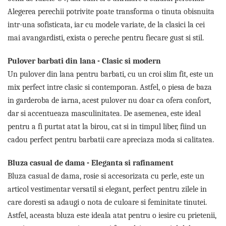
Lenjerii de pat pentru copii
Alegerea perechii potrivite poate transforma o tinuta obisnuita
Cadouri Cuplu
intr-una sofisticata, iar cu modele variate, de la clasici la cei
Fashion
mai avangardisti, exista o pereche pentru fiecare gust si stil.
Pijamale de CRACIUN
Pijamale de dama
Pulover barbati din lana - Clasic si modern
Pijamale de barbati
Un pulover din lana pentru barbati, cu un croi slim fit, este un
Halate si capoate
mix perfect intre clasic si contemporan. Astfel, o piesa de baza
Pijamale
in garderoba de iarna, acest pulover nu doar ca ofera confort,
WINTER Collection
dar si accentueaza masculinitatea. De asemenea, este ideal
Halate si pijamale Family
pentru a fi purtat atat la birou, cat si in timpul liber, fiind un
Incaltaminte
cadou perfect pentru barbatii care apreciaza moda si calitatea.
Seturi elegante femei
Bluza casual de dama - Eleganta si rafinament
Umbrele
Bluza casual de dama, rosie si accesorizata cu perle, este un
Pijamale de copii
articol vestimentar versatil si elegant, perfect pentru zilele in
Pijamale BIG SIZE femei
care doresti sa adaugi o nota de culoare si feminitate tinutei.
Cadouri ocazii speciale
Astfel, aceasta bluza este ideala atat pentru o iesire cu prietenii,
Tricouri de craciun