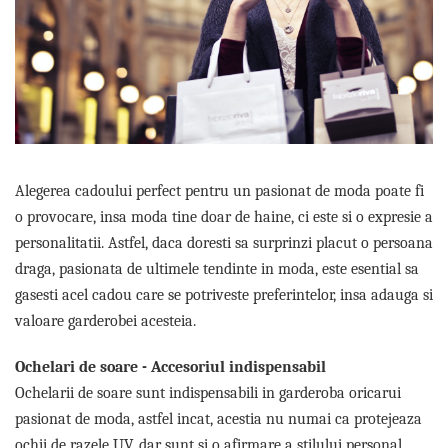
Etichete scolare
Cadouri barbati
Sepci personalizate
Seturi cadou barbati
Seturi cadou barbati portofel si curea
Bannere personalizate scoli si gradinite
Ceasuri pentru EL
Caserole personalizate sandwich
Cadouri craciun barbati
Saculeti personalizati
Cadouri personalizate barbati
Sticla de apa personalizata
Cadouri copii
Alegerea cadoului perfect pentru un pasionat de moda poate fi
Agende si caiete personalizate
o provocare, insa moda tine doar de haine, ci este si o expresie a
Caciuli copii
personalitatii. Astfel, daca doresti sa surprinzi placut o persoana
Cadouri copii bebelusi 0+
draga, pasionata de ultimele tendinte in moda, este esential sa
Lenjerii de pat Disney
gasesti acel cadou care se potriveste preferintelor, insa adauga si
Cadouri copii 1 an
valoare garderobei acesteia.
Cadouri craciun copii
Colectia Disney
Ochelari de soare - Accesoriul indispensabil
Sticlă pentru apa Personalizată
Ochelarii de soare sunt indispensabili in garderoba oricarui
Sepci personalizate
pasionat de moda, astfel incat, acestia nu numai ca protejeaza
Seturi cadou pentru copii KID's Collection
ochii de razele UV, dar sunt si o afirmare a stilului personal.