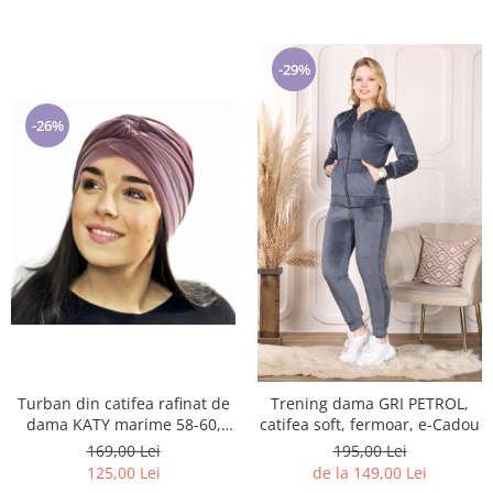
-29%
-26%
Turban din catifea rafinat de
Trening dama GRI PETROL,
dama KATY marime 58-60,
catifea soft, fermoar, e-Cadou
captuseala polar, culoare roz
169,00 Lei
195,00 Lei
pudra inchis
125,00 Lei
de la 149,00 Lei