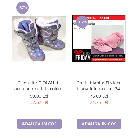
-67%
-67%
Ghete blanite PINK cu
Cizmulite GIOLAN de
blana fete marimi 24,
iarna pentru fete culoare
b
inchidere cu scai si
NAVY / PINK marimi 25-29
21-
75,00 Lei
99,00 Lei
fermoar
24,75 Lei
32,67 Lei
ADAUGA IN COS
ADAUGA IN COS