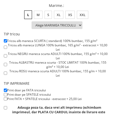
Lenjerii de pat pentru copii
Marime.
:
Cadouri Cuplu
L
M
S
XL
XS
XXL
Fashion
Pijamale de CRACIUN
Pijamale de dama
TIP tricou
Pijamale de barbati
Tricou alb maneca SCURTA ( standard) 100% bumbac, 155 g/m²
Halate si capoate
Tricou alb maneca LUNGA 100% bumbac, 165 g/m² - extracost + 10,00
Lei
Pijamale
Tricou NEGRU maneca scurta ADULTI 100% bumbac, 155 g/m² + 10,00
WINTER Collection
Lei
Tricou ALBASTRU maneca scurta - STOC LIMITAT 100% bumbac, 155
Halate si pijamale Family
g/m² + 10,00 Lei
Incaltaminte
Tricou ROSU maneca scurta ADULTI 100% bumbac, 155 g/m + 10,00
Lei
Seturi elegante femei
Tricou ROSU maneca LUNGA 100% bumbac, 165 g/m² - extracost +
TIP IMPRIMARE
Umbrele
15,00 Lei
Pijamale de copii
Print doar pe FATA tricoului
Print doar pe SPATELE tricoului
Pijamale BIG SIZE femei
Print FATA + SPATELE tricoului - extracost + 25,00 Lei
Cadouri ocazii speciale
Adauga poza ta, daca vrei alt imprimeu (schimbam
Tricouri de craciun
imprimeul, dar PLATA CU CARDUL inainte de livrare este