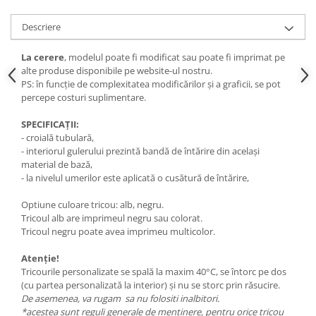
Descriere
La cerere
, modelul poate fi modificat sau poate fi imprimat pe
alte produse disponibile pe website-ul nostru.
PS: în funcție de complexitatea modificărilor și a graficii, se pot
percepe costuri suplimentare.
SPECIFICAȚII:
- croială tubulară,
- interiorul gulerului prezintă bandă de întărire din același
material de bază,
- la nivelul umerilor este aplicată o cusătură de întărire,
Optiune culoare tricou: alb, negru.
Tricoul alb are imprimeul negru sau colorat.
Tricoul negru poate avea imprimeu multicolor.
Atenție!
Tricourile personalizate se spală la maxim 40°C, se întorc pe dos
(cu partea personalizată la interior) și nu se storc prin răsucire.
De asemenea, va rugam sa nu folositi inalbitori.
*acestea sunt reguli generale de menținere, pentru orice tricou