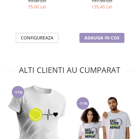
99,00 Lei
157,50 Lei
fotografie - Cadoul ideal
75,00 Lei
135,45 Lei
pentru familie
CONFIGUREAZA
ADAUGA IN COS
ALTI CLIENTI AU CUMPARAT
-11%
-11%