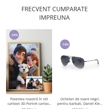
FRECVENT CUMPARATE
IMPREUNA
-24%
-14%
Povestea noastră în stil
Ochelari de soare negri,
cartoon 3D Portret cartoon
pentru barbati, Daniel Klein
de cuplu, personalizat din
Sunglasses, DK3262-1