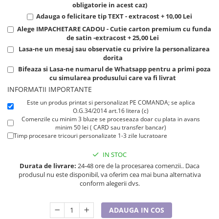
obligatorie in acest caz)
Tricouri de cuplu Valentine's Day
Adauga o felicitare tip TEXT - extracost + 10,00 Lei
Valentine's Day
Alege IMPACHETARE CADOU - Cutie carton premium cu funda
Cadouri pentru Bunici
de satin -extracost + 25,00 Lei
Cadouri pentru Nasi si Fini
Lasa-ne un mesaj sau observatie cu privire la personalizarea
dorita
Cadouri Craciun
Bifeaza si Lasa-ne numarul de Whatsapp pentru a primi poza
Cadouri pentru Mama
cu simularea produsului care va fi livrat
Cadouri pentru profesori sau absolventi
INFORMATII IMPORTANTE
Cadouri Back to school
Este un produs printat si personalizat PE COMANDA; se aplica
Cadouri de Paște
O.G.34/2014 art.16 litera (c)
Comenzile cu minim 3 bluze se proceseaza doar cu plata in avans
Cadouri Traditionale Romanesti
minim 50 lei ( CARD sau transfer bancar)
8 Martie
Timp procesare tricouri personalizate 1-3 zile lucratoare
Cadouri pentru CUPLU El & Ea
IN STOC
Cadouri Iubitori de animale
Durata de livrare:
24-48 ore de la procesarea comenzii.. Daca
Cadouri GRAVIDE
produsul nu este disponibil, va oferim cea mai buna alternativa
conform alegerii dvs.
Cadouri pentru sportivi
Cadouri Pensionare
ADAUGA IN COS
Cadouri Colegi, sefi sau angajati