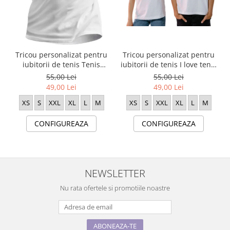
Tricou personalizat pentru
Tricou personalizat pentru
iubitorii de tenis I love tenis
iubitorii de tenis Tenis
TNS5009
Heart TNS5005
55,00 Lei
55,00 Lei
49,00 Lei
49,00 Lei
XS
S
XXL
XL
L
M
XS
S
XXL
XL
L
M
CONFIGUREAZA
CONFIGUREAZA
NEWSLETTER
Nu rata ofertele si promotiile noastre