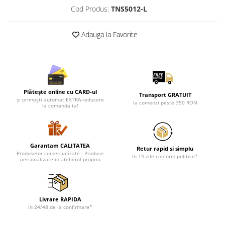
Cadouri pentru Doctori
Cod Produs:
TNS5012-L
Cadouri pentru Sfânta Maria
Martisoare
Adauga la Favorite
Plătește online cu CARD-ul
Transport GRATUIT
și primești automat EXTRA-reducere
la comenzi peste 350 RON
la comanda ta!
Garantam CALITATEA
Retur rapid si simplu
Produselor comercializate - Produse
In 14 zile conform politicii*
personalizate in atelierul propriu
Livrare RAPIDA
In 24/48 de la confirmare*