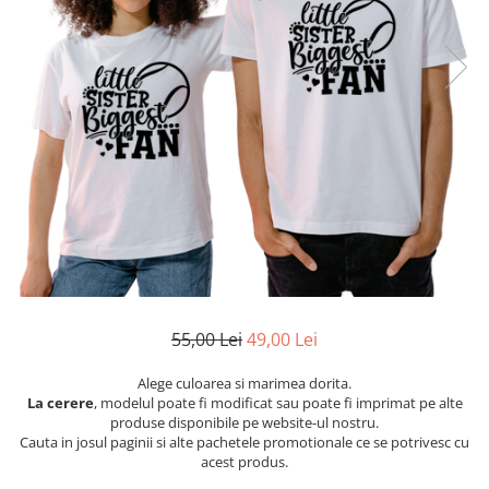
Etichete scolare
Cadouri barbati
Sepci personalizate
Seturi cadou barbati
Seturi cadou barbati portofel si curea
Bannere personalizate scoli si gradinite
Ceasuri pentru EL
Caserole personalizate sandwich
Cadouri craciun barbati
Saculeti personalizati
Cadouri personalizate barbati
Sticla de apa personalizata
Cadouri copii
Agende si caiete personalizate
Caciuli copii
Cadouri copii bebelusi 0+
Lenjerii de pat Disney
Cadouri copii 1 an
55,00 Lei
49,00 Lei
Cadouri craciun copii
Colectia Disney
Alege culoarea si marimea dorita.
La cerere
, modelul poate fi modificat sau poate fi imprimat pe alte
Sticlă pentru apa Personalizată
produse disponibile pe website-ul nostru.
Sepci personalizate
Cauta in josul paginii si alte pachetele promotionale ce se potrivesc cu
acest produs.
Seturi cadou pentru copii KID's Collection