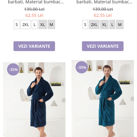
barbati, Material bumbac
barbati, Material bumbac
Lycra Baki908
Lycra Baki901
139,00 Lei
139,00 Lei
62,55 Lei
62,55 Lei
S
2XL
L
XL
M
S
2XL
XL
L
M
VEZI VARIANTE
VEZI VARIANTE
-35%
-35%