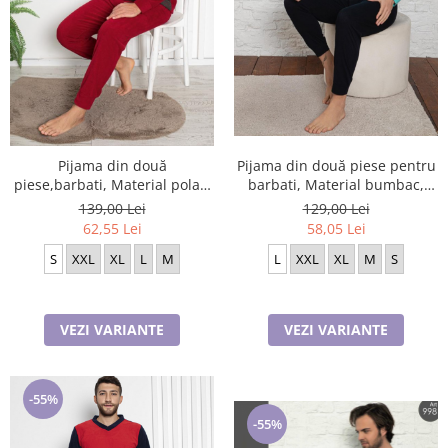
Pijama din două piese pentru
Pijama din două
barbati, Material bumbac,
piese,barbati, Material polar,
Berfin 504
Lux, Baki33 100%micro
129,00 Lei
139,00 Lei
58,05 Lei
62,55 Lei
L
XXL
XL
M
S
S
XXL
XL
L
M
VEZI VARIANTE
VEZI VARIANTE
-55%
-55%