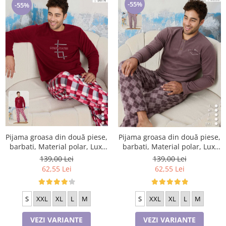
-55%
-55%
Pijama groasa din două piese,
Pijama groasa din două piese,
barbati, Material polar, Lux,
barbati, Material polar, Lux,
PIJ9614 100%micro
PIJ9608-9808 100%micro
139,00 Lei
139,00 Lei
62,55 Lei
62,55 Lei
S
XXL
XL
L
M
S
XXL
XL
L
M
VEZI VARIANTE
VEZI VARIANTE