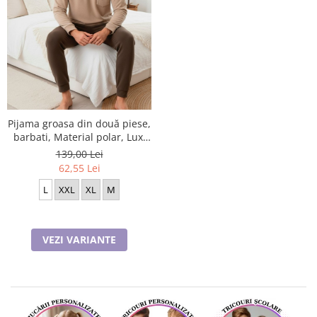
Pijama groasa din două piese,
barbati, Material polar, Lux,
BakI91 100%micro
139,00 Lei
62,55 Lei
L
XXL
XL
M
VEZI VARIANTE