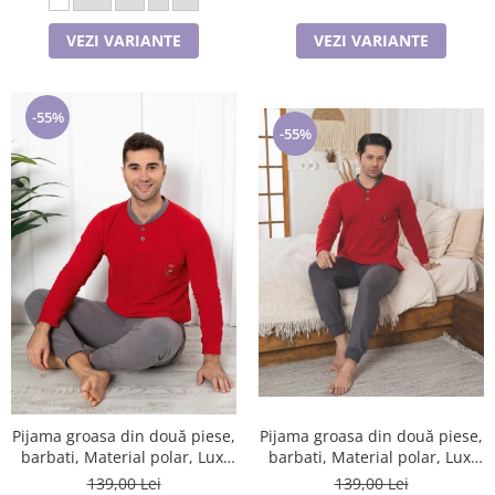
VEZI VARIANTE
VEZI VARIANTE
-55%
-55%
Pijama groasa din două piese,
Pijama groasa din două piese,
barbati, Material polar, Lux,
barbati, Material polar, Lux,
BakI307_304 100%micro
BakI82 100%micro
139,00 Lei
139,00 Lei