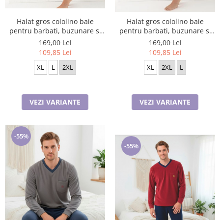
Halat gros cololino baie
Halat gros cololino baie
pentru barbati, buzunare si
pentru barbati, buzunare si
cordon in talie, bleomarin
cordon in talie, VERDE PETROL
169,00 Lei
169,00 Lei
109,85 Lei
109,85 Lei
XL
L
2XL
XL
2XL
L
VEZI VARIANTE
VEZI VARIANTE
-55%
-55%