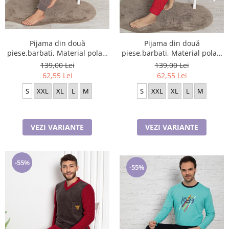
Pijama din două
Pijama din două
piese,barbati, Material polar,
piese,barbati, Material polar,
Lux, Baki36, 100%micro
Lux, Baki32 100%micro
139,00 Lei
139,00 Lei
62,55 Lei
62,55 Lei
S
XXL
XL
L
M
S
XXL
XL
L
M
VEZI VARIANTE
VEZI VARIANTE
-55%
-55%