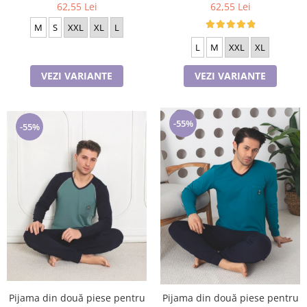
62,55 Lei
62,55 Lei
M
S
XXL
XL
L
L
M
XXL
XL
VEZI VARIANTE
VEZI VARIANTE
-55%
-55%
Pijama din două piese pentru
Pijama din două piese pentru