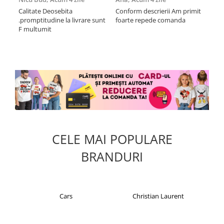
sa
Calitate Deosebita
Conform descrierii Am primit
.promptitudine la livrare sunt
foarte repede comanda
Rec
F multumit
la m
fix
mul
CELE MAI POPULARE
BRANDURI
Cars
Christian Laurent