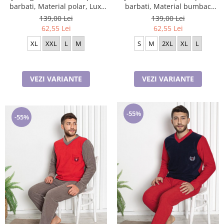
barbati, Material polar, Lux,
barbati, Material bumbac
BakI90 100%micro
Berf2005
139,00 Lei
139,00 Lei
62,55 Lei
62,55 Lei
XL
XXL
L
M
S
M
2XL
XL
L
VEZI VARIANTE
VEZI VARIANTE
-55%
-55%