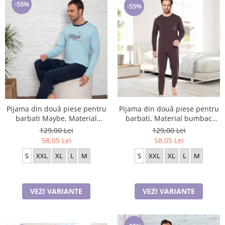
-55%
-55%
Pijama din două piese pentru
Pijama din două piese pentru
barbati Maybe, Material
barbati, Material bumbac
bumbac, Berfin 8016 albastra
Interlok, Berfin 8063
129,00 Lei
129,00 Lei
58,05 Lei
58,05 Lei
S
XXL
XL
L
M
S
XXL
XL
L
M
VEZI VARIANTE
VEZI VARIANTE