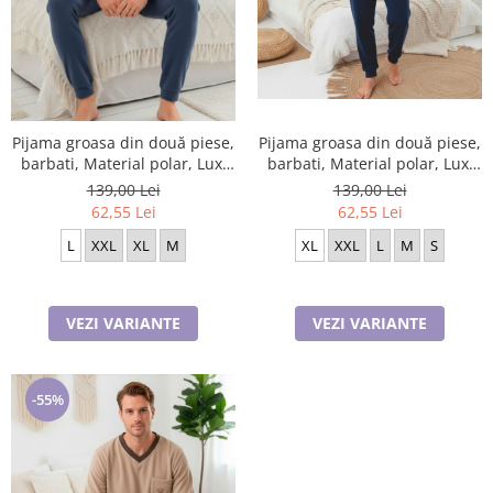
Pijama groasa din două piese,
Pijama groasa din două piese,
barbati, Material polar, Lux,
barbati, Material polar, Lux,
BakI89 100%micro
BakI88 100%micro
139,00 Lei
139,00 Lei
62,55 Lei
62,55 Lei
XL
XXL
L
M
S
L
XXL
XL
M
VEZI VARIANTE
VEZI VARIANTE
-55%