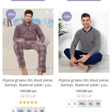
-55%
-55%
Pijama groasa din două piese,
Pijama groasa din două piese,
barbati, Material polar, Lux,
barbati, Material polar, Lux,
Baki309 100%micro
PIJ9621 100%micro
139,00 Lei
139,00 Lei
62,55 Lei
62,55 Lei
L
S
XXL
XL
M
S
XXL
XL
L
M