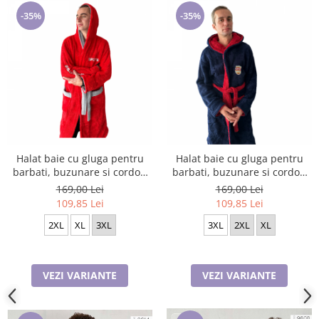
-35%
-35%
Halat baie cu gluga pentru
Halat baie cu gluga pentru
barbati, buzunare si cordon
barbati, buzunare si cordon
in talie, design SPORT,
in talie, design cu insigna,
169,00 Lei
169,00 Lei
Cocolino ROSU
Cocolino BLeomarin/visiniu
109,85 Lei
109,85 Lei
2XL
XL
3XL
3XL
2XL
XL
VEZI VARIANTE
VEZI VARIANTE