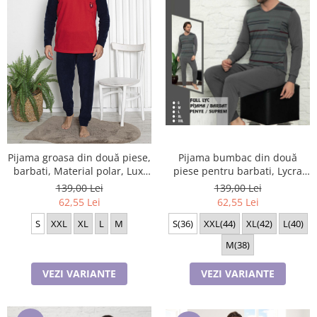
Pijama groasa din două piese,
Pijama bumbac din două
barbati, Material polar, Lux,
piese pentru barbati, Lycra
Baki31 100%micro
Bak998
139,00 Lei
139,00 Lei
62,55 Lei
62,55 Lei
S
XXL
XL
L
M
S(36)
XXL(44)
XL(42)
L(40)
M(38)
VEZI VARIANTE
VEZI VARIANTE