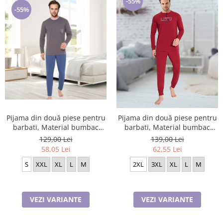
-55%
-55%
Pijama din două piese pentru
Pijama din două piese pentru
barbati, Material bumbac
barbati, Material bumbac
Interlok, Berfin 8058
Lycra, BAKI2075
129,00 Lei
139,00 Lei
58,05 Lei
62,55 Lei
S
XXL
XL
L
M
2XL
3XL
XL
L
M
VEZI VARIANTE
VEZI VARIANTE