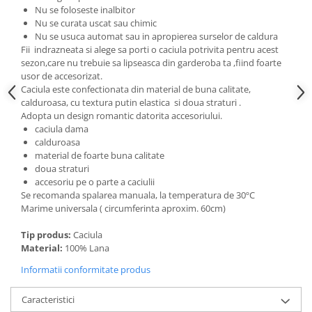
Cadouri pentru Doctori
Nu se foloseste inalbitor
Nu se curata uscat sau chimic
Cadouri pentru Sfânta Maria
Nu se usuca automat sau in apropierea surselor de caldura
Martisoare
Fii indrazneata si alege sa porti o caciula potrivita pentru acest
sezon,care nu trebuie sa lipseasca din garderoba ta ,fiind foarte
usor de accesorizat.
Caciula este confectionata din material de buna calitate,
calduroasa, cu textura putin elastica si doua straturi .
Adopta un design romantic datorita accesoriului.
caciula dama
calduroasa
material de foarte buna calitate
doua straturi
accesoriu pe o parte a caciulii
Se recomanda spalarea manuala, la temperatura de 30ºC
Marime universala ( circumferinta aproxim. 60cm)
Tip produs:
Caciula
Material:
100% Lana
Informatii conformitate produs
Caracteristici