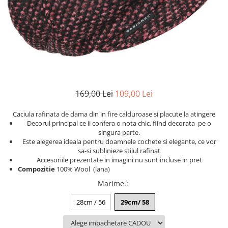
Etichete scolare
Cadouri barbati
Sepci personalizate
Seturi cadou barbati
Seturi cadou barbati portofel si curea
Bannere personalizate scoli si gradinite
Ceasuri pentru EL
Caserole personalizate sandwich
Cadouri craciun barbati
Saculeti personalizati
Cadouri personalizate barbati
Sticla de apa personalizata
169,00 Lei
109,00 Lei
Cadouri copii
Agende si caiete personalizate
Caciuli copii
Caciula rafinata de dama din in fire calduroase si placute la atingere
Decorul principal ce ii confera o nota chic, fiind decorata pe o
Cadouri copii bebelusi 0+
singura parte.
Lenjerii de pat Disney
Este alegerea ideala pentru doamnele cochete si elegante, ce vor
sa-si sublinieze stilul rafinat
Cadouri copii 1 an
Accesoriile prezentate in imagini nu sunt incluse in pret
Cadouri craciun copii
Compozitie
100% Wool (lana)
Colectia Disney
Marime.
:
Sticlă pentru apa Personalizată
28cm / 56
29cm/ 58
Sepci personalizate
Seturi cadou pentru copii KID's Collection