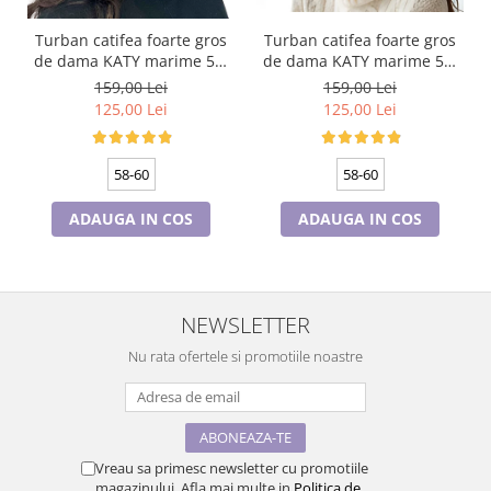
Turban catifea foarte gros
Turban catifea foarte gros
de dama KATY marime 58-
de dama KATY marime 58-
60, captuseala polar,
60, captuseala polar,
159,00 Lei
159,00 Lei
culoare bleomarin
culoare wine
125,00 Lei
125,00 Lei
58-60
58-60
ADAUGA IN COS
ADAUGA IN COS
NEWSLETTER
Nu rata ofertele si promotiile noastre
Vreau sa primesc newsletter cu promotiile
magazinului. Afla mai multe in
Politica de