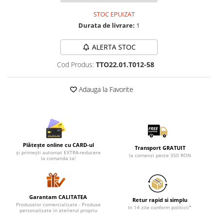
Lenjerii de pat pentru copii
STOC EPUIZAT
Cadouri Cuplu
Durata de livrare:
1
Fashion
Pijamale de CRACIUN
ALERTA STOC
Pijamale de dama
Cod Produs:
TTO22.01.T012-58
Pijamale de barbati
Halate si capoate
Adauga la Favorite
Pijamale
WINTER Collection
Halate si pijamale Family
Incaltaminte
Plătește online cu CARD-ul
Seturi elegante femei
Transport GRATUIT
și primești automat EXTRA-reducere
la comenzi peste 350 RON
Umbrele
la comanda ta!
Pijamale de copii
Pijamale BIG SIZE femei
Cadouri ocazii speciale
Garantam CALITATEA
Retur rapid si simplu
Produselor comercializate - Produse
In 14 zile conform politicii*
personalizate in atelierul propriu
Tricouri de craciun