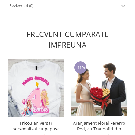
Review-uri
(0)
FRECVENT CUMPARATE
IMPREUNA
-11%
Tricou aniversar
Aranjament Floral Fererro
personalizat cu papusa
Red, cu Trandafiri din
Barbie TAN1011
sapun