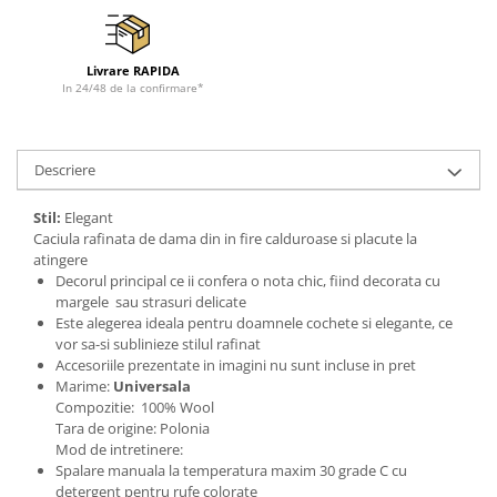
Tricouri de cuplu Valentine's Day
Valentine's Day
Livrare RAPIDA
Cadouri pentru Bunici
In 24/48 de la confirmare*
Cadouri pentru Nasi si Fini
Cadouri Craciun
Cadouri pentru Mama
Descriere
Cadouri pentru profesori sau absolventi
Cadouri Back to school
Stil:
Elegant
Caciula rafinata de dama din in fire calduroase si placute la
Cadouri de Paște
atingere
Cadouri Traditionale Romanesti
Decorul principal ce ii confera o nota chic, fiind decorata cu
margele sau strasuri delicate
8 Martie
Este alegerea ideala pentru doamnele cochete si elegante, ce
Cadouri pentru CUPLU El & Ea
vor sa-si sublinieze stilul rafinat
Cadouri Iubitori de animale
Accesoriile prezentate in imagini nu sunt incluse in pret
Marime:
Universala
Cadouri GRAVIDE
Compozitie: 100% Wool
Cadouri pentru sportivi
Tara de origine: Polonia
Cadouri Pensionare
Mod de intretinere:
Spalare manuala la temperatura maxim 30 grade C cu
Cadouri Colegi, sefi sau angajati
detergent pentru rufe colorate