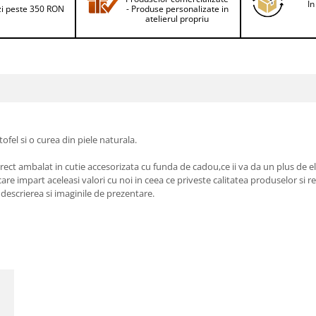
In
i peste 350 RON
- Produse personalizate in
atelierul propriu
fel si o curea din piele naturala.
rect ambalat in cutie accesorizata cu funda de cadou,ce ii va da un plus de el
impart aceleasi valori cu noi in ceea ce priveste calitatea produselor si res
 descrierea si imaginile de prezentare.