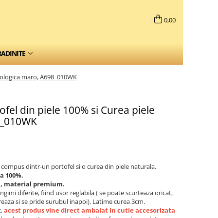
0,00
RADINITE
 ecologica maro, A698_010WK
fel din piele 100% si Curea piele
8_010WK
 compus dintr-un portofel si o curea din piele naturala.
la 100%.
a, material premium.
gimi diferite, fiind usor reglabila ( se poate scurteaza oricat,
reaza si se pride surubul inapoi). Latime curea 3cm.
t,
acest produs vine direct ambalat in cutie accesorizata