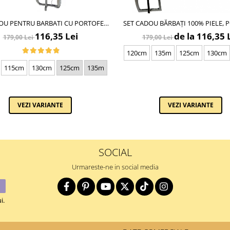
OU PENTRU BARBATI CU PORTOFEL
SET CADOU BĂRBAȚI 100% PIELE, 
E SI CUREA DE BARBATI, NEGRU 2210-
ȘI CUREA DE PANTALONI, CU
116,35 Lei
de la 116,35 
179,00 Lei
179,00 Lei
4
BLEOMARIN CU STRIATII, F-21
120cm
135m
125cm
130cm
115cm
130cm
125cm
135m
VEZI VARIANTE
VEZI VARIANTE
SOCIAL
Urmareste-ne in social media
i.