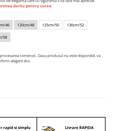
plus de eleganta care cu siguranta il va face mai apreciat.
arimea dorita pentru curea:
cm/46
120cm/48
125cm/50
130cm/52
m/58
 procesarea comenzii.. Daca produsul nu este disponibil, va
form alegerii dvs.
r rapid si simplu
Livrare RAPIDA