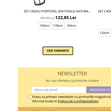
SET CADOU PORTOFEL DIN POIELE NATURALA
SET CAD
SI CUREA DE BARBATI NEAGRA, SERIE MARE
DIN PIEL
122,85 Lei
189,00 Lei
BATTAL, A702-4.N_1379
150cm
170cm
160cm
120cm
VEZI VARIANTE
NEWSLETTER
Nu rata ofertele si promotiile noastre
Vreau sa primesc newsletter cu promotiile magazinulu
Afla mai multe in
Politica de Confidentialitate