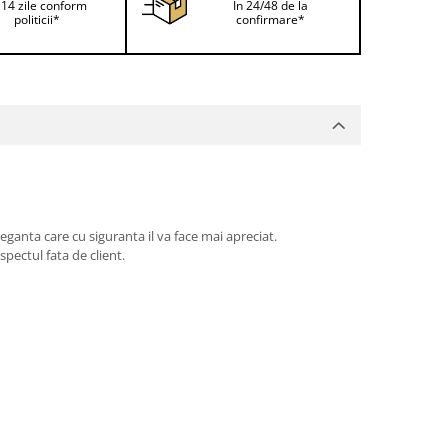
 14 zile conform
In 24/48 de la
politicii*
confirmare*
eganta care cu siguranta il va face mai apreciat.
pectul fata de client.