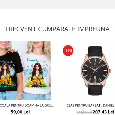
FRECVENT CUMPARATE IMPREUNA
-14%
SCOALA PENTRU DOAMNA LA GRUPA
CEAS PENTRU BARBATI, DANIEL
CEILOR– CADOU PERSONALIZAT
PREMIUM, DK.1.13669.5
59,00 Lei
207,43 Lei
241,20 Lei
PENTRU PROFESORI