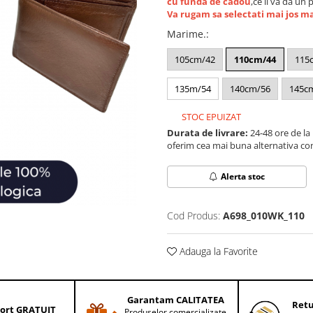
cu funda de cadou
,ce ii va da un 
Va rugam sa selectati mai jos m
Marime.
:
105cm/42
110cm/44
115
135m/54
140cm/56
145c
STOC EPUIZAT
Durata de livrare:
24-48 ore de la
oferim cea mai buna alternativa con
Alerta stoc
Cod Produs:
A698_010WK_110
Adauga la Favorite
Garantam CALITATEA
Retu
ort GRATUIT
Produselor comercializate