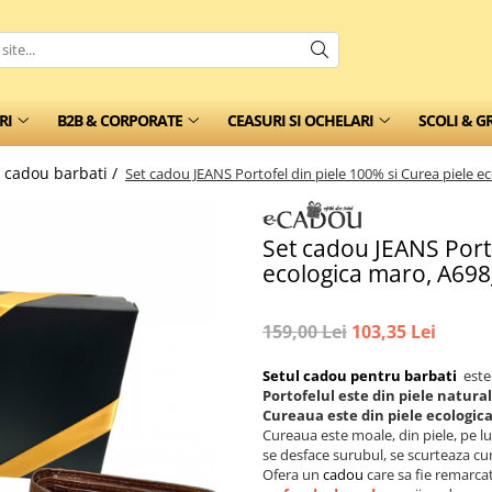
RI
B2B & CORPORATE
CEASURI SI OCHELARI
SCOLI & G
i cadou barbati /
Set cadou JEANS Portofel din piele 100% si Curea piele
Set cadou JEANS Porto
ecologica maro, A69
159,00 Lei
103,35 Lei
Setul cadou pentru barbati
este
Portofelul este din piele natura
Cureaua este din piele ecologic
Cureaua este moale, din piele, pe lun
se desface surubul, se scurteaza cu
Ofera un
cadou
care sa fie remarca