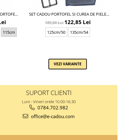
PORTOFEL
SET CADOU PORTOFEL SI CUREA DE PIELE
CEAS PE
LOARE
ECOLOGICA BLEOMARIN, LYK12006-BLM,
P
Lei
122,85 Lei
189,00 Lei
2
06-4
LATIME CUREA 3.5CM, E-CADOU
115cm
125cm/50
135cm/54
VEZI VARIANTE
SUPORT CLIENTI
Luni - Vineri orele 10.00-16.30
0784.702.982
office@e-cadou.com