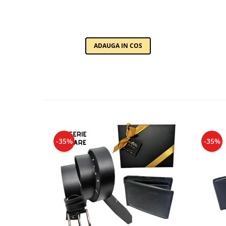
ADAUGA IN COS
-35%
-35%