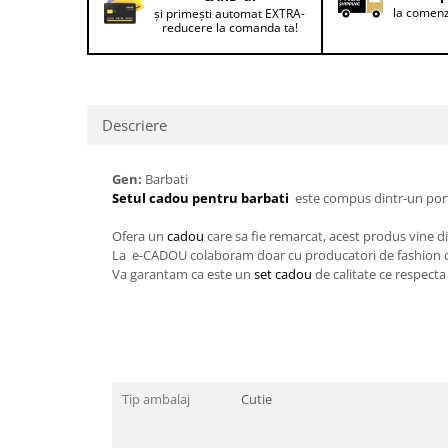
Lenjerii de pat pentru copii
la comenz
și primești automat EXTRA-
reducere la comanda ta!
Cadouri Cuplu
Fashion
Pijamale de CRACIUN
Pijamale de dama
Descriere
Pijamale de barbati
Halate si capoate
Gen:
Barbati
Pijamale
Setul cadou pentru barbati
este compus dintr-un porto
WINTER Collection
Ofera un
cadou
care sa fie remarcat, acest produs vine di
Halate si pijamale Family
La e-CADOU colaboram doar cu producatori de fashion care 
Va garantam ca este un
set cadou
de calitate ce respecta
Incaltaminte
Seturi elegante femei
Umbrele
Pijamale de copii
Pijamale BIG SIZE femei
Tip ambalaj
Cutie
Cadouri ocazii speciale
Tricouri de craciun