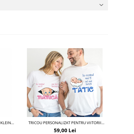
-24%
 KLEIN
TRICOU PERSONALIZAT PENTRU VIITORII
TABLOU
PARINTI - CADOU INSPIRAT PENTRU FAMILIE
CARTOON 3D PORT
59,00 Lei
PERSONALI