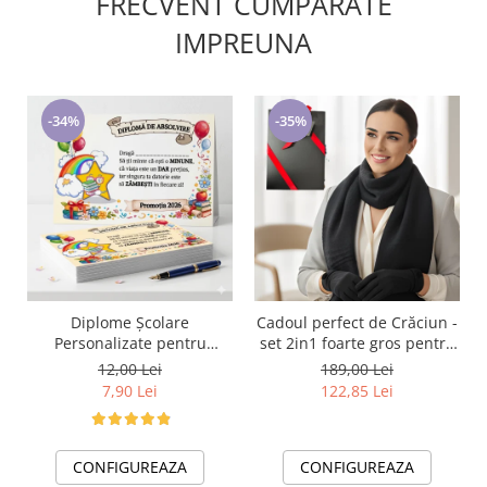
FRECVENT CUMPARATE
IMPREUNA
-34%
-35%
Diplome Școlare
Cadoul perfect de Crăciun -
Personalizate pentru
set 2in1 foarte gros pentru
Absolventi de scoala sau
femei 5709 negru
12,00 Lei
189,00 Lei
gradinita
7,90 Lei
122,85 Lei
CONFIGUREAZA
CONFIGUREAZA