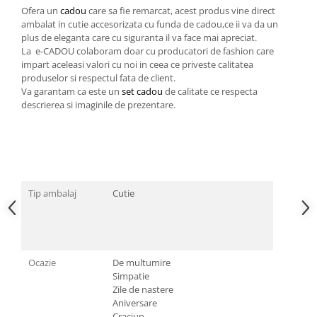
Cadouri pentru Doctori
Ofera un
cadou
care sa fie remarcat, acest produs vine direct
Cadouri pentru Sfânta Maria
ambalat in cutie accesorizata cu funda de cadou,ce ii va da un
plus de eleganta care cu siguranta il va face mai apreciat.
Martisoare
La e-CADOU colaboram doar cu producatori de fashion care
impart aceleasi valori cu noi in ceea ce priveste calitatea
produselor si respectul fata de client.
Va garantam ca este un
set cadou
de calitate ce respecta
descrierea si imaginile de prezentare.
Tip ambalaj
Cutie
Ocazie
De multumire
Simpatie
Zile de nastere
Aniversare
Craciun