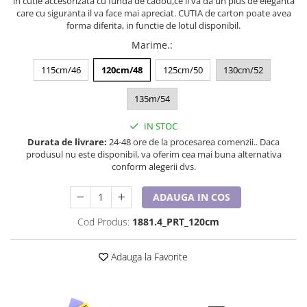
in cutie accesorizata cu funda de cadou,ce ii va da un plus de eleganta
Lenjerii de pat pentru copii
care cu siguranta il va face mai apreciat. CUTIA de carton poate avea
Cadouri Cuplu
forma diferita, in functie de lotul disponibil.
Fashion
Marime.
:
Pijamale de CRACIUN
115cm/46
120cm/48
125cm/50
130cm/52
Pijamale de dama
135m/54
Pijamale de barbati
Halate si capoate
IN STOC
Pijamale
Durata de livrare:
24-48 ore de la procesarea comenzii.. Daca
WINTER Collection
produsul nu este disponibil, va oferim cea mai buna alternativa
conform alegerii dvs.
Halate si pijamale Family
Incaltaminte
ADAUGA IN COS
Seturi elegante femei
Cod Produs:
1881.4_PRT_120cm
Umbrele
Pijamale de copii
Adauga la Favorite
Pijamale BIG SIZE femei
Cadouri ocazii speciale
Tricouri de craciun