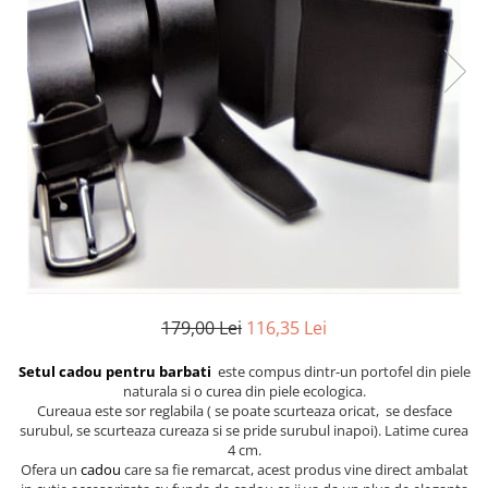
Etichete scolare
Cadouri barbati
Sepci personalizate
Seturi cadou barbati
Seturi cadou barbati portofel si curea
Bannere personalizate scoli si gradinite
Ceasuri pentru EL
Caserole personalizate sandwich
Cadouri craciun barbati
Saculeti personalizati
Cadouri personalizate barbati
Sticla de apa personalizata
Cadouri copii
Agende si caiete personalizate
Caciuli copii
Cadouri copii bebelusi 0+
Lenjerii de pat Disney
Cadouri copii 1 an
179,00 Lei
116,35 Lei
Cadouri craciun copii
Setul cadou pentru barbati
este compus dintr-un portofel din piele
Colectia Disney
naturala si o curea din piele ecologica.
Sticlă pentru apa Personalizată
Cureaua este sor reglabila ( se poate scurteaza oricat, se desface
surubul, se scurteaza cureaza si se pride surubul inapoi). Latime curea
Sepci personalizate
4 cm.
Seturi cadou pentru copii KID's Collection
Ofera un
cadou
care sa fie remarcat, acest produs vine direct ambalat