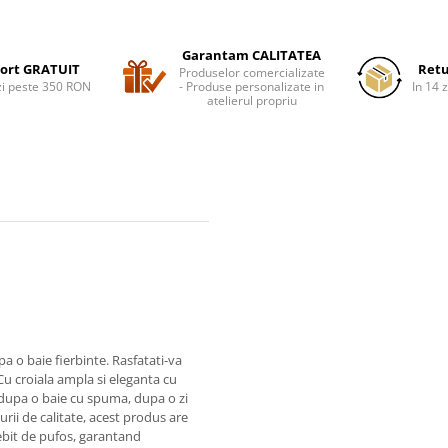
Garantam CALITATEA
ort GRATUIT
Retu
Produselor comercializate
i peste 350 RON
- Produse personalizate in
In 14 z
atelierul propriu
a o baie fierbinte. Rasfatati-va
Cu croiala ampla si eleganta cu
t dupa o baie cu spuma, dupa o zi
turii de calitate, acest produs are
sebit de pufos, garantand