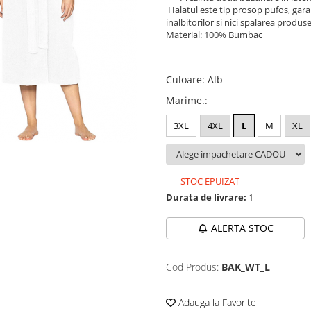
Halatul este tip prosop pufos, garan
inalbitorilor si nici spalarea produse
Material: 100% Bumbac
Culoare
:
Alb
Marime.
:
3XL
4XL
L
M
XL
STOC EPUIZAT
Durata de livrare:
1
ALERTA STOC
Cod Produs:
BAK_WT_L
Adauga la Favorite