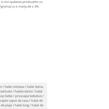
r si nici spalarea produselor cu
ni/gramaj cu o marja de ± 3%.
n / halat mireasa / halat dama
satinate / halate dama / halat
osop bebe / prosoape bebelusi /
oapte capot de casa / halat de
de plaja / halat lung / halat de