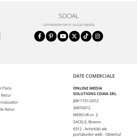
SOCIAL
Urmareste-ne in social media
DATE COMERCIALE
 Plata
ONLINE MEDIA
SOLUTIONS CDMA SRL
e Retur
J08/1731/2012
Produselor
30874312
de Retur
MERCUR nr. 2
SACELE, Brasov
6312 - Activităţi ale
portalurilor web - Obiectul