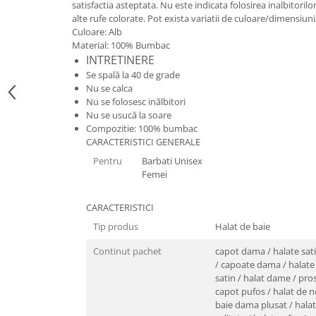
satisfactia asteptata. Nu este indicata folosirea inalbitorilo
Tricouri de cuplu Valentine's Day
alte rufe colorate. Pot exista variatii de culoare/dimensiu
Valentine's Day
Culoare: Alb
Material: 100% Bumbac
Cadouri pentru Bunici
INTRETINERE
Cadouri pentru Nasi si Fini
Se spală la 40 de grade
Cadouri Craciun
Nu se calca
Cadouri pentru Mama
Nu se folosesc inălbitori
Nu se usucă la soare
Cadouri pentru profesori sau absolventi
Compozitie: 100% bumbac
Cadouri Back to school
CARACTERISTICI GENERALE
Cadouri de Paște
Pentru
Barbati Unisex
Femei
Cadouri Traditionale Romanesti
8 Martie
CARACTERISTICI
Cadouri pentru CUPLU El & Ea
Tip produs
Halat de baie
Cadouri Iubitori de animale
Cadouri GRAVIDE
Continut pachet
capot dama / halate sati
/ capoate dama / halate 
Cadouri pentru sportivi
satin / halat dame / pr
Cadouri Pensionare
capot pufos / halat de n
Cadouri Colegi, sefi sau angajati
baie dama plusat / halat 