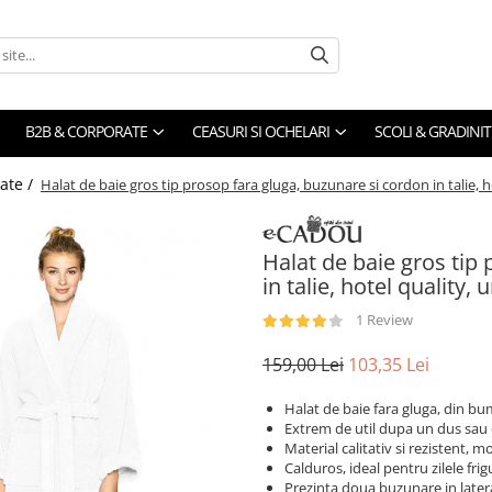
B2B & CORPORATE
CEASURI SI OCHELARI
SCOLI & GRADINIT
oate /
Halat de baie gros tip prosop fara gluga, buzunare si cordon in talie,
Halat de baie gros tip
in talie, hotel quality
1 Review
159,00 Lei
103,35 Lei
Halat de baie fara gluga, din 
Extrem de util dupa un dus sau 
Material calitativ si rezistent, m
Calduros, ideal pentru zilele fri
Prezinta doua buzunare in latera