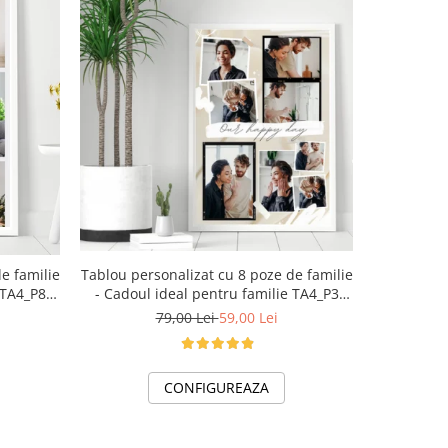
-15%
Tablou personalizat cu 8 poze de familie
e familie
Tricou 
- Cadoul ideal pentru familie TA4_P3
 TA4_P8
albinutelor pentru scoala sau gradi
Our Happy Day
79,00 Lei
59,00 Lei
CONFIGUREAZA