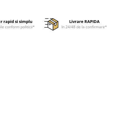
r rapid si simplu
Livrare RAPIDA
ile conform politicii*
In 24/48 de la confirmare*