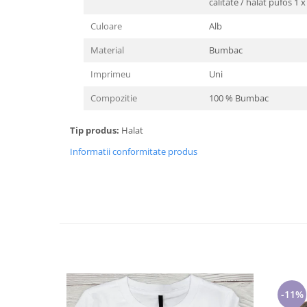
calitate / halat pufos 1 
Cadouri pentru Doctori
Cadouri pentru Sfânta Maria
Culoare
Alb
Martisoare
Material
Bumbac
Imprimeu
Uni
Compozitie
100 % Bumbac
Tip produs:
Halat
Informatii conformitate produs
-11%