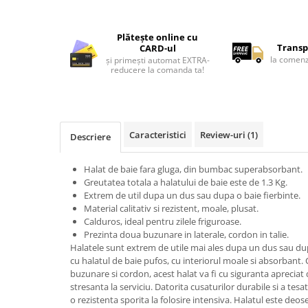
Lenjerii de pat pentru copii
Cadouri Cuplu
Plătește online cu
Fashion
Transp
CARD-ul
la comenz
și primești automat EXTRA-
Pijamale de CRACIUN
reducere la comanda ta!
Pijamale de dama
Pijamale de barbati
Halate si capoate
Caracteristici
Review-uri
(1)
Pijamale
Descriere
WINTER Collection
Halat de baie fara gluga, din bumbac superabsorbant.
Halate si pijamale Family
Greutatea totala a halatului de baie este de 1.3 Kg.
Incaltaminte
Extrem de util dupa un dus sau dupa o baie fierbinte.
Seturi elegante femei
Material calitativ si rezistent, moale, plusat.
Calduros, ideal pentru zilele friguroase.
Umbrele
Prezinta doua buzunare in laterale, cordon in talie.
Pijamale de copii
Halatele sunt extrem de utile mai ales dupa un dus sau dup
Pijamale BIG SIZE femei
cu halatul de baie pufos, cu interiorul moale si absorbant. 
buzunare si cordon, acest halat va fi cu siguranta aprecia
Cadouri ocazii speciale
stresanta la serviciu. Datorita cusaturilor durabile si a tesa
Tricouri de craciun
o rezistenta sporita la folosire intensiva. Halatul este deo