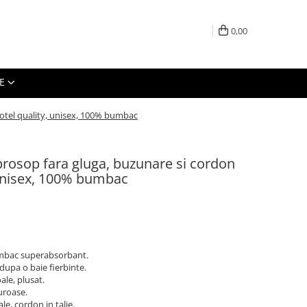
0,00
E
 hotel quality, unisex, 100% bumbac
 prosop fara gluga, buzunare si cordon
, unisex, 100% bumbac
bumbac superabsorbant.
dupa o baie fierbinte.
oale, plusat.
guroase.
le, cordon in talie.