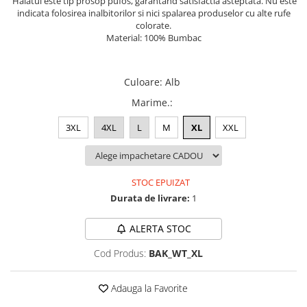
Halatul este tip prosop pufos, garantand satisfactia asteptata. Nu este
Lenjerii de pat pentru copii
indicata folosirea inalbitorilor si nici spalarea produselor cu alte rufe
Cadouri Cuplu
colorate.
Material: 100% Bumbac
Fashion
Pijamale de CRACIUN
Pijamale de dama
Culoare
:
Alb
Pijamale de barbati
Marime.
:
Halate si capoate
3XL
4XL
L
M
XL
XXL
Pijamale
WINTER Collection
Halate si pijamale Family
STOC EPUIZAT
Incaltaminte
Durata de livrare:
1
Seturi elegante femei
Umbrele
ALERTA STOC
Pijamale de copii
Cod Produs:
BAK_WT_XL
Pijamale BIG SIZE femei
Cadouri ocazii speciale
Adauga la Favorite
Tricouri de craciun