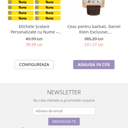
Etichete Școlare
Ceas pentru barbati, Daniel
Personalizate cu Nume –
Klein Exclusive,
Stickere Autoadezive pentru
DK.1.13748.5
49,99 Lei
385,20 Lei
Copii ❤️ E-Cadou.com - e-
39,99 Lei
331,27 Lei
CADOU
CONFIGUREAZA
ADAUGA IN COS
NEWSLETTER
Nu rata ofertele si promotiile noastre