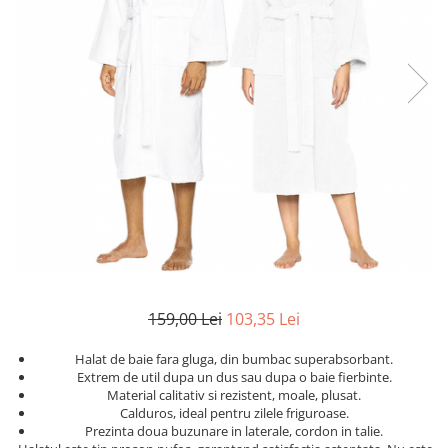
Etichete scolare
Cadouri barbati
Sepci personalizate
Seturi cadou barbati
Seturi cadou barbati portofel si curea
Bannere personalizate scoli si gradinite
Ceasuri pentru EL
Caserole personalizate sandwich
Cadouri craciun barbati
Saculeti personalizati
Cadouri personalizate barbati
Sticla de apa personalizata
Cadouri copii
Agende si caiete personalizate
Caciuli copii
Cadouri copii bebelusi 0+
Lenjerii de pat Disney
Cadouri copii 1 an
159,00 Lei
103,35 Lei
Cadouri craciun copii
Colectia Disney
Halat de baie fara gluga, din bumbac superabsorbant.
Sticlă pentru apa Personalizată
Extrem de util dupa un dus sau dupa o baie fierbinte.
Material calitativ si rezistent, moale, plusat.
Sepci personalizate
Calduros, ideal pentru zilele friguroase.
Seturi cadou pentru copii KID's Collection
Prezinta doua buzunare in laterale, cordon in talie.