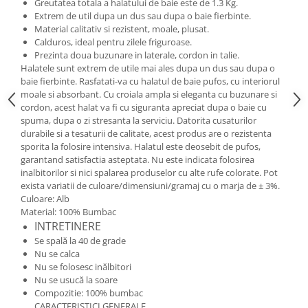
Greutatea totala a halatului de baie este de 1.3 Kg.
Cadouri pentru Doctori
Extrem de util dupa un dus sau dupa o baie fierbinte.
Cadouri pentru Sfânta Maria
Material calitativ si rezistent, moale, plusat.
Martisoare
Calduros, ideal pentru zilele friguroase.
Prezinta doua buzunare in laterale, cordon in talie.
Halatele sunt extrem de utile mai ales dupa un dus sau dupa o
baie fierbinte. Rasfatati-va cu halatul de baie pufos, cu interiorul
moale si absorbant. Cu croiala ampla si eleganta cu buzunare si
cordon, acest halat va fi cu siguranta apreciat dupa o baie cu
spuma, dupa o zi stresanta la serviciu. Datorita cusaturilor
durabile si a tesaturii de calitate, acest produs are o rezistenta
sporita la folosire intensiva. Halatul este deosebit de pufos,
garantand satisfactia asteptata. Nu este indicata folosirea
inalbitorilor si nici spalarea produselor cu alte rufe colorate. Pot
exista variatii de culoare/dimensiuni/gramaj cu o marja de ± 3%.
Culoare: Alb
Material: 100% Bumbac
INTRETINERE
Se spală la 40 de grade
Nu se calca
Nu se folosesc inălbitori
Nu se usucă la soare
Compozitie: 100% bumbac
CARACTERISTICI GENERALE