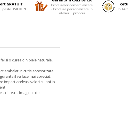
Garantam CALITATEA
ort GRATUIT
Retu
Produselor comercializate
i peste 350 RON
- Produse personalizate in
In 14 z
atelierul propriu
l si o curea din piele naturala.
ect ambalat in cutie accesorizata
guranta il va face mai apreciat.
impart aceleasi valori cu noi in
ient.
escrierea si imaginile de