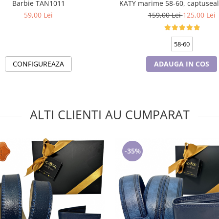
Barbie TAN1011
KATY marime 58-60, captuseal
culoare verde emerald
59,00 Lei
159,00 Lei
125,00 Lei
58-60
CONFIGUREAZA
ADAUGA IN COS
ALTI CLIENTI AU CUMPARAT
-35%