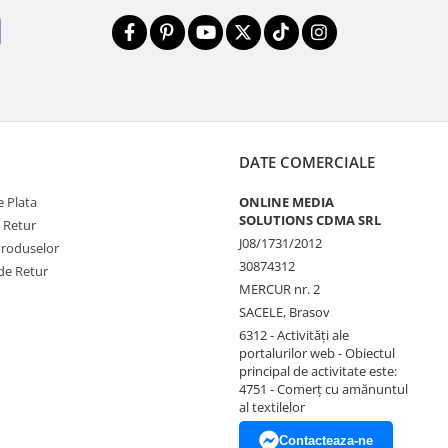
DATE COMERCIALE
 Plata
ONLINE MEDIA
SOLUTIONS CDMA SRL
e Retur
J08/1731/2012
Produselor
30874312
de Retur
MERCUR nr. 2
SACELE, Brasov
6312 - Activităţi ale
portalurilor web - Obiectul
principal de activitate este:
4751 - Comerţ cu amănuntul
al textilelor
Contacteaza-ne