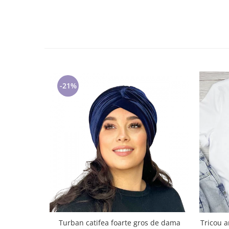
Cadouri pentru Doctori
Cadouri pentru Sfânta Maria
Martisoare
-21%
Turban catifea foarte gros de dama
Tricou aniversar pe