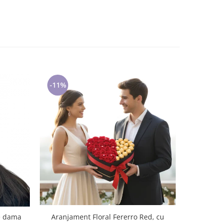
-11%
Aranjament Floral Fererro Red, cu
de dama
Tricou an