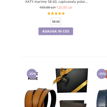
KATY marime 58-60, captuseala polar,
culoare bleomarin
159,00 Lei
125,00 Lei
58-60
ADAUGA IN COS
-35%
-35%