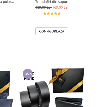
Trandafiri din sapun
a polar,
Spid
189,00 Lei
169,00 Lei
CONFIGUREAZA
-35%
-35%