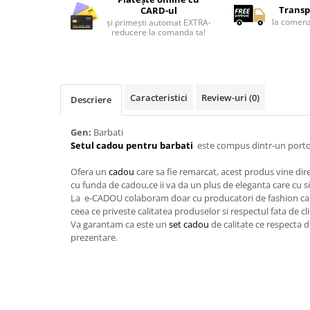
Lenjerii de pat pentru copii
Transp
CARD-ul
Cadouri Cuplu
la comenz
și primești automat EXTRA-
reducere la comanda ta!
Fashion
Pijamale de CRACIUN
Pijamale de dama
Caracteristici
Review-uri
(0)
Descriere
Pijamale de barbati
Halate si capoate
Gen:
Barbati
Pijamale
Setul cadou pentru barbati
este compus dintr-un portofe
WINTER Collection
Ofera un
cadou
care sa fie remarcat, acest produs vine dir
Halate si pijamale Family
cu funda de cadou,ce ii va da un plus de eleganta care cu si
Incaltaminte
La e-CADOU colaboram doar cu producatori de fashion care 
Seturi elegante femei
ceea ce priveste calitatea produselor si respectul fata de cl
Va garantam ca este un
set cadou
de calitate ce respecta d
Umbrele
prezentare.
Pijamale de copii
Pijamale BIG SIZE femei
Cadouri ocazii speciale
Tricouri de craciun