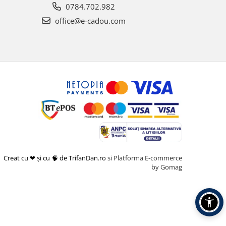
0784.702.982
office@e-cadou.com
Creat cu ❤ și cu 🧠 de TrifanDan.ro
si
Platforma E-commerce
by Gomag