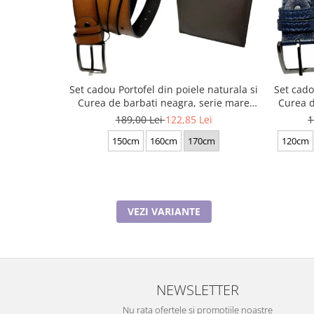
Set cadou Portofel din poiele naturala si
Set cado
Curea de barbati neagra, serie mare
Curea d
battal, A702-4.M_1123
189,00 Lei
122,85 Lei
1
150cm
160cm
170cm
120cm
VEZI VARIANTE
NEWSLETTER
Nu rata ofertele si promotiile noastre