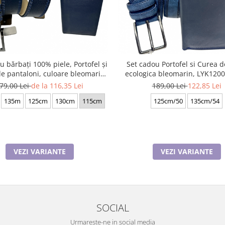
u bărbați 100% piele, Portofel și
Set cadou Portofel si Curea d
e pantaloni, culoare bleomarin
ecologica bleomarin, LYK120
cu striatii, F-2106-4
latime curea 3.5cm, e-C
79,00 Lei
de la 116,35 Lei
189,00 Lei
122,85 Lei
135m
125cm
130cm
115cm
125cm/50
135cm/54
VEZI VARIANTE
VEZI VARIANTE
SOCIAL
Urmareste-ne in social media