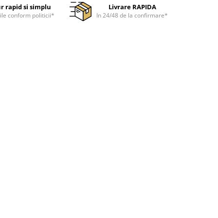
r rapid si simplu
Livrare RAPIDA
ile conform politicii*
In 24/48 de la confirmare*