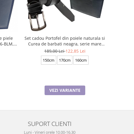
e piele
Set cadou Portofel din poiele naturala si
Set cadou 
06-BLM,
Curea de barbati neagra, serie mare
piele si C
ADOU
battal, A702-4.N_1379
189,00 Lei
122,85 Lei
1
150cm
170cm
160cm
120cm
1
VEZI VARIANTE
SUPORT CLIENTI
Luni - Vineri orele 10.00-16.30