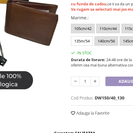
cu funda de cadou
,ce ii va da un 
Va rugam sa selectati mai jos m
Marime.
:
105cm/42
110cm/44
115
135m/54
140cm/56
145c
IN STOC
Durata de livrare:
24-48 ore de la
oferim cea mai buna alternativa con
ADAUG
Cod Produs:
DW150/40_130
Adauga la Favorite