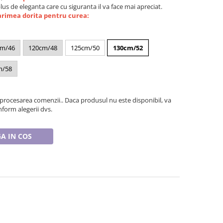
plus de eleganta care cu siguranta il va face mai apreciat.
arimea dorita pentru curea:
cm/46
120cm/48
125cm/50
130cm/52
m/58
 procesarea comenzii.. Daca produsul nu este disponibil, va
form alegerii dvs.
A IN COS