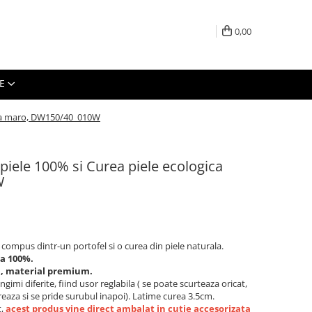
0,00
E
gica maro, DW150/40_010W
 piele 100% si Curea piele ecologica
W
 compus dintr-un portofel si o curea din piele naturala.
la 100%.
a, material premium.
gimi diferite, fiind usor reglabila ( se poate scurteaza oricat,
reaza si se pride surubul inapoi). Latime curea 3.5cm.
t,
acest produs vine direct ambalat in cutie accesorizata