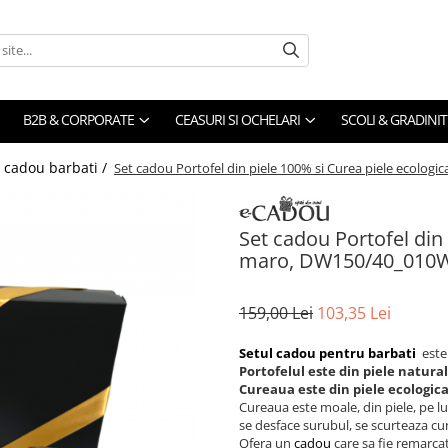
B2B & CORPORATE
CEASURI SI OCHELARI
SCOLI & GRADINIT
i cadou barbati /
Set cadou Portofel din piele 100% si Curea piele ecolo
Set cadou Portofel din
maro, DW150/40_010
159,00 Lei
103,35 Lei
Setul cadou pentru barbati
este
Portofelul este din piele natura
Cureaua este din piele ecologic
Cureaua este moale, din piele, pe lun
se desface surubul, se scurteaza cu
Ofera un
cadou
care sa fie remarca