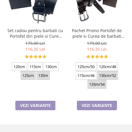
Set cadou pentru barbati cu
Pachet Promo Portofel de
Portofel din piele si Curea
piele si Curea de barbati
de barbati, negru 2210-4
neagra C130N-1881.4
179,00 Lei
179,00 Lei
116,35 Lei
116,35 Lei
120cm
115cm
130cm
125cm/50
120cm/48
125cm
135m
115cm/46
130cm/52
135m/54
VEZI VARIANTE
VEZI VARIANTE