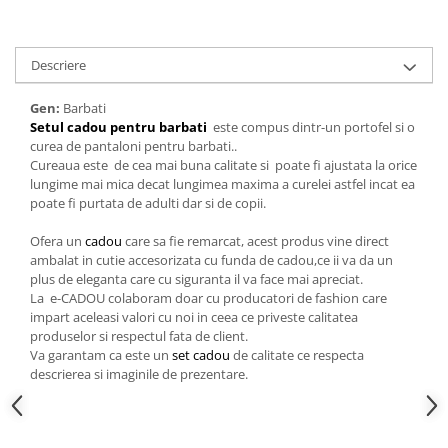
Cadouri pentru Doctori
Cadouri pentru Sfânta Maria
Martisoare
Descriere
Gen:
Barbati
Setul cadou pentru barbati
este compus dintr-un portofel si o
curea de pantaloni pentru barbati..
Cureaua este de cea mai buna calitate si poate fi ajustata la orice
lungime mai mica decat lungimea maxima a curelei astfel incat ea
poate fi purtata de adulti dar si de copii.
Ofera un
cadou
care sa fie remarcat, acest produs vine direct
ambalat in cutie accesorizata cu funda de cadou,ce ii va da un
plus de eleganta care cu siguranta il va face mai apreciat.
La e-CADOU colaboram doar cu producatori de fashion care
impart aceleasi valori cu noi in ceea ce priveste calitatea
produselor si respectul fata de client.
Va garantam ca este un
set cadou
de calitate ce respecta
descrierea si imaginile de prezentare.