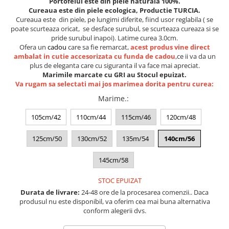
Portofelul este din piele naturala 100%.
Lenjerii de pat pentru copii
Cureaua este din piele ecologica, Productie TURCIA.
Cadouri Cuplu
Cureaua este din piele, pe lungimi diferite, fiind usor reglabila ( se
poate scurteaza oricat, se desface surubul, se scurteaza cureaza si se
Fashion
pride surubul inapoi). Latime curea 3.0cm.
Ofera un
cadou
care sa fie remarcat,
acest produs vine direct
Pijamale de CRACIUN
ambalat in cutie accesorizata cu funda de cadou
,ce ii va da un
Pijamale de dama
plus de eleganta care cu siguranta il va face mai apreciat.
Pijamale de barbati
Marimile marcate cu GRI au Stocul epuizat.
Va rugam sa selectati mai jos marimea dorita pentru curea:
Halate si capoate
Marime.
:
Pijamale
WINTER Collection
105cm/42
110cm/44
115cm/46
120cm/48
Halate si pijamale Family
125cm/50
130cm/52
135m/54
140cm/56
Incaltaminte
Seturi elegante femei
145cm/58
Umbrele
STOC EPUIZAT
Pijamale de copii
Durata de livrare:
24-48 ore de la procesarea comenzii.. Daca
Pijamale BIG SIZE femei
produsul nu este disponibil, va oferim cea mai buna alternativa
Cadouri ocazii speciale
conform alegerii dvs.
Tricouri de craciun