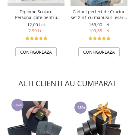
Cadoul perfect de Craciun
Diplome Școlare
set 2in1 cu manusi si esarfa
Personalizate pentru
foarte groasa si calduroasa
Absolventi de scoala sau
169,00 Lei
12,00 Lei
2523.07.06
gradinita
109,85 Lei
7,90 Lei
CONFIGUREAZA
CONFIGUREAZA
ALTI CLIENTI AU CUMPARAT
-35%
-35%