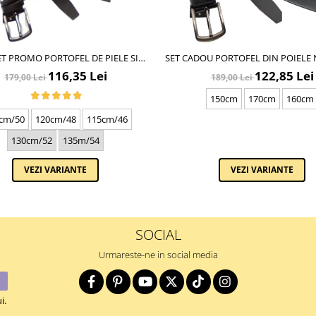
T PROMO PORTOFEL DE PIELE SI
SET CADOU PORTOFEL DIN POIELE
DE BARBATI NEAGRA C130N-1881.4
SI CUREA DE BARBATI NEAGRA, SE
116,35 Lei
122,85 Lei
179,00 Lei
189,00 Lei
BATTAL, A702-4.N_1379
150cm
170cm
160cm
cm/50
120cm/48
115cm/46
130cm/52
135m/54
VEZI VARIANTE
VEZI VARIANTE
SOCIAL
Urmareste-ne in social media
i.