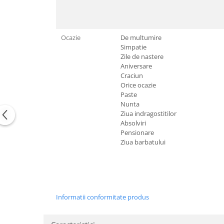
Tricouri de cuplu Valentine's Day
Valentine's Day
Cadouri pentru Bunici
Ocazie
De multumire
Cadouri pentru Nasi si Fini
Simpatie
Zile de nastere
Cadouri Craciun
Aniversare
Cadouri pentru Mama
Craciun
Cadouri pentru profesori sau absolventi
Orice ocazie
Paste
Cadouri Back to school
Nunta
Cadouri de Paște
Ziua indragostitilor
Absolviri
Cadouri Traditionale Romanesti
Pensionare
8 Martie
Ziua barbatului
Cadouri pentru CUPLU El & Ea
Cadouri Iubitori de animale
Cadouri GRAVIDE
Cadouri pentru sportivi
Informatii conformitate produs
Cadouri Pensionare
Cadouri Colegi, sefi sau angajati