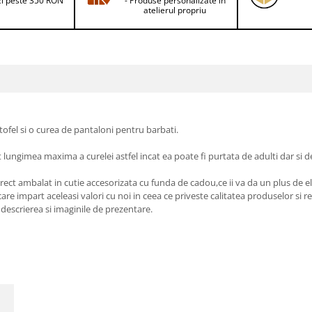
i peste 350 RON
- Produse personalizate in
atelierul propriu
ofel si o curea de pantaloni pentru barbati.
lungimea maxima a curelei astfel incat ea poate fi purtata de adulti dar si de
rect ambalat in cutie accesorizata cu funda de cadou,ce ii va da un plus de el
impart aceleasi valori cu noi in ceea ce priveste calitatea produselor si res
 descrierea si imaginile de prezentare.