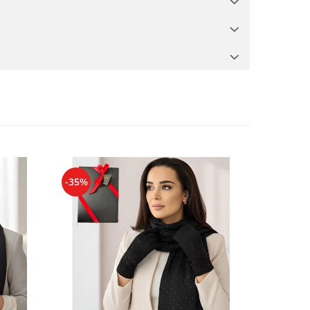
-35%
-34%