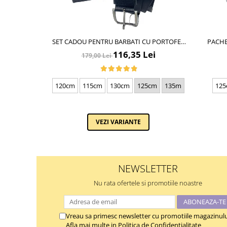
SET CADOU PENTRU BARBATI CU PORTOFEL
PACHE
DIN PIELE SI CUREA DE BARBATI, NEGRU 2210-
CUREA 
116,35 Lei
179,00 Lei
4
120cm
115cm
130cm
125cm
135m
125
VEZI VARIANTE
NEWSLETTER
Nu rata ofertele si promotiile noastre
Vreau sa primesc newsletter cu promotiile magazinulu
Afla mai multe in
Politica de Confidentialitate