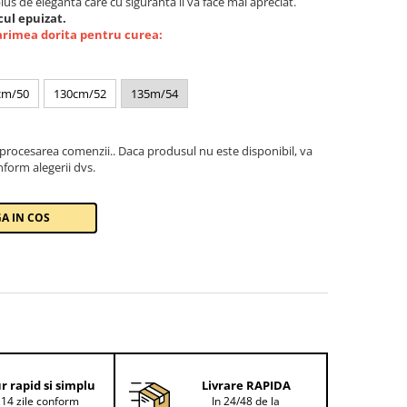
plus de eleganta care cu siguranta il va face mai apreciat.
ul epuizat.
arimea dorita pentru curea:
cm/50
130cm/52
135m/54
 procesarea comenzii.. Daca produsul nu este disponibil, va
form alegerii dvs.
A IN COS
r rapid si simplu
Livrare RAPIDA
 14 zile conform
In 24/48 de la