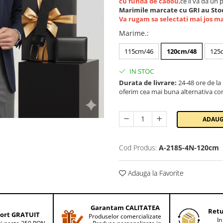
cu funda de cadou
,ce ii va da un 
Marimile marcate cu GRI au Stoc
Va rugam sa selectati mai jos m
Marime.
:
115cm/46
120cm/48
125
IN STOC
Durata de livrare:
24-48 ore de la
oferim cea mai buna alternativa con
ADAUG
Cod Produs:
A-2185-4N-120cm
Adauga la Favorite
Garantam CALITATEA
Retu
ort GRATUIT
Produselor comercializate
In