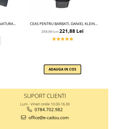
 NATURALA
CEAS PENTRU BARBATI, DANIEL KLEIN
SET CADOU 
RIE MARE
PREMIUM, DK.1.13709.2
SI CUREA 
221,88 Lei
258,00 Lei
1
B
1
ADAUGA IN COS
SUPORT CLIENTI
Luni - Vineri orele 10.00-16.30
0784.702.982
office@e-cadou.com