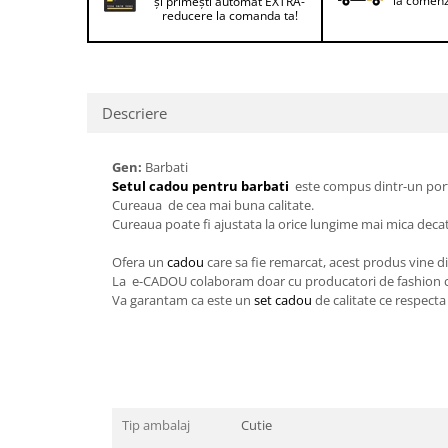
la comenz
și primești automat EXTRA-
Lenjerii de pat pentru copii
reducere la comanda ta!
Cadouri Cuplu
Fashion
Pijamale de CRACIUN
Descriere
Pijamale de dama
Pijamale de barbati
Gen:
Barbati
Halate si capoate
Setul cadou pentru barbati
este compus dintr-un port
Pijamale
Cureaua de cea mai buna calitate.
WINTER Collection
Cureaua poate fi ajustata la orice lungime mai mica decat 
Halate si pijamale Family
Ofera un
cadou
care sa fie remarcat, acest produs vine di
Incaltaminte
La e-CADOU colaboram doar cu producatori de fashion care 
Va garantam ca este un
set cadou
de calitate ce respecta
Seturi elegante femei
Umbrele
Pijamale de copii
Pijamale BIG SIZE femei
Cadouri ocazii speciale
Tip ambalaj
Cutie
Tricouri de craciun