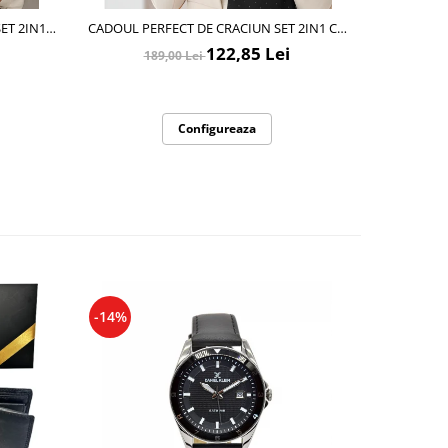
ET 2IN1
CADOUL PERFECT DE CRACIUN SET 2IN1 CU
DIPLOME Ș
 PENTRU FEMEI 5709 NEGRU
MANUSI SI ESARFA DIAMOND FEMEI D50314
ABSOLVEN
122,85 Lei
189,00 Lei
NEGRU
Configureaza
-14%
-35%