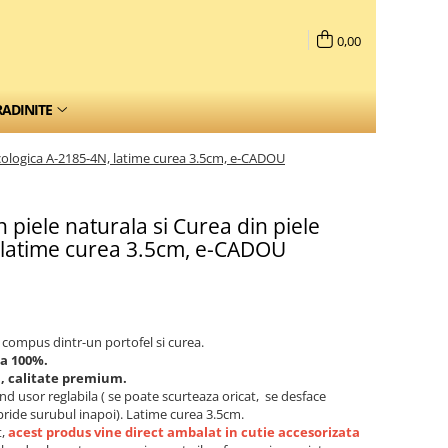
0,00
RADINITE
 ecologica A-2185-4N, latime curea 3.5cm, e-CADOU
 piele naturala si Curea din piele
 latime curea 3.5cm, e-CADOU
 compus dintr-un portofel si curea.
la 100%.
a, calitate premium.
ind usor reglabila ( se poate scurteaza oricat, se desface
 pride surubul inapoi). Latime curea 3.5cm.
t,
acest produs vine direct ambalat in cutie accesorizata