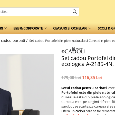
RI
B2B & CORPORATE
CEASURI SI OCHELARI
SCOLI & G
i cadou barbati /
Set cadou Portofel din piele naturala si Curea din piele
Set cadou Portofel din
ecologica A-2185-4N,
179,00 Lei
116,35 Lei
Setul cadou pentru barbati
este
Portofelul este din piele natura
Cureaua este din piele ecologic
Cureaua este pe lungimi diferite, fi
surubul, se scurteaza cureaza si se
Ofera un
cadou
care sa fie remarca