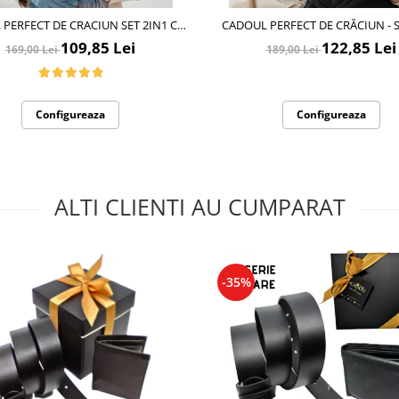
PERFECT DE CRACIUN SET 2IN1 CU
CADOUL PERFECT DE CRĂCIUN - S
I SI ESARFA FOARTE GROASA SI
FOARTE GROS
109,85 Lei
122,85 Lei
169,00 Lei
189,00 Lei
CALDUROASA 2523.07.06
Configureaza
Configureaza
ALTI CLIENTI AU CUMPARAT
-35%