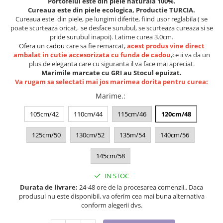
Portofelul este din piele naturala 100%.
Lenjerii de pat pentru copii
Cureaua este din piele ecologica, Productie TURCIA.
Cadouri Cuplu
Cureaua este din piele, pe lungimi diferite, fiind usor reglabila ( se
poate scurteaza oricat, se desface surubul, se scurteaza cureaza si se
Fashion
pride surubul inapoi). Latime curea 3.0cm.
Ofera un
cadou
care sa fie remarcat,
acest produs vine direct
Pijamale de CRACIUN
ambalat in cutie accesorizata cu funda de cadou
,ce ii va da un
Pijamale de dama
plus de eleganta care cu siguranta il va face mai apreciat.
Pijamale de barbati
Marimile marcate cu GRI au Stocul epuizat.
Va rugam sa selectati mai jos marimea dorita pentru curea:
Halate si capoate
Marime.
:
Pijamale
WINTER Collection
105cm/42
110cm/44
115cm/46
120cm/48
Halate si pijamale Family
125cm/50
130cm/52
135m/54
140cm/56
Incaltaminte
Seturi elegante femei
145cm/58
Umbrele
IN STOC
Pijamale de copii
Durata de livrare:
24-48 ore de la procesarea comenzii.. Daca
Pijamale BIG SIZE femei
produsul nu este disponibil, va oferim cea mai buna alternativa
Cadouri ocazii speciale
conform alegerii dvs.
Tricouri de craciun