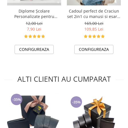
Cadoul perfect de Craciun
Diplome Școlare
set 2in1 cu manusi si esarfa
Personalizate pentru
foarte groasa si calduroasa
Absolventi de scoala sau
169,00 Lei
12,00 Lei
2523.07.06
gradinita
109,85 Lei
7,90 Lei
CONFIGUREAZA
CONFIGUREAZA
ALTI CLIENTI AU CUMPARAT
-35%
-35%