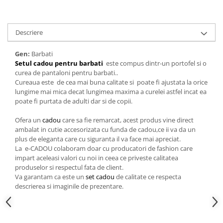
Cadouri pentru Doctori
Cadouri pentru Sfânta Maria
Martisoare
Descriere
Gen:
Barbati
Setul cadou pentru barbati
este compus dintr-un portofel si o
curea de pantaloni pentru barbati..
Cureaua este de cea mai buna calitate si poate fi ajustata la orice
lungime mai mica decat lungimea maxima a curelei astfel incat ea
poate fi purtata de adulti dar si de copii.
Ofera un
cadou
care sa fie remarcat, acest produs vine direct
ambalat in cutie accesorizata cu funda de cadou,ce ii va da un
plus de eleganta care cu siguranta il va face mai apreciat.
La e-CADOU colaboram doar cu producatori de fashion care
impart aceleasi valori cu noi in ceea ce priveste calitatea
produselor si respectul fata de client.
Va garantam ca este un
set cadou
de calitate ce respecta
descrierea si imaginile de prezentare.