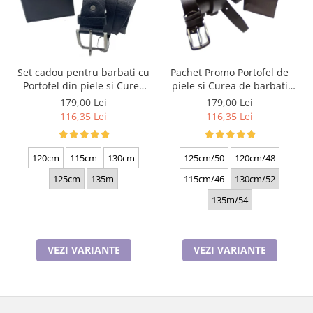
Set cadou pentru barbati cu
Pachet Promo Portofel de
Portofel din piele si Curea
piele si Curea de barbati
de barbati, negru 2210-4
neagra C130N-1881.4
179,00 Lei
179,00 Lei
116,35 Lei
116,35 Lei
120cm
115cm
130cm
125cm/50
120cm/48
125cm
135m
115cm/46
130cm/52
135m/54
VEZI VARIANTE
VEZI VARIANTE