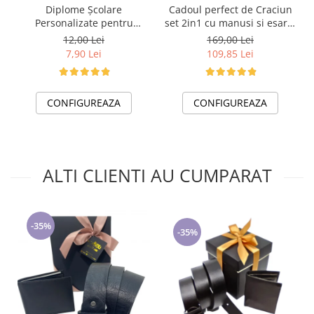
Cadoul perfect de Craciun
Diplome Școlare
set 2in1 cu manusi si esarfa
Personalizate pentru
foarte groasa si calduroasa
Absolventi de scoala sau
169,00 Lei
12,00 Lei
2523.07.06
gradinita
109,85 Lei
7,90 Lei
CONFIGUREAZA
CONFIGUREAZA
ALTI CLIENTI AU CUMPARAT
-35%
-35%