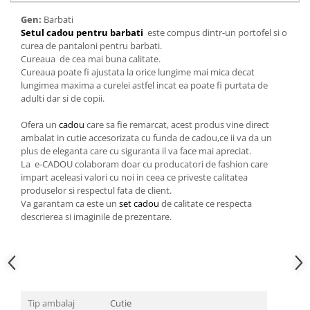
Cadouri pentru Doctori
Gen:
Barbati
Cadouri pentru Sfânta Maria
Setul cadou pentru barbati
este compus dintr-un portofel si o
Martisoare
curea de pantaloni pentru barbati.
Cureaua de cea mai buna calitate.
Cureaua poate fi ajustata la orice lungime mai mica decat
lungimea maxima a curelei astfel incat ea poate fi purtata de
adulti dar si de copii.
Ofera un
cadou
care sa fie remarcat, acest produs vine direct
ambalat in cutie accesorizata cu funda de cadou,ce ii va da un
plus de eleganta care cu siguranta il va face mai apreciat.
La e-CADOU colaboram doar cu producatori de fashion care
impart aceleasi valori cu noi in ceea ce priveste calitatea
produselor si respectul fata de client.
Va garantam ca este un
set cadou
de calitate ce respecta
descrierea si imaginile de prezentare.
Tip ambalaj
Cutie