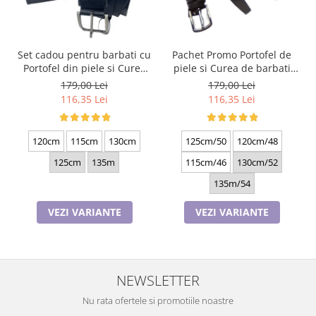
Set cadou pentru barbati cu
Pachet Promo Portofel de
Portofel din piele si Curea
piele si Curea de barbati
de barbati, negru 2210-4
neagra C130N-1881.4
179,00 Lei
179,00 Lei
116,35 Lei
116,35 Lei
120cm
115cm
130cm
125cm/50
120cm/48
125cm
135m
115cm/46
130cm/52
135m/54
VEZI VARIANTE
VEZI VARIANTE
NEWSLETTER
Nu rata ofertele si promotiile noastre