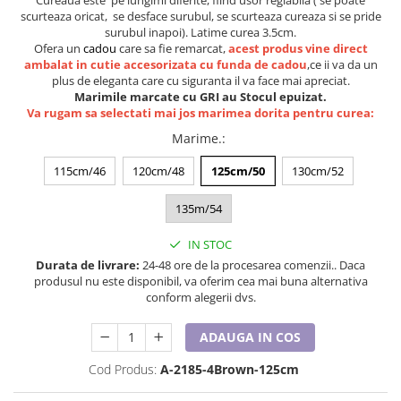
Lenjerii de pat pentru copii
scurteaza oricat, se desface surubul, se scurteaza cureaza si se pride
Cadouri Cuplu
surubul inapoi). Latime curea 3.5cm.
Ofera un
cadou
care sa fie remarcat,
acest produs vine direct
Fashion
ambalat in cutie accesorizata cu funda de cadou
,ce ii va da un
plus de eleganta care cu siguranta il va face mai apreciat.
Pijamale de CRACIUN
Marimile marcate cu GRI au Stocul epuizat.
Pijamale de dama
Va rugam sa selectati mai jos marimea dorita pentru curea:
Pijamale de barbati
Marime.
:
Halate si capoate
115cm/46
120cm/48
125cm/50
130cm/52
Pijamale
WINTER Collection
135m/54
Halate si pijamale Family
IN STOC
Incaltaminte
Durata de livrare:
24-48 ore de la procesarea comenzii.. Daca
Seturi elegante femei
produsul nu este disponibil, va oferim cea mai buna alternativa
Umbrele
conform alegerii dvs.
Pijamale de copii
ADAUGA IN COS
Pijamale BIG SIZE femei
Cadouri ocazii speciale
Cod Produs:
A-2185-4Brown-125cm
Tricouri de craciun