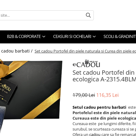
B2B & CORPORATE
CEASURI SI OCHELARI
SCOLI & GRADINIT
i cadou barbati /
Set cadou Portofel din piele naturala si Curea din piele
Set cadou Portofel din 
ecologica A-2315.4BLM
179,00 Lei
116,35 Lei
Setul cadou pentru barbati
este
Portofelul este din piele natura
Cureaua este din piele ecologic
Cureaua este pe lungimi diferite, fi
surubul, se scurteaza cureaza si se
Ofera un
cadou
care sa fie remarca