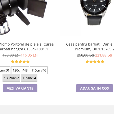
Promo Portofel de piele si Curea
Ceas pentru barbati, Daniel
arbati neagra C130N-1881.4
Premium, DK.1.13709.
179,00 Lei
116,35 Lei
258,00 Lei
221,88 Lei
cm/50
120cm/48
115cm/46
130cm/52
135m/54
VEZI VARIANTE
ADAUGA IN COS