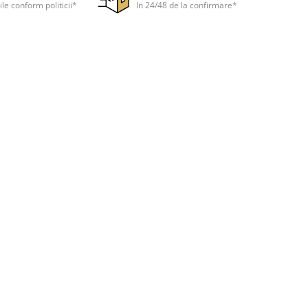
ile conform politicii*
In 24/48 de la confirmare*