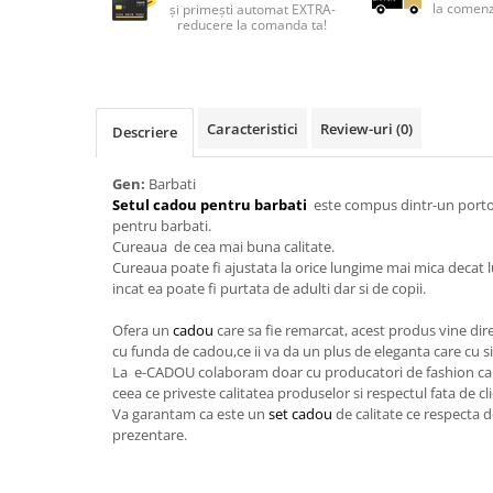
Lenjerii de pat pentru copii
la comenz
și primești automat EXTRA-
reducere la comanda ta!
Cadouri Cuplu
Fashion
Pijamale de CRACIUN
Caracteristici
Review-uri
(0)
Pijamale de dama
Descriere
Pijamale de barbati
Gen:
Barbati
Halate si capoate
Setul cadou pentru barbati
este compus dintr-un portof
Pijamale
pentru barbati.
WINTER Collection
Cureaua de cea mai buna calitate.
Cureaua poate fi ajustata la orice lungime mai mica decat 
Halate si pijamale Family
incat ea poate fi purtata de adulti dar si de copii.
Incaltaminte
Ofera un
cadou
care sa fie remarcat, acest produs vine dir
Seturi elegante femei
cu funda de cadou,ce ii va da un plus de eleganta care cu si
Umbrele
La e-CADOU colaboram doar cu producatori de fashion care 
Pijamale de copii
ceea ce priveste calitatea produselor si respectul fata de cl
Va garantam ca este un
set cadou
de calitate ce respecta d
Pijamale BIG SIZE femei
prezentare.
Cadouri ocazii speciale
Tricouri de craciun