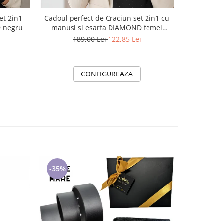
et 2in1
Cadoul perfect de Craciun set 2in1 cu
Cadoul per
entru femei 5709 negru
manusi si esarfa DIAMOND femei
manusi si 
D50314 negru
189,00 Lei
122,85 Lei
1
CONFIGUREAZA
-35%