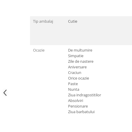
Tricouri de cuplu Valentine's Day
Valentine's Day
Cadouri pentru Bunici
Tip ambalaj
Cutie
Cadouri pentru Nasi si Fini
Cadouri Craciun
Cadouri pentru Mama
Cadouri pentru profesori sau absolventi
Ocazie
De multumire
Simpatie
Cadouri Back to school
Zile de nastere
Cadouri de Paște
Aniversare
Craciun
Cadouri Traditionale Romanesti
Orice ocazie
8 Martie
Paste
Cadouri pentru CUPLU El & Ea
Nunta
Ziua indragostitilor
Cadouri Iubitori de animale
Absolviri
Cadouri GRAVIDE
Pensionare
Cadouri pentru sportivi
Ziua barbatului
Cadouri Pensionare
Cadouri Colegi, sefi sau angajati