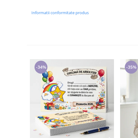
Cadouri pentru Doctori
Cadouri pentru Sfânta Maria
Informatii conformitate produs
Martisoare
-34%
-35%