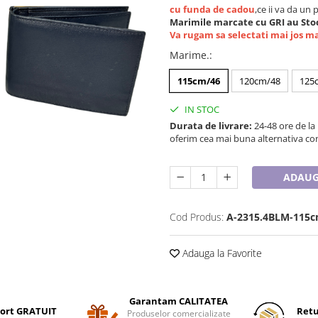
cu funda de cadou
,ce ii va da un 
Marimile marcate cu GRI au Stoc
Va rugam sa selectati mai jos m
Marime.
:
115cm/46
120cm/48
125
IN STOC
Durata de livrare:
24-48 ore de la
oferim cea mai buna alternativa con
ADAUG
Cod Produs:
A-2315.4BLM-115
Adauga la Favorite
Garantam CALITATEA
ort GRATUIT
Retu
Produselor comercializate