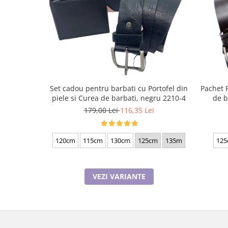
Set cadou pentru barbati cu Portofel din
Pachet 
piele si Curea de barbati, negru 2210-4
de b
179,00 Lei
116,35 Lei
120cm
115cm
130cm
125cm
135m
125
VEZI VARIANTE