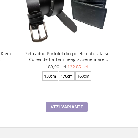
-35%
 Klein
Set cadou Portofel din poiele naturala si
Set cadou P
2
Curea de barbati neagra, serie mare
Curea de
battal, A702-4.N_1379
b
189,00 Lei
122,85 Lei
1
150cm
170cm
160cm
1
VEZI VARIANTE