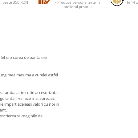
i peste 350 RON
- Produse personalizate in
In 14 z
atelierul propriu
el si o curea de pantaloni
lungimea maxima a curelei astfel
ect ambalat in cutie accesorizata
guranta il va face mai apreciat.
impart aceleasi valori cu noi in
ient.
escrierea si imaginile de