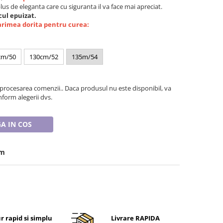
plus de eleganta care cu siguranta il va face mai apreciat.
ul epuizat.
arimea dorita pentru curea:
cm/50
130cm/52
135m/54
 procesarea comenzii.. Daca produsul nu este disponibil, va
form alegerii dvs.
A IN COS
cm
r rapid si simplu
Livrare RAPIDA