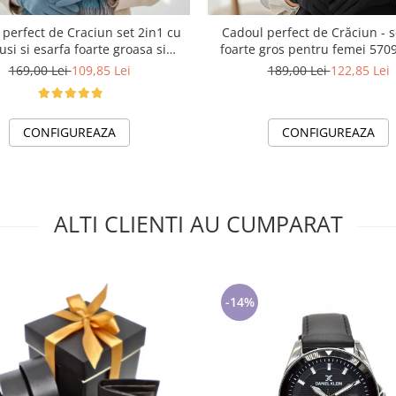
perfect de Craciun set 2in1 cu
Cadoul perfect de Crăciun - s
si si esarfa foarte groasa si
foarte gros p
calduroasa 2523.07.06
169,00 Lei
109,85 Lei
189,00 Lei
122,85 Lei
CONFIGUREAZA
CONFIGUREAZA
ALTI CLIENTI AU CUMPARAT
-14%