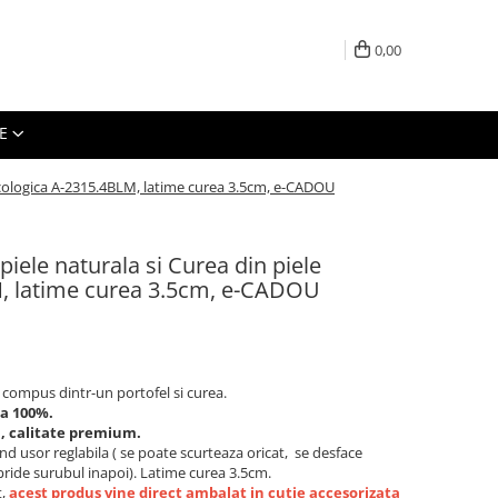
0,00
E
 ecologica A-2315.4BLM, latime curea 3.5cm, e-CADOU
piele naturala si Curea din piele
, latime curea 3.5cm, e-CADOU
 compus dintr-un portofel si curea.
la 100%.
a, calitate premium.
ind usor reglabila ( se poate scurteaza oricat, se desface
 pride surubul inapoi). Latime curea 3.5cm.
t,
acest produs vine direct ambalat in cutie accesorizata