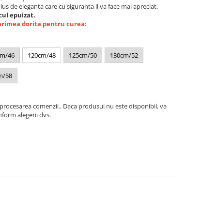
plus de eleganta care cu siguranta il va face mai apreciat.
ul epuizat.
arimea dorita pentru curea:
cm/46
120cm/48
125cm/50
130cm/52
m/58
 procesarea comenzii.. Daca produsul nu este disponibil, va
form alegerii dvs.