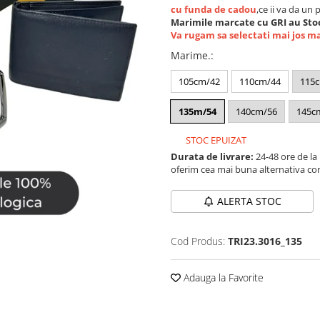
cu funda de cadou
,ce ii va da un 
Marimile marcate cu GRI au Stoc
Va rugam sa selectati mai jos m
Marime.
:
105cm/42
110cm/44
115
135m/54
140cm/56
145c
STOC EPUIZAT
Durata de livrare:
24-48 ore de la
oferim cea mai buna alternativa con
ALERTA STOC
Cod Produs:
TRI23.3016_135
Adauga la Favorite