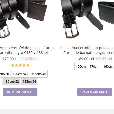
Promo Portofel de piele si Curea
Set cadou Portofel din poiele na
arbati neagra C130N-1881.4
Curea de barbati neagra, ser
battal, A702-4.N_1379
179,00 Lei
116,35 Lei
189,00 Lei
122,85 Lei
150cm
170cm
160cm
cm/50
120cm/48
115cm/46
130cm/52
135m/54
VEZI VARIANTE
VEZI VARIANTE