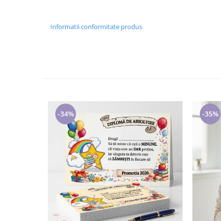
Cadouri pentru Doctori
Cadouri pentru Sfânta Maria
Informatii conformitate produs
Martisoare
-34%
-35%