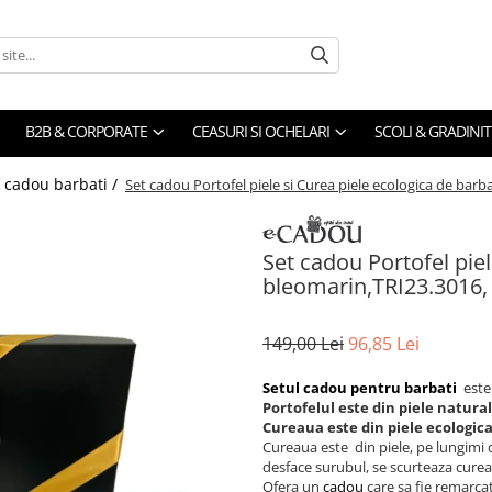
B2B & CORPORATE
CEASURI SI OCHELARI
SCOLI & GRADINIT
i cadou barbati /
Set cadou Portofel piele si Curea piele ecologica de bar
Set cadou Portofel piel
bleomarin,TRI23.3016,
149,00 Lei
96,85 Lei
Setul cadou pentru barbati
este
Portofelul este din piele natura
Cureaua este din piele ecologic
Cureaua este din piele, pe lungimi di
desface surubul, se scurteaza curea
Ofera un
cadou
care sa fie remarca