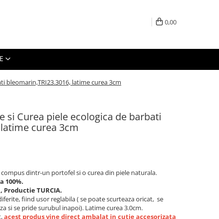
0,00
E
bati bleomarin,TRI23.3016, latime curea 3cm
e si Curea piele ecologica de barbati
 latime curea 3cm
 compus dintr-un portofel si o curea din piele naturala.
la 100%.
a, Productie TURCIA.
ferite, fiind usor reglabila ( se poate scurteaza oricat, se
za si se pride surubul inapoi). Latime curea 3.0cm.
t,
acest produs vine direct ambalat in cutie accesorizata