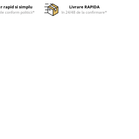
r rapid si simplu
Livrare RAPIDA
ile conform politicii*
In 24/48 de la confirmare*