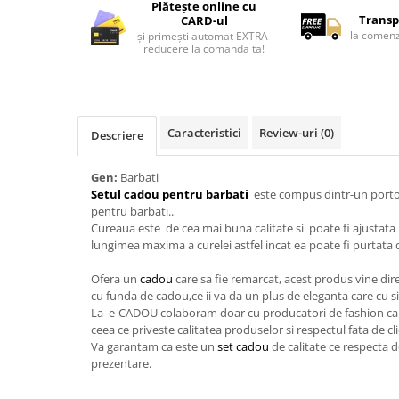
Lenjerii de pat pentru copii
Plătește online cu
Transp
CARD-ul
Cadouri Cuplu
la comenz
și primești automat EXTRA-
reducere la comanda ta!
Fashion
Pijamale de CRACIUN
Pijamale de dama
Pijamale de barbati
Caracteristici
Review-uri
(0)
Descriere
Halate si capoate
Pijamale
Gen:
Barbati
Setul cadou pentru barbati
este compus dintr-un portof
WINTER Collection
pentru barbati..
Halate si pijamale Family
Cureaua este de cea mai buna calitate si poate fi ajustata
Incaltaminte
lungimea maxima a curelei astfel incat ea poate fi purtata de
Seturi elegante femei
Ofera un
cadou
care sa fie remarcat, acest produs vine dir
Umbrele
cu funda de cadou,ce ii va da un plus de eleganta care cu si
La e-CADOU colaboram doar cu producatori de fashion care 
Pijamale de copii
ceea ce priveste calitatea produselor si respectul fata de cl
Pijamale BIG SIZE femei
Va garantam ca este un
set cadou
de calitate ce respecta d
Cadouri ocazii speciale
prezentare.
Tricouri de craciun