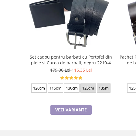
Set cadou pentru barbati cu Portofel din
Pachet 
piele si Curea de barbati, negru 2210-4
de b
179,00 Lei
116,35 Lei
120cm
115cm
130cm
125cm
135m
125
VEZI VARIANTE