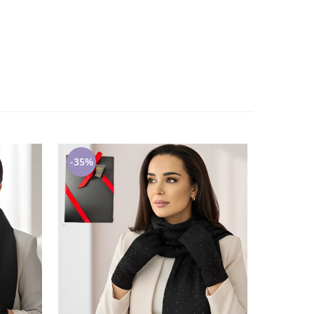
-35%
-34%