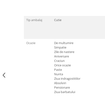
Tricouri de cuplu Valentine's Day
Valentine's Day
Cadouri pentru Bunici
Tip ambalaj
Cutie
Cadouri pentru Nasi si Fini
Cadouri Craciun
Cadouri pentru Mama
Cadouri pentru profesori sau absolventi
Ocazie
De multumire
Cadouri Back to school
Simpatie
Zile de nastere
Cadouri de Paște
Aniversare
Cadouri Traditionale Romanesti
Craciun
8 Martie
Orice ocazie
Paste
Cadouri pentru CUPLU El & Ea
Nunta
Cadouri Iubitori de animale
Ziua indragostitilor
Cadouri GRAVIDE
Absolviri
Pensionare
Cadouri pentru sportivi
Ziua barbatului
Cadouri Pensionare
Cadouri Colegi, sefi sau angajati