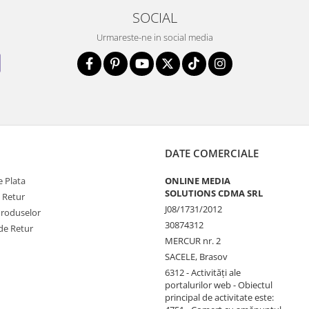
SOCIAL
Urmareste-ne in social media
DATE COMERCIALE
 Plata
ONLINE MEDIA
SOLUTIONS CDMA SRL
e Retur
J08/1731/2012
Produselor
30874312
de Retur
MERCUR nr. 2
SACELE, Brasov
6312 - Activităţi ale
portalurilor web - Obiectul
principal de activitate este: