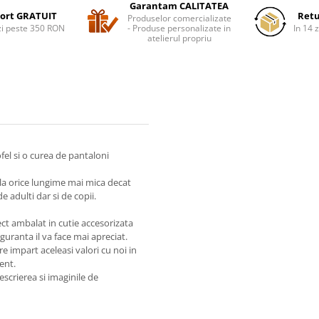
Garantam CALITATEA
ort GRATUIT
Retu
Produselor comercializate
i peste 350 RON
- Produse personalizate in
In 14 z
atelierul propriu
el si o curea de pantaloni
 la orice lungime mai mica decat
 adulti dar si de copii.
ect ambalat in cutie accesorizata
guranta il va face mai apreciat.
impart aceleasi valori cu noi in
ient.
escrierea si imaginile de