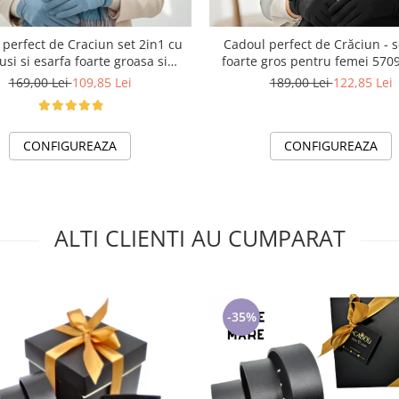
perfect de Craciun set 2in1 cu
Cadoul perfect de Crăciun - s
si si esarfa foarte groasa si
foarte gros p
calduroasa 2523.07.06
169,00 Lei
109,85 Lei
189,00 Lei
122,85 Lei
CONFIGUREAZA
CONFIGUREAZA
ALTI CLIENTI AU CUMPARAT
-35%