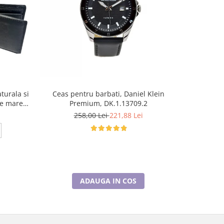
-35%
turala si
Ceas pentru barbati, Daniel Klein
Set cadou P
ie mare
Premium, DK.1.13709.2
Curea de
b
258,00 Lei
221,88 Lei
1
1
ADAUGA IN COS