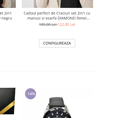
et 2in1
Cadoul perfect de Craciun set 2in1 cu
Diplome Ș
entru femei 5709 negru
manusi si esarfa DIAMOND femei
Absolve
D50314 negru
189,00 Lei
122,85 Lei
CONFIGUREAZA
-14%