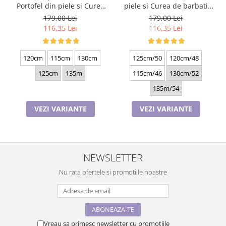
Portofel din piele si Curea
piele si Curea de barbati
de barbati, negru 2210-4
neagra C130N-1881.4
179,00 Lei
179,00 Lei
116,35 Lei
116,35 Lei
120cm
115cm
130cm
125cm/50
120cm/48
125cm
135m
115cm/46
130cm/52
135m/54
VEZI VARIANTE
VEZI VARIANTE
NEWSLETTER
Nu rata ofertele si promotiile noastre
Vreau sa primesc newsletter cu promotiile