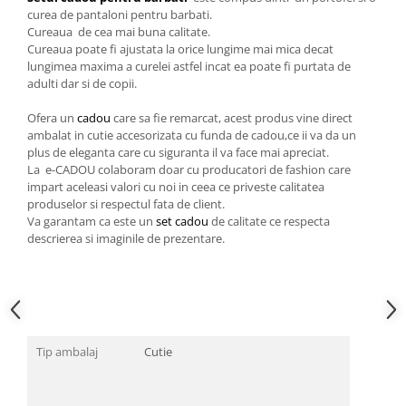
Cadouri pentru Doctori
curea de pantaloni pentru barbati.
Cadouri pentru Sfânta Maria
Cureaua de cea mai buna calitate.
Cureaua poate fi ajustata la orice lungime mai mica decat
Martisoare
lungimea maxima a curelei astfel incat ea poate fi purtata de
adulti dar si de copii.
Ofera un
cadou
care sa fie remarcat, acest produs vine direct
ambalat in cutie accesorizata cu funda de cadou,ce ii va da un
plus de eleganta care cu siguranta il va face mai apreciat.
La e-CADOU colaboram doar cu producatori de fashion care
impart aceleasi valori cu noi in ceea ce priveste calitatea
produselor si respectul fata de client.
Va garantam ca este un
set cadou
de calitate ce respecta
descrierea si imaginile de prezentare.
Tip ambalaj
Cutie