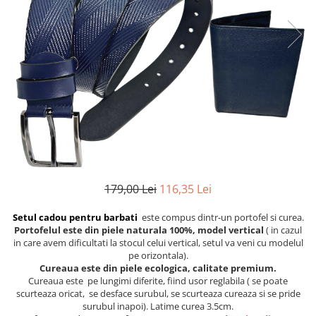
Etichete scolare
Cadouri barbati
Sepci personalizate
Seturi cadou barbati
Seturi cadou barbati portofel si curea
Bannere personalizate scoli si gradinite
Ceasuri pentru EL
Caserole personalizate sandwich
Cadouri craciun barbati
Saculeti personalizati
Cadouri personalizate barbati
Sticla de apa personalizata
Cadouri copii
Agende si caiete personalizate
Caciuli copii
Cadouri copii bebelusi 0+
179,00 Lei
116,35 Lei
Lenjerii de pat Disney
Cadouri copii 1 an
Setul cadou pentru barbati
este compus dintr-un portofel si curea.
Cadouri craciun copii
Portofelul este din piele naturala 100%, model vertical
( in cazul
in care avem dificultati la stocul celui vertical, setul va veni cu modelul
Colectia Disney
pe orizontala).
Sticlă pentru apa Personalizată
Cureaua este din piele ecologica, calitate premium.
Cureaua este pe lungimi diferite, fiind usor reglabila ( se poate
Sepci personalizate
scurteaza oricat, se desface surubul, se scurteaza cureaza si se pride
Seturi cadou pentru copii KID's Collection
surubul inapoi). Latime curea 3.5cm.