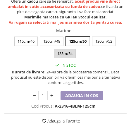
Ofera un
cadou
care sa fie remarcat,
acest produs vine direct
Lenjerii de pat pentru copii
ambalat in cutie accesorizata cu funda de cadou
,ce ii va da un
Cadouri Cuplu
plus de eleganta care cu siguranta il va face mai apreciat.
Marimile marcate cu GRI au Stocul epuizat.
Fashion
Va rugam sa selectati mai jos marimea dorita pentru curea:
Pijamale de CRACIUN
Marime.
:
Pijamale de dama
115cm/46
120cm/48
125cm/50
130cm/52
Pijamale de barbati
Halate si capoate
135m/54
Pijamale
WINTER Collection
IN STOC
Durata de livrare:
24-48 ore de la procesarea comenzii.. Daca
Halate si pijamale Family
produsul nu este disponibil, va oferim cea mai buna alternativa
Incaltaminte
conform alegerii dvs.
Seturi elegante femei
ADAUGA IN COS
Umbrele
Pijamale de copii
Cod Produs:
A-2316-4BLM-125cm
Pijamale BIG SIZE femei
Cadouri ocazii speciale
Adauga la Favorite
Tricouri de craciun