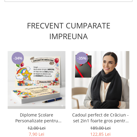
FRECVENT CUMPARATE
IMPREUNA
-34%
-35%
Diplome Școlare
Cadoul perfect de Crăciun -
Personalizate pentru
set 2in1 foarte gros pentru
Absolventi de scoala sau
femei 5709 negru
12,00 Lei
189,00 Lei
gradinita
7,90 Lei
122,85 Lei