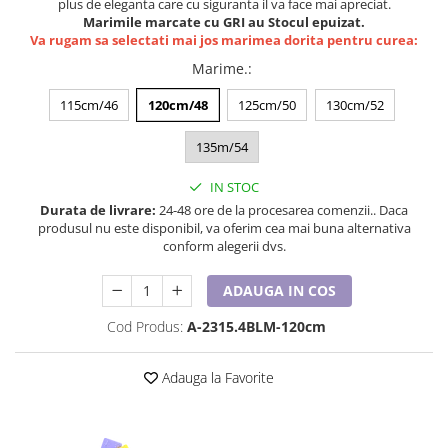
plus de eleganta care cu siguranta il va face mai apreciat.
Lenjerii de pat pentru copii
Marimile marcate cu GRI au Stocul epuizat.
Cadouri Cuplu
Va rugam sa selectati mai jos marimea dorita pentru curea:
Fashion
Marime.
:
Pijamale de CRACIUN
115cm/46
120cm/48
125cm/50
130cm/52
Pijamale de dama
Pijamale de barbati
135m/54
Halate si capoate
IN STOC
Pijamale
Durata de livrare:
24-48 ore de la procesarea comenzii.. Daca
WINTER Collection
produsul nu este disponibil, va oferim cea mai buna alternativa
conform alegerii dvs.
Halate si pijamale Family
Incaltaminte
ADAUGA IN COS
Seturi elegante femei
Cod Produs:
A-2315.4BLM-120cm
Umbrele
Pijamale de copii
Adauga la Favorite
Pijamale BIG SIZE femei
Cadouri ocazii speciale
Tricouri de craciun