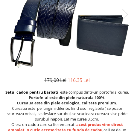
Etichete scolare
Cadouri barbati
Sepci personalizate
Seturi cadou barbati
Seturi cadou barbati portofel si curea
Bannere personalizate scoli si gradinite
Ceasuri pentru EL
Caserole personalizate sandwich
Cadouri craciun barbati
Saculeti personalizati
Cadouri personalizate barbati
Sticla de apa personalizata
Cadouri copii
Agende si caiete personalizate
Caciuli copii
Cadouri copii bebelusi 0+
179,00 Lei
116,35 Lei
Lenjerii de pat Disney
Cadouri copii 1 an
Setul cadou pentru barbati
este compus dintr-un portofel si curea.
Cadouri craciun copii
Portofelul este din piele naturala 100%.
Cureaua este din piele ecologica, calitate premium.
Colectia Disney
Cureaua este pe lungimi diferite, fiind usor reglabila ( se poate
Sticlă pentru apa Personalizată
scurteaza oricat, se desface surubul, se scurteaza cureaza si se pride
surubul inapoi). Latime curea 3.5cm.
Sepci personalizate
Ofera un
cadou
care sa fie remarcat,
acest produs vine direct
Seturi cadou pentru copii KID's Collection
ambalat in cutie accesorizata cu funda de cadou
,ce ii va da un