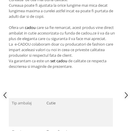
Cadouri pentru Doctori
Cureaua poate fi ajustata la orice lungime mai mica decat
Cadouri pentru Sfânta Maria
lungimea maxima a curelei astfel incat ea poate fi purtata de
adulti dar si de copii.
Martisoare
Ofera un
cadou
care sa fie remarcat, acest produs vine direct
ambalat in cutie accesorizata cu funda de cadou,ce ii va da un
plus de eleganta care cu siguranta il va face mai apreciat.
La e-CADOU colaboram doar cu producatori de fashion care
impart aceleasi valori cu noi in ceea ce priveste calitatea
produselor si respectul fata de client.
Va garantam ca este un
set cadou
de calitate ce respecta
descrierea si imaginile de prezentare.
Tip ambalaj
Cutie