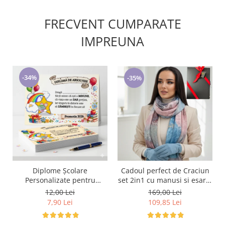
FRECVENT CUMPARATE
IMPREUNA
-34%
-35%
Cadoul perfect de Craciun
Diplome Școlare
set 2in1 cu manusi si esarfa
Personalizate pentru
foarte groasa si calduroasa
Absolventi de scoala sau
169,00 Lei
12,00 Lei
2523.07.06
gradinita
109,85 Lei
7,90 Lei