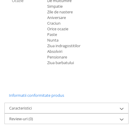
Ocazie
De multumire
Simpatie
Zile de nastere
Aniversare
Craciun
Orice ocazie
Paste
Nunta
Ziua indragostitilor
Absolviri
Pensionare
Ziua barbatului
Informatii conformitate produs
Caracteristici
Review-uri
(0)