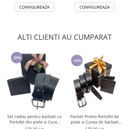
CONFIGUREAZA
CONFIGUREAZA
ALTI CLIENTI AU CUMPARAT
-35%
-35%
Set cadou pentru barbati cu
Pachet Promo Portofel de
Portofel din piele si Curea
piele si Curea de barbati
de barbati, negru 2210-4
neagra C130N-1881.4
179,00 Lei
179,00 Lei