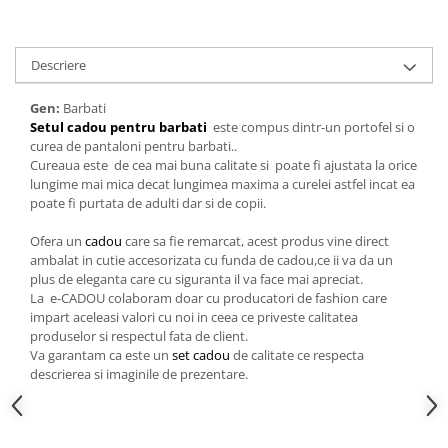
Cadouri pentru Doctori
Cadouri pentru Sfânta Maria
Martisoare
Descriere
Gen:
Barbati
Setul cadou pentru barbati
este compus dintr-un portofel si o
curea de pantaloni pentru barbati..
Cureaua este de cea mai buna calitate si poate fi ajustata la orice
lungime mai mica decat lungimea maxima a curelei astfel incat ea
poate fi purtata de adulti dar si de copii.
Ofera un
cadou
care sa fie remarcat, acest produs vine direct
ambalat in cutie accesorizata cu funda de cadou,ce ii va da un
plus de eleganta care cu siguranta il va face mai apreciat.
La e-CADOU colaboram doar cu producatori de fashion care
impart aceleasi valori cu noi in ceea ce priveste calitatea
produselor si respectul fata de client.
Va garantam ca este un
set cadou
de calitate ce respecta
descrierea si imaginile de prezentare.