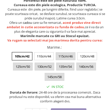
Portofelul este din piele naturala 100%.
Lenjerii de pat pentru copii
Cureaua este din piele ecologica, Productie TURCIA.
Cadouri Cuplu
Cureaua este din piele, pe lungimi diferite, fiind usor reglabila ( se
poate scurteaza oricat, se desface surubul, se scurteaza cureaza si se
Fashion
pride surubul inapoi). Latime curea 3.0cm.
Ofera un
cadou
care sa fie remarcat,
acest produs vine direct
Pijamale de CRACIUN
ambalat in cutie accesorizata cu funda de cadou
,ce ii va da un
Pijamale de dama
plus de eleganta care cu siguranta il va face mai apreciat.
Pijamale de barbati
Marimile marcate cu GRI au Stocul epuizat.
Va rugam sa selectati mai jos marimea dorita pentru curea:
Halate si capoate
Marime.
:
Pijamale
WINTER Collection
105cm/42
110cm/44
115cm/46
120cm/48
Halate si pijamale Family
125cm/50
130cm/52
135m/54
140cm/56
Incaltaminte
Seturi elegante femei
145cm/58
Umbrele
IN STOC
Pijamale de copii
Durata de livrare:
24-48 ore de la procesarea comenzii.. Daca
Pijamale BIG SIZE femei
produsul nu este disponibil, va oferim cea mai buna alternativa
Cadouri ocazii speciale
conform alegerii dvs.
Tricouri de craciun