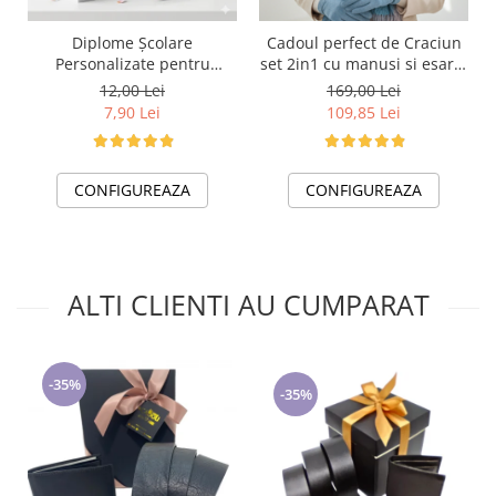
Cadoul perfect de Craciun
Diplome Școlare
set 2in1 cu manusi si esarfa
Personalizate pentru
foarte groasa si calduroasa
Absolventi de scoala sau
169,00 Lei
12,00 Lei
2523.07.06
gradinita
109,85 Lei
7,90 Lei
CONFIGUREAZA
CONFIGUREAZA
ALTI CLIENTI AU CUMPARAT
-35%
-35%