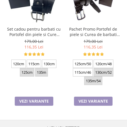
Set cadou pentru barbati cu
Pachet Promo Portofel de
Portofel din piele si Curea
piele si Curea de barbati
de barbati, negru 2210-4
neagra C130N-1881.4
179,00 Lei
179,00 Lei
116,35 Lei
116,35 Lei
120cm
115cm
130cm
125cm/50
120cm/48
125cm
135m
115cm/46
130cm/52
135m/54
VEZI VARIANTE
VEZI VARIANTE