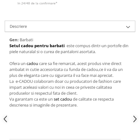
Cadouri pentru Doctori
In 24/48 de la confirmare*
Cadouri pentru Sfânta Maria
Martisoare
Descriere
Gen:
Barbati
Setul cadou pentru barbati
este compus dintr-un portofe din
piele naturalal si o curea de pantaloni asortata.
Ofera un
cadou
care sa fie remarcat, acest produs vine direct
ambalat in cutie accesorizata cu funda de cadou,ce ii va da un
plus de eleganta care cu siguranta il va face mai apreciat.
La e-CADOU colaboram doar cu producatori de fashion care
impart aceleasi valori cu noi in ceea ce priveste calitatea
produselor si respectul fata de client.
Va garantam ca este un
set cadou
de calitate ce respecta
descrierea si imaginile de prezentare.