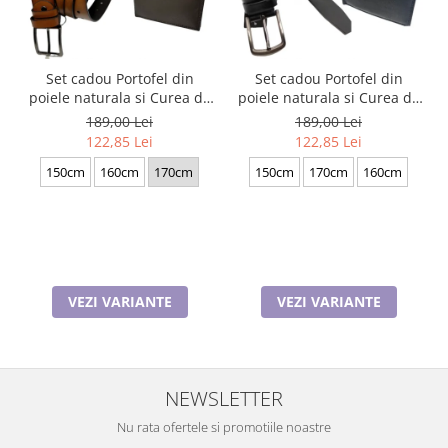
Set cadou Portofel din
Set cadou Portofel din
poiele naturala si Curea de
poiele naturala si Curea de
barbati neagra, serie mare
barbati neagra, serie mare
189,00 Lei
189,00 Lei
battal, A702-4.M_1123
battal, A702-4.N_1379
122,85 Lei
122,85 Lei
150cm
160cm
170cm
150cm
170cm
160cm
VEZI VARIANTE
VEZI VARIANTE
NEWSLETTER
Nu rata ofertele si promotiile noastre