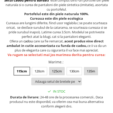
Setul cadou pentru barbati
este compus dintr-un portofel din piele
Lenjerii de pat pentru copii
naturala si o curea de pantaloni din piele sintetica (imitatie), asortata
Cadouri Cuplu
cu portofelul.
Portofelul este din piele naturala 100%.
Fashion
Cureaua este din piele ecologica
Cureaua are lungimi diferite, fiind usor reglabila ( se poate scurteaza
Pijamale de CRACIUN
oricat, se desface surubul de la catarama, se scurteaza cureaza si se
Pijamale de dama
pride surubul inapoi). Latime curea 3.5cm. Modelul se potriveste
perfect atat la blugi, cat si la pantaloni eleganti.
Pijamale de barbati
Ofera un
cadou
care sa fie remarcat,
acest produs vine direct
Halate si capoate
ambalat in cutie accesorizata cu funda de cadou,
ce ii va da un
Pijamale
plus de eleganta care cu siguranta il va face mai apreciat.
Va rugam sa selectati mai jos marimea dorita pentru curea:
WINTER Collection
Marime.
:
Halate si pijamale Family
Incaltaminte
115cm
120cm
125cm
130cm
135m
Seturi elegante femei
Umbrele
Pijamale de copii
IN STOC
Pijamale BIG SIZE femei
Durata de livrare:
24-48 ore de la procesarea comenzii.. Daca
produsul nu este disponibil, va oferim cea mai buna alternativa
Cadouri ocazii speciale
conform alegerii dvs.
Tricouri de craciun