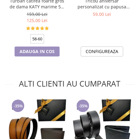
Turban catifea foarte gros
Tricou aniversar
de dama KATY marime 58-
personalizat cu papusa
60, captuseala polar,
Barbie TAN1011
159,00 Lei
59,00 Lei
culoare bleomarin
125,00 Lei
58-60
ADAUGA IN COS
CONFIGUREAZA
ALTI CLIENTI AU CUMPARAT
-35%
-35%