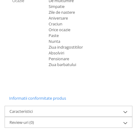
Ocazie
De multumire
Simpatie
Zile de nastere
Aniversare
Craciun
Orice ocazie
Paste
Nunta
Ziua indragostitilor
Absolviri
Pensionare
Ziua barbatului
Informatii conformitate produs
Caracteristici
Review-uri
(0)