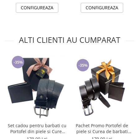
CONFIGUREAZA
CONFIGUREAZA
ALTI CLIENTI AU CUMPARAT
-35%
-35%
Set cadou pentru barbati cu
Pachet Promo Portofel de
Portofel din piele si Curea
piele si Curea de barbati
de barbati, negru 2210-4
neagra C130N-1881.4
179,00 Lei
179,00 Lei