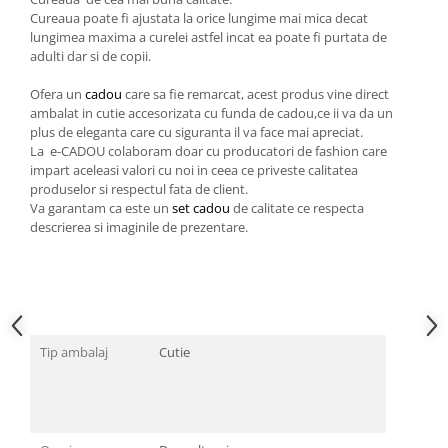
Cadouri pentru Doctori
Cureaua poate fi ajustata la orice lungime mai mica decat
Cadouri pentru Sfânta Maria
lungimea maxima a curelei astfel incat ea poate fi purtata de
adulti dar si de copii.
Martisoare
Ofera un
cadou
care sa fie remarcat, acest produs vine direct
ambalat in cutie accesorizata cu funda de cadou,ce ii va da un
plus de eleganta care cu siguranta il va face mai apreciat.
La e-CADOU colaboram doar cu producatori de fashion care
impart aceleasi valori cu noi in ceea ce priveste calitatea
produselor si respectul fata de client.
Va garantam ca este un
set cadou
de calitate ce respecta
descrierea si imaginile de prezentare.
Tip ambalaj
Cutie