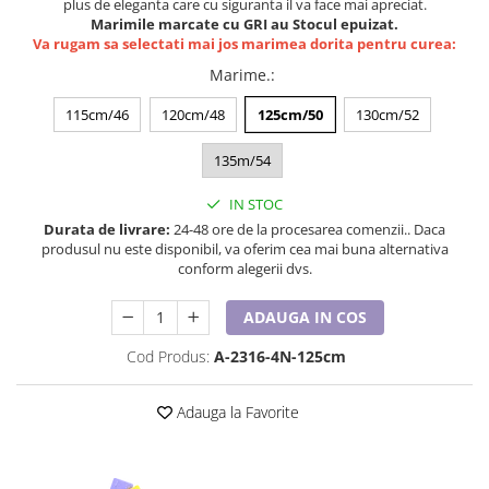
plus de eleganta care cu siguranta il va face mai apreciat.
Lenjerii de pat pentru copii
Marimile marcate cu GRI au Stocul epuizat.
Cadouri Cuplu
Va rugam sa selectati mai jos marimea dorita pentru curea:
Fashion
Marime.
:
Pijamale de CRACIUN
115cm/46
120cm/48
125cm/50
130cm/52
Pijamale de dama
Pijamale de barbati
135m/54
Halate si capoate
IN STOC
Pijamale
Durata de livrare:
24-48 ore de la procesarea comenzii.. Daca
WINTER Collection
produsul nu este disponibil, va oferim cea mai buna alternativa
conform alegerii dvs.
Halate si pijamale Family
Incaltaminte
ADAUGA IN COS
Seturi elegante femei
Cod Produs:
A-2316-4N-125cm
Umbrele
Pijamale de copii
Adauga la Favorite
Pijamale BIG SIZE femei
Cadouri ocazii speciale
Tricouri de craciun