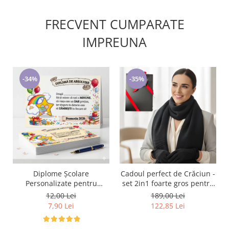
FRECVENT CUMPARATE
IMPREUNA
-34%
-35%
Diplome Școlare
Cadoul perfect de Crăciun -
Personalizate pentru
set 2in1 foarte gros pentru
Absolventi de scoala sau
femei 5709 negru
12,00 Lei
189,00 Lei
gradinita
7,90 Lei
122,85 Lei