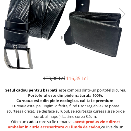
Etichete scolare
Cadouri barbati
Sepci personalizate
Seturi cadou barbati
Seturi cadou barbati portofel si curea
Bannere personalizate scoli si gradinite
Ceasuri pentru EL
Caserole personalizate sandwich
Cadouri craciun barbati
Saculeti personalizati
Cadouri personalizate barbati
Sticla de apa personalizata
Cadouri copii
Agende si caiete personalizate
Caciuli copii
Cadouri copii bebelusi 0+
179,00 Lei
116,35 Lei
Lenjerii de pat Disney
Cadouri copii 1 an
Setul cadou pentru barbati
este compus dintr-un portofel si curea.
Cadouri craciun copii
Portofelul este din piele naturala 100%.
Cureaua este din piele ecologica, calitate premium.
Colectia Disney
Cureaua este pe lungimi diferite, fiind usor reglabila ( se poate
Sticlă pentru apa Personalizată
scurteaza oricat, se desface surubul, se scurteaza cureaza si se pride
surubul inapoi). Latime curea 3.5cm.
Sepci personalizate
Ofera un
cadou
care sa fie remarcat,
acest produs vine direct
Seturi cadou pentru copii KID's Collection
ambalat in cutie accesorizata cu funda de cadou
,ce ii va da un