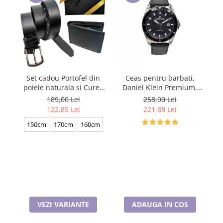
Cadouri pentru Doctori
Cadouri pentru Sfânta Maria
Martisoare
Set cadou Portofel din
Ceas pentru barbati,
S
poiele naturala si Curea
Daniel Klein Premium,
po
de barbati neagra, serie
DK.1.13709.2
de
189,00 Lei
258,00 Lei
mare battal, A702-
122,85 Lei
221,88 Lei
4.N_1379
150cm
170cm
160cm
VEZI VARIANTE
ADAUGA IN COS