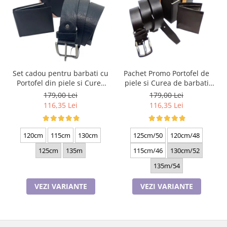
Set cadou pentru barbati cu
Pachet Promo Portofel de
Portofel din piele si Curea
piele si Curea de barbati
de barbati, negru 2210-4
neagra C130N-1881.4
179,00 Lei
179,00 Lei
116,35 Lei
116,35 Lei
120cm
115cm
130cm
125cm/50
120cm/48
125cm
135m
115cm/46
130cm/52
135m/54
VEZI VARIANTE
VEZI VARIANTE