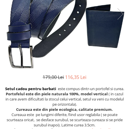
Etichete scolare
Cadouri barbati
Sepci personalizate
Seturi cadou barbati
Seturi cadou barbati portofel si curea
Bannere personalizate scoli si gradinite
Ceasuri pentru EL
Caserole personalizate sandwich
Cadouri craciun barbati
Saculeti personalizati
Cadouri personalizate barbati
Sticla de apa personalizata
Cadouri copii
Agende si caiete personalizate
Caciuli copii
Cadouri copii bebelusi 0+
179,00 Lei
116,35 Lei
Lenjerii de pat Disney
Cadouri copii 1 an
Setul cadou pentru barbati
este compus dintr-un portofel si curea.
Cadouri craciun copii
Portofelul este din piele naturala 100%, model vertical
( in cazul
in care avem dificultati la stocul celui vertical, setul va veni cu modelul
Colectia Disney
pe orizontala).
Sticlă pentru apa Personalizată
Cureaua este din piele ecologica, calitate premium.
Cureaua este pe lungimi diferite, fiind usor reglabila ( se poate
Sepci personalizate
scurteaza oricat, se desface surubul, se scurteaza cureaza si se pride
Seturi cadou pentru copii KID's Collection
surubul inapoi). Latime curea 3.5cm.