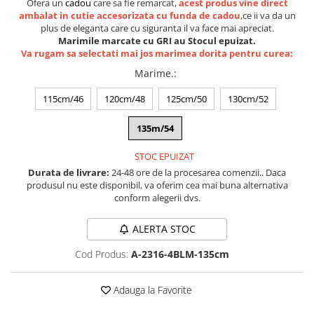
Ofera un
cadou
care sa fie remarcat,
acest produs vine direct
Lenjerii de pat pentru copii
ambalat in cutie accesorizata cu funda de cadou
,ce ii va da un
Cadouri Cuplu
plus de eleganta care cu siguranta il va face mai apreciat.
Marimile marcate cu GRI au Stocul epuizat.
Fashion
Va rugam sa selectati mai jos marimea dorita pentru curea:
Pijamale de CRACIUN
Marime.
:
Pijamale de dama
115cm/46
120cm/48
125cm/50
130cm/52
Pijamale de barbati
Halate si capoate
135m/54
Pijamale
WINTER Collection
STOC EPUIZAT
Durata de livrare:
24-48 ore de la procesarea comenzii.. Daca
Halate si pijamale Family
produsul nu este disponibil, va oferim cea mai buna alternativa
Incaltaminte
conform alegerii dvs.
Seturi elegante femei
ALERTA STOC
Umbrele
Pijamale de copii
Cod Produs:
A-2316-4BLM-135cm
Pijamale BIG SIZE femei
Cadouri ocazii speciale
Adauga la Favorite
Tricouri de craciun