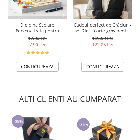
Diplome Școlare
Cadoul perfect de Crăciun -
Personalizate pentru
set 2in1 foarte gros pentru
Absolventi de scoala sau
femei 5709 negru
12,00 Lei
189,00 Lei
gradinita
7,90 Lei
122,85 Lei
CONFIGUREAZA
CONFIGUREAZA
ALTI CLIENTI AU CUMPARAT
-35%
-35%