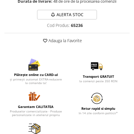
Durata de livrare:
48 de ore de la procesarea comenzii
Lenjerii de pat pentru copii
Cadouri Cuplu
ALERTA STOC
Fashion
Cod Produs:
65236
Pijamale de CRACIUN
Pijamale de dama
Adauga la Favorite
Pijamale de barbati
Halate si capoate
Pijamale
WINTER Collection
Halate si pijamale Family
Plătește online cu CARD-ul
Transport GRATUIT
și primești automat EXTRA-reducere
la comenzi peste 350 RON
Incaltaminte
la comanda ta!
Seturi elegante femei
Umbrele
Pijamale de copii
Garantam CALITATEA
Retur rapid si simplu
Produselor comercializate - Produse
Pijamale BIG SIZE femei
In 14 zile conform politicii*
personalizate in atelierul propriu
Cadouri ocazii speciale
Tricouri de craciun