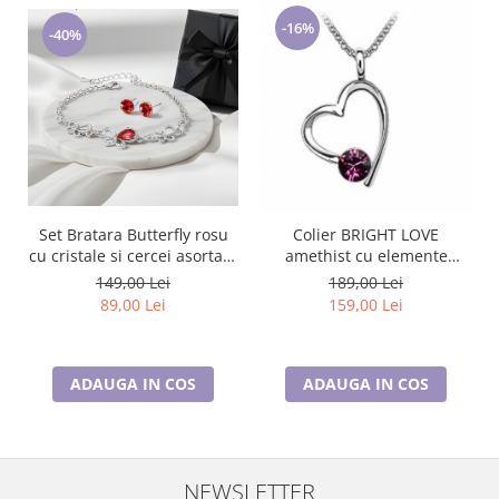
-16%
-40%
Set Bratara Butterfly rosu
Colier BRIGHT LOVE
cu cristale si cercei asortati,
amethist cu elemente
placate cu aur 18K
Swarovski, placat cu aur 18k
149,00 Lei
189,00 Lei
89,00 Lei
159,00 Lei
ADAUGA IN COS
ADAUGA IN COS
NEWSLETTER