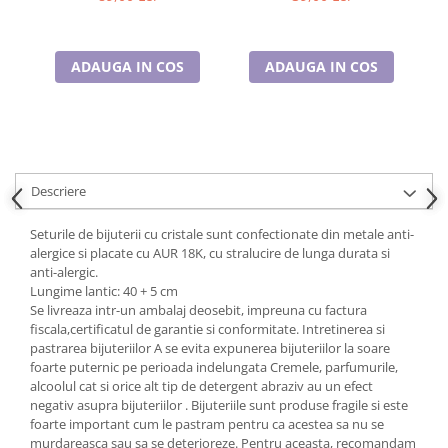
Cadouri pentru Doctori
Cadouri pentru Sfânta Maria
Martisoare
ADAUGA IN COS
ADAUGA IN COS
Descriere
Seturile de bijuterii cu cristale sunt confectionate din metale anti-
alergice si placate cu AUR 18K, cu stralucire de lunga durata si
anti-alergic.
Lungime lantic: 40 + 5 cm
Se livreaza intr-un ambalaj deosebit, impreuna cu factura
fiscala,certificatul de garantie si conformitate. Intretinerea si
pastrarea bijuteriilor A se evita expunerea bijuteriilor la soare
foarte puternic pe perioada indelungata Cremele, parfumurile,
alcoolul cat si orice alt tip de detergent abraziv au un efect
negativ asupra bijuteriilor . Bijuteriile sunt produse fragile si este
foarte important cum le pastram pentru ca acestea sa nu se
murdareasca sau sa se deterioreze. Pentru aceasta, recomandam