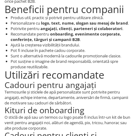
orice pachet B2B.
Cadouri pentru Doctori
Beneficii pentru companii
Cadouri pentru Sfânta Maria
Produs util, practic și potrivit pentru utilizare zilnică.
Martisoare
Personalizare cu
logo, text, nume, slogan sau mesaj de brand
.
Potrivite pentru
angajați, clienți, parteneri și colaboratori
.
Recomandate pentru
onboarding, evenimente corporate,
conferințe, târguri și campanii B2B
.
Ajută la creșterea vizibilității brandului.
Pot fi incluse în pachete cadou corporate.
Sunt o alternativă modernă la cadourile promoționale clasice.
Pot susține o imagine de brand responsabilă, orientată spre
produse reutilizabile.
Utilizări recomandate
Cadouri pentru angajați
Termosurile și sticlele de apă personalizate sunt potrivite pentru
angajați, echipe interne, departamente, aniversări de firmă, campanii
de motivare sau cadouri de sărbători.
Kituri de onboarding
O sticlă de apă sau un termos cu logo poate fi inclus într-un kit de bun
venit pentru angajații noi, alături de agendă, pix, tricou, hanorac sau
alte produse corporate.
Cadouri pentru clienți și