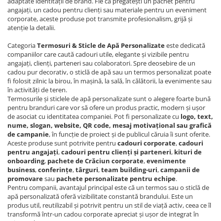
adaptate identității de brand. Fie că pregătești un pachet pentru
Tricouri de cuplu Valentine's Day
angajați, un cadou pentru clienți sau materiale pentru un eveniment
corporate, aceste produse pot transmite profesionalism, grijă și
Valentine's Day
atenție la detalii.
Cadouri pentru Bunici
Cadouri pentru Nasi si Fini
Categoria
Termosuri & Sticle de Apă Personalizate
este dedicată
companiilor care caută cadouri utile, elegante și vizibile pentru
Cadouri Craciun
angajați, clienți, parteneri sau colaboratori. Spre deosebire de un
Cadouri pentru Mama
cadou pur decorativ, o sticlă de apă sau un termos personalizat poate
fi folosit zilnic la birou, în mașină, la sală, în călătorii, la evenimente sau
Cadouri pentru profesori sau absolventi
în activități de teren.
Cadouri Back to school
Termosurile și sticlele de apă personalizate sunt o alegere foarte bună
pentru branduri care vor să ofere un produs practic, modern și ușor
Cadouri de Paște
de asociat cu identitatea companiei. Pot fi personalizate cu
logo, text,
Cadouri Traditionale Romanesti
nume, slogan, website, QR code, mesaj motivațional sau grafică
de campanie
, în funcție de proiect și de publicul căruia îi sunt oferite.
8 Martie
Aceste produse sunt potrivite pentru
cadouri corporate
,
cadouri
Cadouri pentru CUPLU El & Ea
pentru angajați
,
cadouri pentru clienți și parteneri
,
kituri de
Cadouri Iubitori de animale
onboarding
,
pachete de Crăciun corporate
,
evenimente
business
,
conferințe
,
târguri
,
team building-uri
,
campanii de
Cadouri GRAVIDE
promovare
sau
pachete personalizate pentru echipe
.
Cadouri pentru sportivi
Pentru companii, avantajul principal este că un termos sau o sticlă de
apă personalizată oferă vizibilitate constantă brandului. Este un
Cadouri Pensionare
produs util, reutilizabil și potrivit pentru un stil de viață activ, ceea ce îl
Cadouri Colegi, sefi sau angajati
transformă într-un cadou corporate apreciat și ușor de integrat în