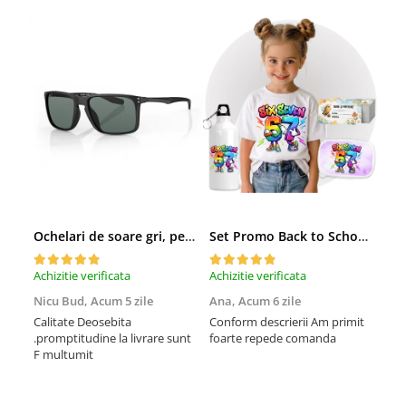
Ochelari de soare gri, pentru barbati, Daniel Klein Sunglasses, DK3250-2
Set Promo Back to School Six Seven 67 – Tricou + Cutie + Bidon Personalizat pentru copilul tău
Achizitie verificata
Achizitie verificata
Achi
Nicu Bud,
Acum 5 zile
Ana,
Acum 6 zile
Tod
sa
Calitate Deosebita
Conform descrierii Am primit
.promptitudine la livrare sunt
foarte repede comanda
Rec
F multumit
la m
fix
mul