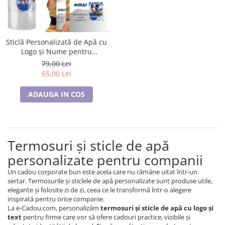
Lenjerii de pat pentru copii
Cadouri Cuplu
Fashion
Sticlă Personalizată de Apă cu
Pijamale de CRACIUN
Logo și Nume pentru
Pijamale de dama
Companii
79,00 Lei
Pijamale de barbati
65,00 Lei
Halate si capoate
ADAUGA IN COS
Pijamale
WINTER Collection
Halate si pijamale Family
Incaltaminte
Termosuri și sticle de apă
Seturi elegante femei
personalizate pentru companii
Umbrele
Un cadou corporate bun este acela care nu rămâne uitat într-un
Pijamale de copii
sertar. Termosurile și sticlele de apă personalizate sunt produse utile,
elegante și folosite zi de zi, ceea ce le transformă într-o alegere
Pijamale BIG SIZE femei
inspirată pentru orice companie.
Cadouri ocazii speciale
La e-Cadou.com, personalizăm
termosuri și sticle de apă cu logo și
text
pentru firme care vor să ofere cadouri practice, vizibile și
Tricouri de craciun