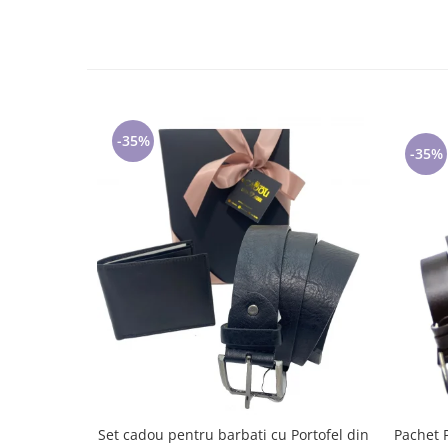
Cadouri pentru Doctori
Cadouri pentru Sfânta Maria
Martisoare
-35%
-35%
Set cadou pentru barbati cu Portofel din
Pachet 