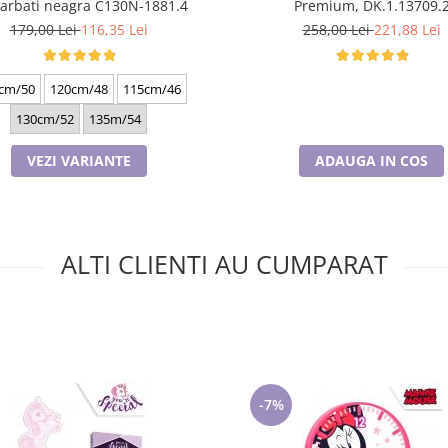
arbati neagra C130N-1881.4
Premium, DK.1.13709.
179,00 Lei
116,35 Lei
258,00 Lei
221,88 Lei
cm/50
120cm/48
115cm/46
130cm/52
135m/54
VEZI VARIANTE
ADAUGA IN COS
ALTI CLIENTI AU CUMPARAT
-7%