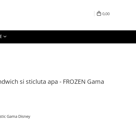
0,00
E
dwich si sticluta apa - FROZEN Gama
astic Gama Disney