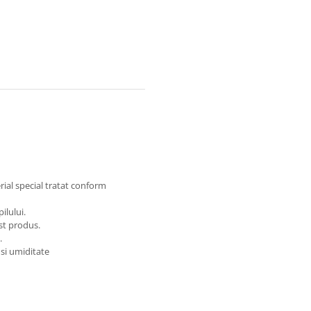
rial special tratat conform
ilului.
st produs.
.
 si umiditate