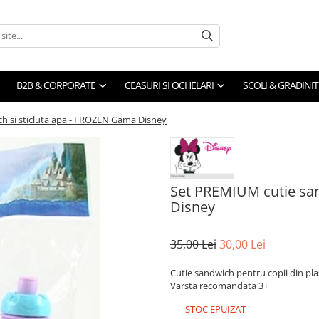
B2B & CORPORATE
CEASURI SI OCHELARI
SCOLI & GRADINIT
h si sticluta apa - FROZEN Gama Disney
Set PREMIUM cutie san
Disney
35,00 Lei
30,00 Lei
Cutie sandwich pentru copii din pl
Varsta recomandata 3+
STOC EPUIZAT