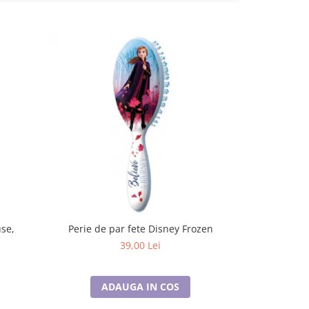
-25%
Perie de par fete Disney Frozen
Accesorii 
39,00 Lei
12
ADAUGA IN COS
A