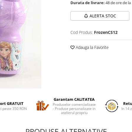
Durata de livrare:
48 de ore de la
ALERTA STOC
Cod Produs:
FrozenCS12
Adauga la Favorite
Garantam CALITATEA
ort GRATUIT
Retu
Produselor comercializate
i peste 350 RON
- Produse personalizate in
In 14 z
atelierul propriu
PRODUSE ALTERNATIVE