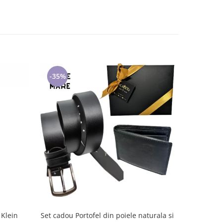
-35%
-35%
 Klein
Set cadou Portofel din poiele naturala si
Set cadou P