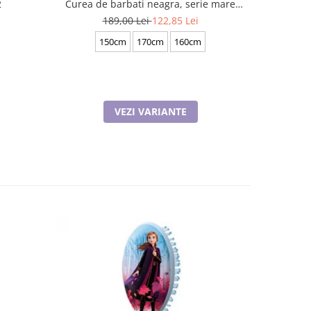
2
Curea de barbati neagra, serie mare
Curea de
battal, A702-4.N_1379
b
189,00 Lei
122,85 Lei
1
150cm
170cm
160cm
1
VEZI VARIANTE