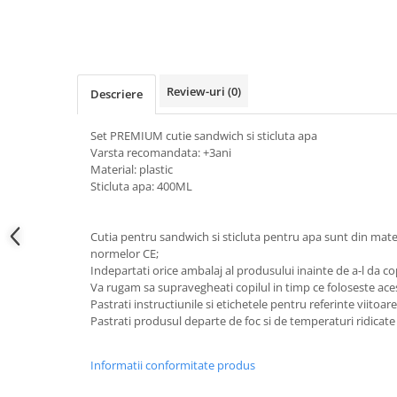
Tricouri de cuplu Valentine's Day
Valentine's Day
Cadouri pentru Bunici
Cadouri pentru Nasi si Fini
Review-uri
(0)
Descriere
Cadouri Craciun
Cadouri pentru Mama
Set PREMIUM cutie sandwich si sticluta apa
Cadouri pentru profesori sau absolventi
Varsta recomandata: +3ani
Material: plastic
Cadouri Back to school
Sticluta apa: 400ML
Cadouri de Paște
Cadouri Traditionale Romanesti
Cutia pentru sandwich si sticluta pentru apa sunt din mate
8 Martie
normelor CE;
Cadouri pentru CUPLU El & Ea
Indepartati orice ambalaj al produsului inainte de a-l da cop
Va rugam sa supravegheati copilul in timp ce foloseste ace
Cadouri Iubitori de animale
Pastrati instructiunile si etichetele pentru referinte viitoare
Cadouri GRAVIDE
Pastrati produsul departe de foc si de temperaturi ridicate
Cadouri pentru sportivi
Cadouri Pensionare
Informatii conformitate produs
Cadouri Colegi, sefi sau angajati