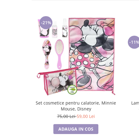
Lenjerii de pat pentru copii
Cadouri Cuplu
Fashion
-21%
Pijamale de CRACIUN
Pijamale de dama
-11
Pijamale de barbati
Halate si capoate
Pijamale
WINTER Collection
Halate si pijamale Family
Incaltaminte
Seturi elegante femei
Umbrele
Set cosmetice pentru calatorie, Minnie
Lam
Mouse, Disney
Pijamale de copii
75,00 Lei
59,00 Lei
Pijamale BIG SIZE femei
Cadouri ocazii speciale
ADAUGA IN COS
Tricouri de craciun