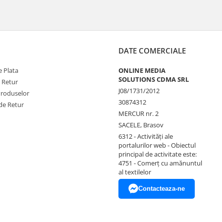
DATE COMERCIALE
 Plata
ONLINE MEDIA
SOLUTIONS CDMA SRL
e Retur
J08/1731/2012
Produselor
30874312
de Retur
MERCUR nr. 2
SACELE, Brasov
6312 - Activităţi ale
portalurilor web - Obiectul
principal de activitate este:
4751 - Comerţ cu amănuntul
al textilelor
Contacteaza-ne