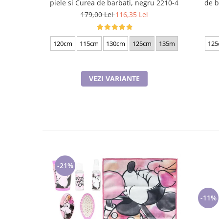
piele si Curea de barbati, negru 2210-4
de b
179,00 Lei
116,35 Lei
120cm
115cm
130cm
125cm
135m
125
VEZI VARIANTE
-21%
-11%