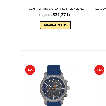
CEAS PENTRU BARBATI, DANIEL KLEIN
CEAS DA
EXCLUSIVE, DK.1.13748.5
331,27 Lei
385,20 Lei
ADAUGA IN COS
-14%
-14%