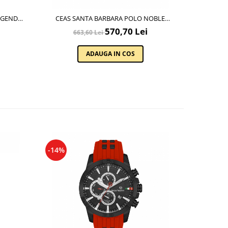
EGEND
CEAS SANTA BARBARA POLO NOBLE
SMARTWATC
SB.8.10009.5
570,70 Lei
663,60 Lei
4
ADAUGA IN COS
-14%
-14%