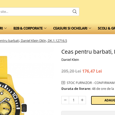
RI
B2B & CORPORATE
CEASURI SI OCHELARI
SCOLI & G
ntru barbati, Daniel Klein Dkln, DK.1.12716.5
Ceas pentru barbati, 
Daniel Klein
205,20 Lei
176,47 Lei
STOC FURNIZOR - CONFIRMAM 
Durata de livrare:
48 de ore de la
ADAUG