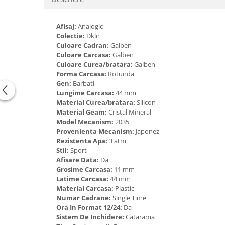
Tricouri de cuplu Valentine's Day
Valentine's Day
Afisaj:
Analogic
Cadouri pentru Bunici
Colectie:
Dkln
Culoare Cadran:
Galben
Cadouri pentru Nasi si Fini
Culoare Carcasa:
Galben
Cadouri Craciun
Culoare Curea/bratara:
Galben
Cadouri pentru Mama
Forma Carcasa:
Rotunda
Gen:
Barbati
Cadouri pentru profesori sau absolventi
Lungime Carcasa:
44 mm
Cadouri Back to school
Material Curea/bratara:
Silicon
Cadouri de Paște
Material Geam:
Cristal Mineral
Model Mecanism:
2035
Cadouri Traditionale Romanesti
Provenienta Mecanism:
Japonez
8 Martie
Rezistenta Apa:
3 atm
Stil:
Sport
Cadouri pentru CUPLU El & Ea
Afisare Data:
Da
Cadouri Iubitori de animale
Grosime Carcasa:
11 mm
Cadouri GRAVIDE
Latime Carcasa:
44 mm
Material Carcasa:
Plastic
Cadouri pentru sportivi
Numar Cadrane:
Single Time
Cadouri Pensionare
Ora In Format 12/24:
Da
Cadouri Colegi, sefi sau angajati
Sistem De Inchidere:
Catarama