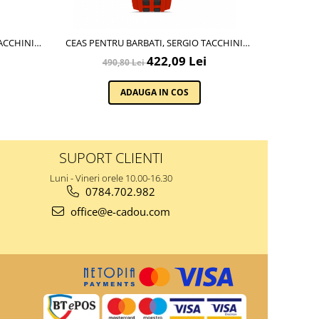
ACCHINI
CEAS PENTRU BARBATI, SERGIO TACCHINI
CEAS PENT
1
ARCHIVIO, ST.1.10226.2
A
422,09 Lei
490,80 Lei
3
ADAUGA IN COS
SUPORT CLIENTI
Luni - Vineri orele 10.00-16.30
0784.702.982
office@e-cadou.com