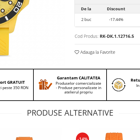
De la
Discount
2
buc
-17.44%
Cod Produs:
RK-DK.1.12716.5
Adauga la Favorite
Garantam CALITATEA
Retu
ort GRATUIT
Produselor comercializate
In
i peste 350 RON
- Produse personalizate in
atelierul propriu
PRODUSE ALTERNATIVE
-14%