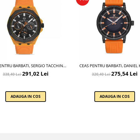
ENTRU BARBATI, SERGIO TACCHINI
CEAS PENTRU BARBATI, DANIEL 
STREAMLINE, ST.1.10196.6
SOLAR, DK.1.13198.5
291,02 Lei
275,54 Lei
338,40 Lei
320,40 Lei
ADAUGA IN COS
ADAUGA IN COS