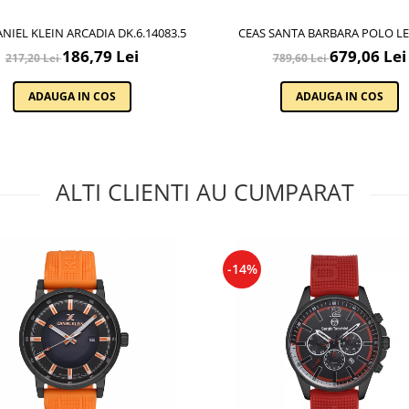
NIEL KLEIN ARCADIA DK.6.14083.5
CEAS SANTA BARBARA POLO L
SB.1.10646.4
186,79 Lei
679,06 Lei
217,20 Lei
789,60 Lei
ADAUGA IN COS
ADAUGA IN COS
ALTI CLIENTI AU CUMPARAT
-14%