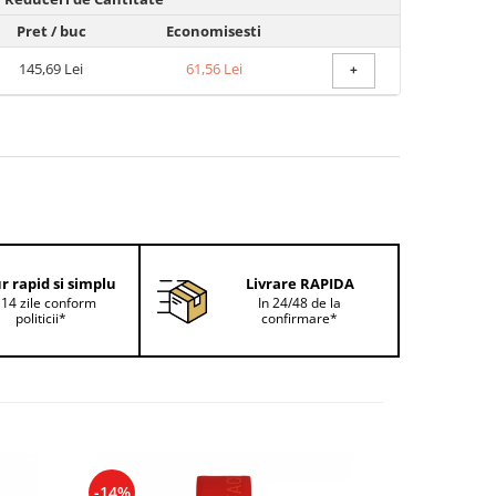
Pret
/ buc
Economisesti
145,69 Lei
61,56 Lei
+
r rapid si simplu
Livrare RAPIDA
 14 zile conform
In 24/48 de la
politicii*
confirmare*
-14%