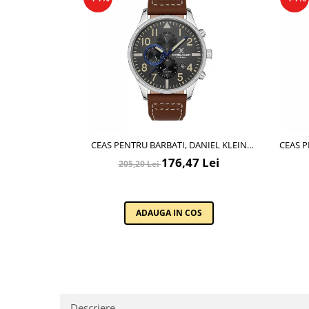
Lenjerii de pat pentru copii
Cadouri Cuplu
Fashion
Pijamale de CRACIUN
Pijamale de dama
Pijamale de barbati
Halate si capoate
Pijamale
CEAS PENTRU BARBATI, DANIEL KLEIN
CEAS P
WINTER Collection
EXCLUSIVE, DK.1.13389.2
176,47 Lei
205,20 Lei
Halate si pijamale Family
Incaltaminte
Seturi elegante femei
ADAUGA IN COS
Umbrele
Pijamale de copii
Pijamale BIG SIZE femei
Cadouri ocazii speciale
Tricouri de craciun
Descriere