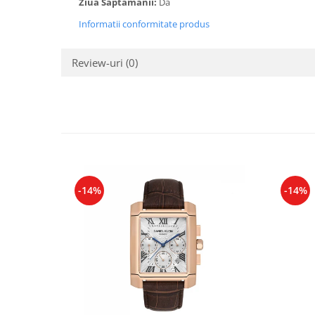
Ziua Saptamanii:
Da
Cadouri pentru Doctori
Cadouri pentru Sfânta Maria
Informatii conformitate produs
Martisoare
Review-uri
(0)
-14%
-14%