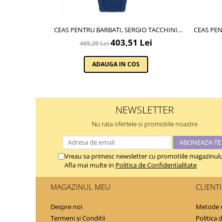
CEAS PENTRU BARBATI, SERGIO TACCHINI
CEAS PEN
ARCHIVIO, ST.1.10186.4
403,51 Lei
469,20 Lei
ADAUGA IN COS
NEWSLETTER
Nu rata ofertele si promotiile noastre
Vreau sa primesc newsletter cu promotiile magazinulu
Afla mai multe in
Politica de Confidentialitate
MAGAZINUL MEU
CLIENTI
Despre noi
Metode d
Termeni si Conditii
Politica 