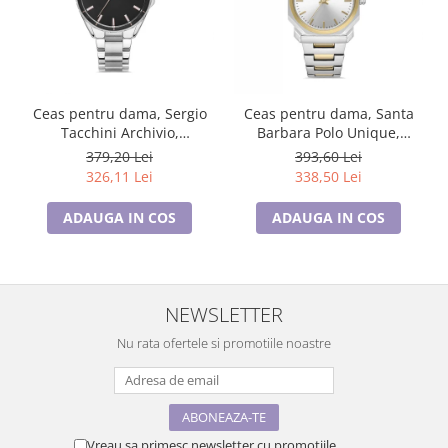
Ceas pentru dama, Sergio
Ceas pentru dama, Santa
Tacchini Archivio,
Barbara Polo Unique,
ST.1.10365.1
SB.1.10256.5
379,20 Lei
393,60 Lei
326,11 Lei
338,50 Lei
ADAUGA IN COS
ADAUGA IN COS
NEWSLETTER
Nu rata ofertele si promotiile noastre
Vreau sa primesc newsletter cu promotiile