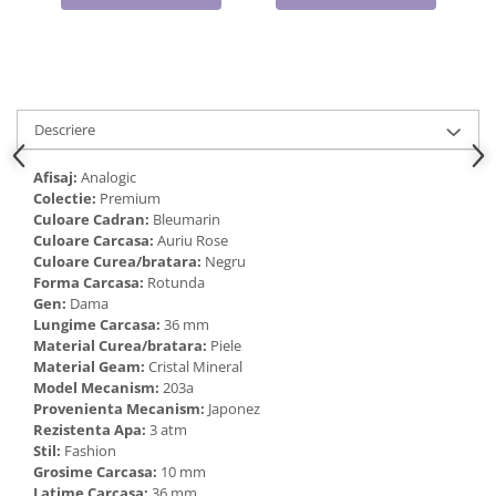
Cadouri pentru Doctori
Cadouri pentru Sfânta Maria
Martisoare
Descriere
Afisaj:
Analogic
Colectie:
Premium
Culoare Cadran:
Bleumarin
Culoare Carcasa:
Auriu Rose
Culoare Curea/bratara:
Negru
Forma Carcasa:
Rotunda
Gen:
Dama
Lungime Carcasa:
36 mm
Material Curea/bratara:
Piele
Material Geam:
Cristal Mineral
Model Mecanism:
203a
Provenienta Mecanism:
Japonez
Rezistenta Apa:
3 atm
Stil:
Fashion
Grosime Carcasa:
10 mm
Latime Carcasa:
36 mm