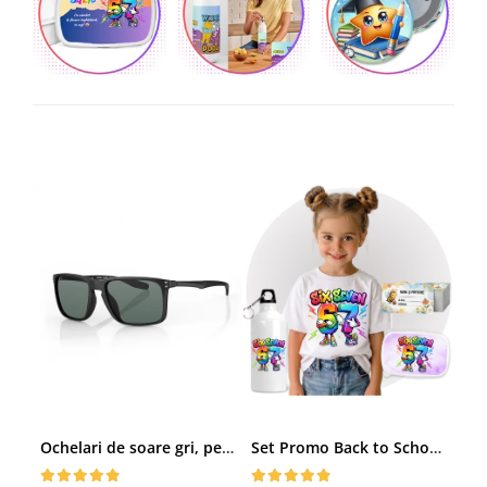
Ochelari de soare gri, pentru barbati, Daniel Klein Sunglasses, DK3250-2
Set Promo Back to School Six Seven 67 – Tricou + Cutie + Bidon Personalizat pentru copilul tău