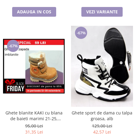
ADAUGA IN COS
VEZI VARIANTE
-67%
-67%
Ghete blanite KAKI cu blana
Ghete sport de dama cu talpa
de baieti marimi 21-25,
groasa, alb
inchidere cu scai si fermoar
95,00 Lei
129,00 Lei
31,35 Lei
42,57 Lei