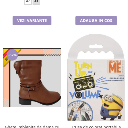
37
38
VEZI VARIANTE
ADAUGA IN COS
-67%
Ghete imblanite de dama cu
Trusa de colorat portabila