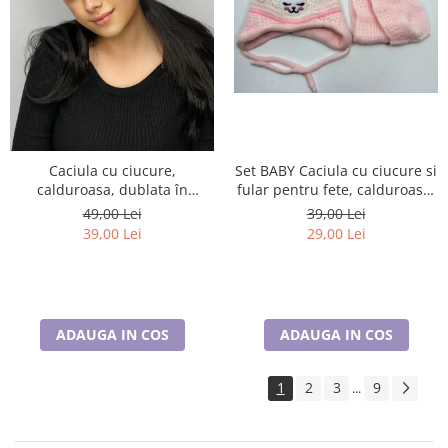
Set BABY Caciula cu ciucure si
Caciula cu ciucure,
fular pentru fete, calduroase,
calduroasa, dublata în
caciula dublata în interior,
interior, acoperă urechile și
39,00 Lei
49,00 Lei
acoperă urechile și fruntea
fruntea
29,00 Lei
39,00 Lei
ADAUGA IN COS
ADAUGA IN COS
1
2
3
9
...