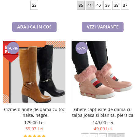
23
36
41
40
39
38
37
ADAUGA IN COS
VEZI VARIANTE
-67%
-67%
Cizme blanite de dama cu toc
Ghete captusite de dama cu
inalte, negre
talpa joasa si blanita, piersica
179,00 Lei
149,00 Lei
59,07 Lei
49,00 Lei