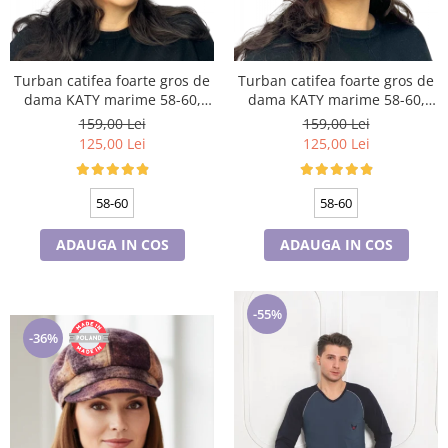
Turban catifea foarte gros de
Turban catifea foarte gros de
dama KATY marime 58-60,
dama KATY marime 58-60,
captuseala polar, culoare gri
captuseala polar, culoare
159,00 Lei
159,00 Lei
deschis
bleomarin
125,00 Lei
125,00 Lei
58-60
58-60
ADAUGA IN COS
ADAUGA IN COS
-55%
-36%