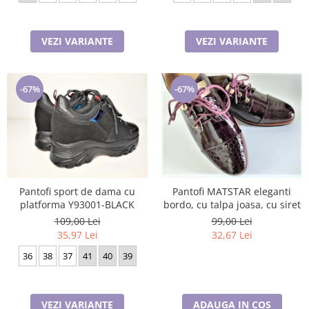
VEZI VARIANTE
VEZI VARIANTE
-67%
-67%
Pantofi MATSTAR eleganti
Pantofi sport de dama cu
bordo, cu talpa joasa, cu siret
platforma Y93001-BLACK
99,00 Lei
109,00 Lei
32,67 Lei
35,97 Lei
36
38
37
41
40
39
ADAUGA IN COS
VEZI VARIANTE