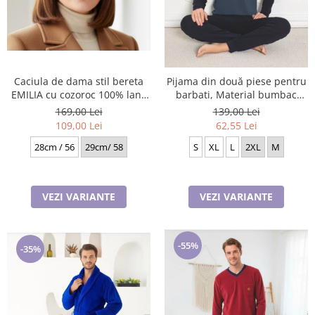
Caciula de dama stil bereta
Pijama din două piese pentru
EMILIA cu cozoroc 100% lana
barbati, Material bumbac
TTO22.01.T02 Rabionek
Lycra Baki906
169,00 Lei
139,00 Lei
Polonia
109,00 Lei
62,55 Lei
28cm / 56
29cm/ 58
S
XL
L
2XL
M
VEZI VARIANTE
VEZI VARIANTE
-55%
-35%