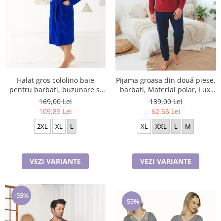
Halat gros cololino baie
Pijama groasa din două piese,
pentru barbati, buzunare si
barbati, Material polar, Lux,
cordon in talie, albastru
BakI90 100%micro
169,00 Lei
139,00 Lei
109,85 Lei
62,55 Lei
2XL
XL
L
XL
XXL
L
M
VEZI VARIANTE
VEZI VARIANTE
-55%
-55%