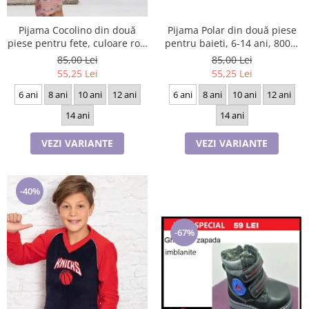
Pijama Cocolino din două
Pijama Polar din două piese
piese pentru fete, culoare roz,
pentru baieti, 6-14 ani, 8003,
6-14 ani, 9049
culoare bleomarin si visiniu
85,00 Lei
85,00 Lei
55,25 Lei
55,25 Lei
6 ani
8 ani
10 ani
12 ani
6 ani
8 ani
10 ani
12 ani
14 ani
14 ani
VEZI VARIANTE
VEZI VARIANTE
-40%
-67%