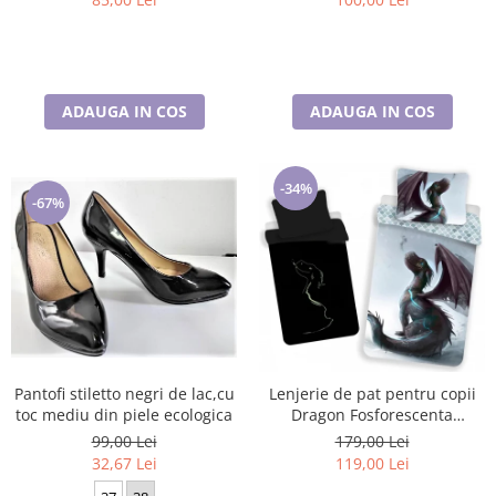
ADAUGA IN COS
ADAUGA IN COS
-34%
-67%
Pantofi stiletto negri de lac,cu
Lenjerie de pat pentru copii
toc mediu din piele ecologica
Dragon Fosforescenta
140×200cm, 70×90 cm
99,00 Lei
179,00 Lei
32,67 Lei
119,00 Lei