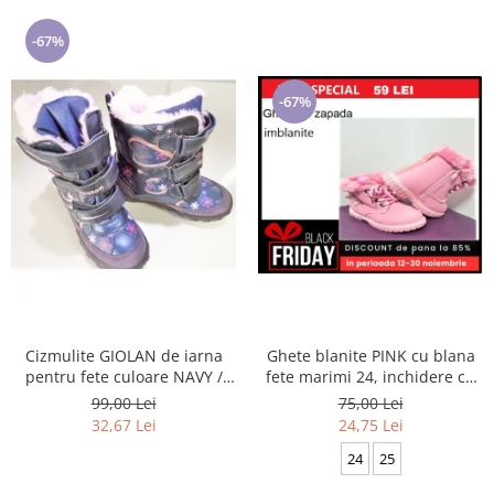
-67%
-67%
Cizmulite GIOLAN de iarna
Ghete blanite PINK cu blana
pentru fete culoare NAVY /
fete marimi 24, inchidere cu
PINK marimi 25-29
scai si fermoar
99,00 Lei
75,00 Lei
32,67 Lei
24,75 Lei
24
25