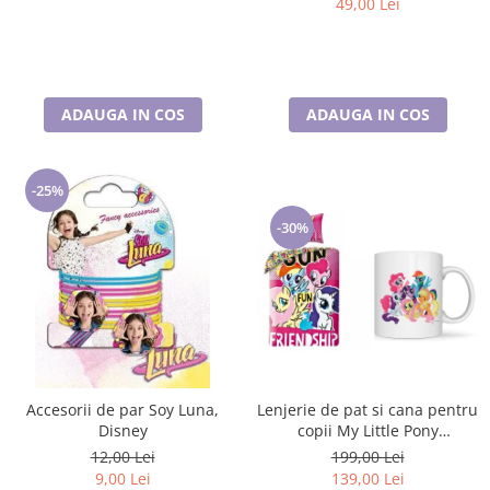
49,00 Lei
ADAUGA IN COS
ADAUGA IN COS
-25%
-30%
Accesorii de par Soy Luna,
Lenjerie de pat si cana pentru
Disney
copii My Little Pony
Friendship 140×200 cm, 70×90
12,00 Lei
199,00 Lei
cm, Disney, 100% bumbac
9,00 Lei
139,00 Lei