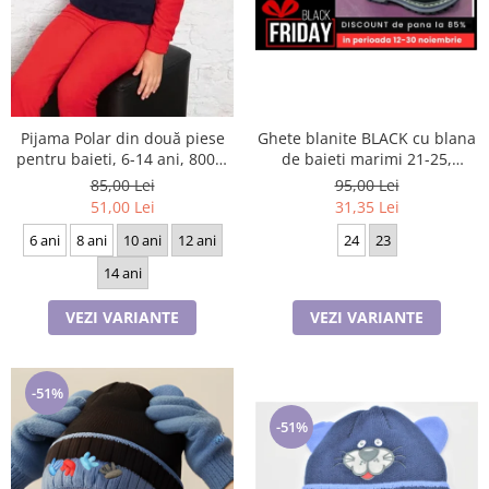
Ghete blanite BLACK cu blana
Pijama Polar din două piese
de baieti marimi 21-25,
pentru baieti, 6-14 ani, 8007,
inchidere cu scai si fermoar
culoare bleomarin si rosu
95,00 Lei
85,00 Lei
31,35 Lei
51,00 Lei
24
23
6 ani
8 ani
10 ani
12 ani
14 ani
VEZI VARIANTE
VEZI VARIANTE
-51%
-51%