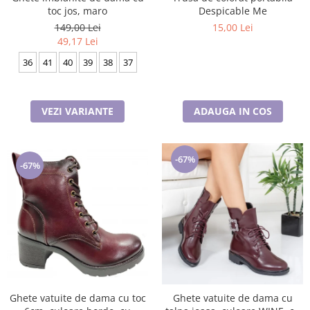
toc jos, maro
Despicable Me
149,00 Lei
15,00 Lei
49,17 Lei
36
41
40
39
38
37
VEZI VARIANTE
ADAUGA IN COS
-67%
-67%
Ghete vatuite de dama cu toc
Ghete vatuite de dama cu