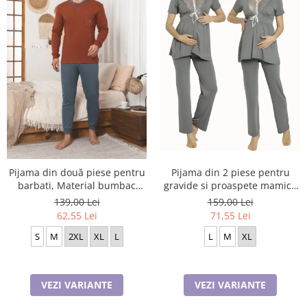
Pijama din două piese pentru
Pijama din 2 piese pentru
barbati, Material bumbac
gravide si proaspete mamici,
Berf2005
Material Bumbac, Lux,
139,00 Lei
159,00 Lei
JEN50331
62,55 Lei
71,55 Lei
S
M
2XL
XL
L
L
M
XL
VEZI VARIANTE
VEZI VARIANTE