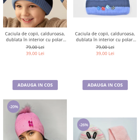
Caciula de copii, calduroasa,
Caciula de copii, calduroasa,
dublata în interior cu polar,
dublata în interior cu polar,
care acoperă urechile și
care acoperă urechile și
79,00 Lei
79,00 Lei
fruntea
fruntea
39,00 Lei
39,00 Lei
ADAUGA IN COS
ADAUGA IN COS
-20%
-26%