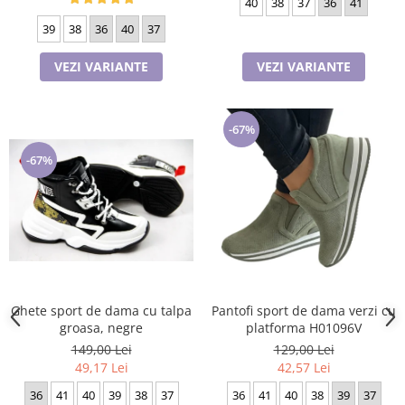
40
38
37
36
41
39
38
36
40
37
VEZI VARIANTE
VEZI VARIANTE
-67%
-67%
Ghete sport de dama cu talpa
Pantofi sport de dama verzi cu
groasa, negre
platforma H01096V
149,00 Lei
129,00 Lei
49,17 Lei
42,57 Lei
36
41
40
39
38
37
36
41
40
38
39
37