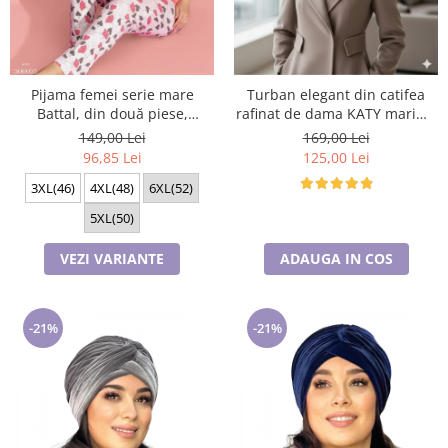
Cadouri pentru Doctori
Cadouri pentru Sfânta Maria
Martisoare
Pijama femei serie mare
Turban elegant din catifea
Battal, din două piese,
rafinat de dama KATY marime
bumbac , Lux PIJ300025
universala, captuseala polar,
149,00 Lei
169,00 Lei
culoare maro Sequoia
96,85 Lei
125,00 Lei
3XL(46)
4XL(48)
6XL(52)
5XL(50)
VEZI VARIANTE
ADAUGA IN COS
-21%
-21%