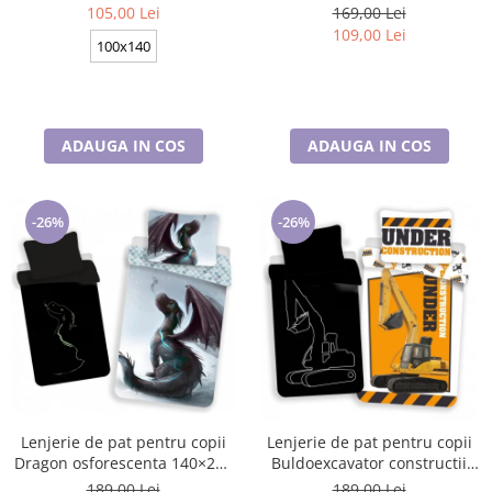
cm BRM006430
70×90 cm, Disney, 100%
105,00 Lei
169,00 Lei
bumbac
109,00 Lei
100x140
ADAUGA IN COS
ADAUGA IN COS
-26%
-26%
Lenjerie de pat pentru copii
Lenjerie de pat pentru copii
Dragon osforescenta 140×200
Buldoexcavator constructii
cm, 70×90 cm, Disney, 100%
140×200 cm, 70×90 cm,
189,00 Lei
189,00 Lei