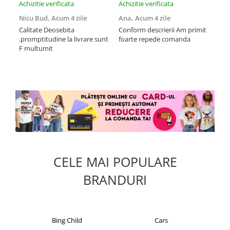
Achizitie verificata
Achizitie verificata
Achi
Nicu Bud,
Acum 4 zile
Ana,
Acum 4 zile
Tod
sa
Calitate Deosebita
Conform descrierii Am primit
.promptitudine la livrare sunt
foarte repede comanda
Rec
F multumit
la m
fix
mul
CELE MAI POPULARE
BRANDURI
Cars
Christian Laurent