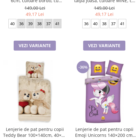
6cm, culoare bordo, cu
talpa joasa, culoare WINE, cu
fermoar si snur
catarama pe lateral
149,00 Lei
149,00 Lei
49,17 Lei
49,17 Lei
40
36
39
38
37
41
36
40
38
37
41
VEZI VARIANTE
VEZI VARIANTE
-36%
Lenjerie de pat pentru copii
Lenjerie de pat pentru copii
Teddy Bear 100×140cm, 40×45
Emoji Unicorns 140×200 cm,