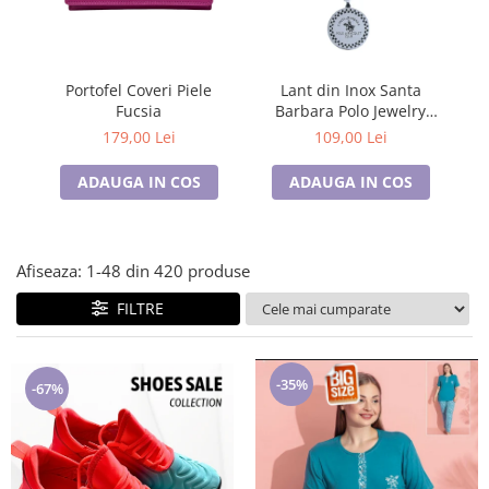
Lenjerii de pat pentru copii
Cadouri Cuplu
Fashion
Portofel Coveri Piele
Lant din Inox Santa
Pijamale de CRACIUN
Fucsia
Barbara Polo Jewelry
Pijamale de dama
Barbati SBJ.15.20005-3
B
179,00 Lei
109,00 Lei
Pijamale de barbati
ADAUGA IN COS
ADAUGA IN COS
Halate si capoate
Pijamale
WINTER Collection
Afiseaza:
1-
48
din
420
produse
Halate si pijamale Family
Incaltaminte
FILTRE
Seturi elegante femei
Umbrele
-35%
Pijamale de copii
-67%
Pijamale BIG SIZE femei
Cadouri ocazii speciale
Tricouri de craciun