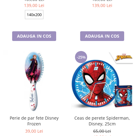
bumbac
Disney, 100% bumbac
139,00 Lei
139,00 Lei
140x200
ADAUGA IN COS
ADAUGA IN COS
-25%
Perie de par fete Disney
Ceas de perete Spiderman,
Frozen
Disney, 25cm
39,00 Lei
65,00 Lei