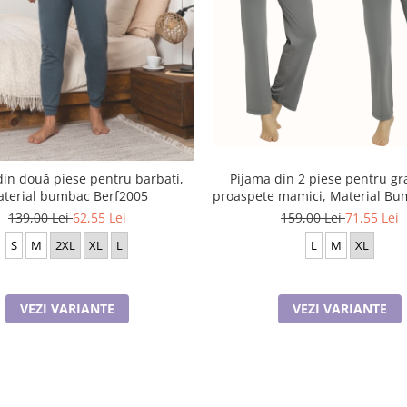
din două piese pentru barbati,
Pijama din 2 piese pentru gra
terial bumbac Berf2005
proaspete mamici, Material Bu
JEN50331
139,00 Lei
62,55 Lei
159,00 Lei
71,55 Lei
S
M
2XL
XL
L
L
M
XL
VEZI VARIANTE
VEZI VARIANTE