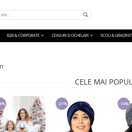
B2B & CORPORATE
CEASURI SI OCHELARI
SCOLI & GRADINIT
on
CELE MAI POPU
8%
-21%
-14%