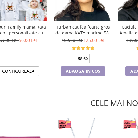
ouri Family mama, tata
Turban catifea foarte gros
Caciula
copii personalizate cu
de dama KATY marime 58-
Amalia d
ematica de Craciun,
60, captuseala polar,
universa
69,00 Lei
50,00 Lei
159,00 Lei
125,00 Lei
139,0
raciun Fericit 12248
culoare bleomarin
pola
58-60
CONFIGUREAZA
ADAUGA IN COS
AD
CELE MAI NO