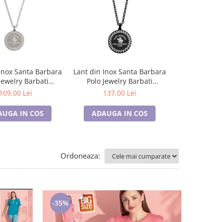
Inox Santa Barbara
Lant din Inox Santa Barbara
Lant argintiu
Jewelry Barbati
Polo Jewelry Barbati
pentru barb
J.15.20005-1
SBJ.15.20005-4
inoxidabil, 
109,00 Lei
137,00 Lei
70,0
AUGA IN COS
ADAUGA IN COS
ADAUGA
Ordoneaza:
-35%