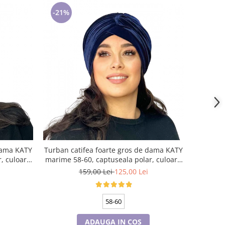
-21%
 dama KATY
Turban catifea foarte gros de dama KATY
, culoare
marime 58-60, captuseala polar, culoare
bleomarin
159,00 Lei
125,00 Lei
58-60
ADAUGA IN COS