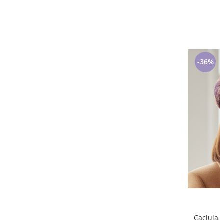
23
(1)
5XL
(1)
S(36)
(1)
35-38
(1)
30-34
(1)
-36%
S/M marime universala
(1)
6-8 ani
(1)
31-34 Roz/Mov/Alb
(1)
6-12 luni
(1)
110cm/44
(1)
L - maneca scurta
(1)
145cm/58
(1)
Caciula