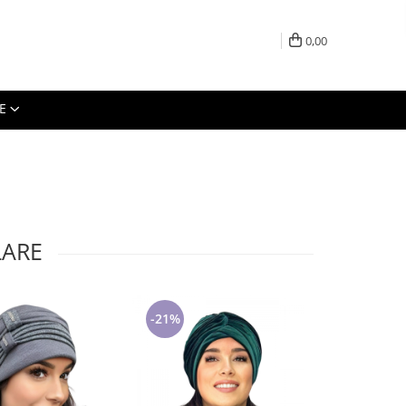
0,00
E
LARE
-21%
-27%