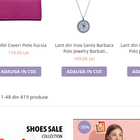
ofel Coveri Piele Fucsia
Lant din Inox Santa Barbara
Lant din 
Polo Jewelry Barbati
Polo 
179,00 Lei
SBJ.15.20005-3
SB
109,00 Lei
ADAUGA IN COS
ADAUGA IN COS
AD
1-
48
din
419
produse
-35%