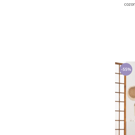
cozoroc 
-55%