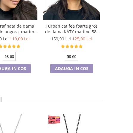
 rafinata de dama
Turban catifea foarte gros
Tricouri Fam
in angora, marime
de dama KATY marime 58-
si copii p
la, captuseala din
60, captuseala polar,
PENTRU MOT 
0 Lei
119,00 Lei
159,00 Lei
125,00 Lei
75,00 Le
r, culoare gri
culoare verde emerald
Minni
58-60
58-60
AUGA IN COS
ADAUGA IN COS
CONFI
I