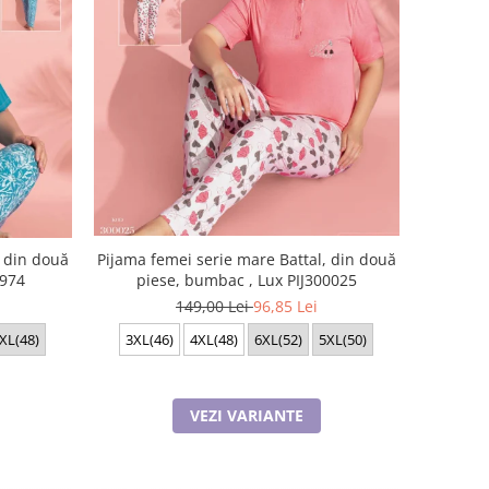
, din două
Pijama femei serie mare Battal, din două
2974
piese, bumbac , Lux PIJ300025
149,00 Lei
96,85 Lei
XL(48)
3XL(46)
4XL(48)
6XL(52)
5XL(50)
VEZI VARIANTE