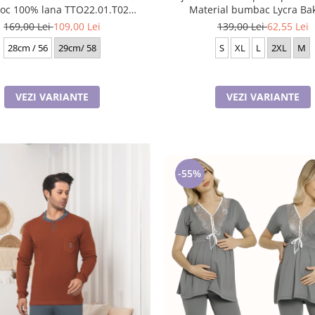
100% lana TTO22.01.T02
Material bumbac Lycra Ba
Rabionek Polonia
169,00 Lei
109,00 Lei
139,00 Lei
62,55 Lei
28cm / 56
29cm/ 58
S
XL
L
2XL
M
VEZI VARIANTE
VEZI VARIANTE
-55%