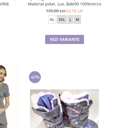
ki906
Material polar, Lux, BakI90 100%micro
139,00 Lei
62,55 Lei
XL
XXL
L
M
VEZI VARIANTE
-67%