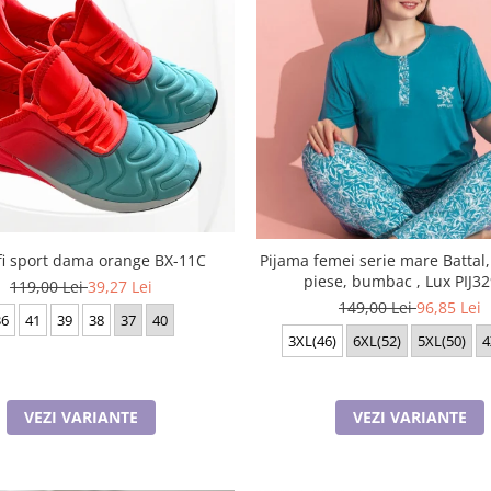
fi sport dama orange BX-11C
Pijama femei serie mare Battal
piese, bumbac , Lux PIJ3
119,00 Lei
39,27 Lei
149,00 Lei
96,85 Lei
36
41
39
38
37
40
3XL(46)
6XL(52)
5XL(50)
4
VEZI VARIANTE
VEZI VARIANTE