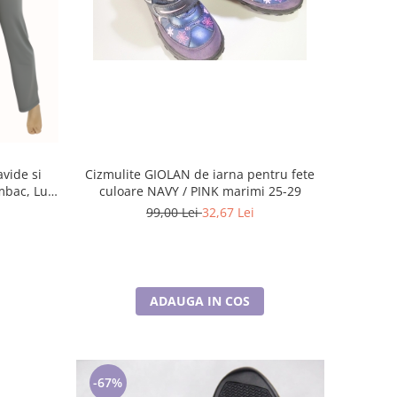
vide si
Cizmulite GIOLAN de iarna pentru fete
mbac, Lux,
culoare NAVY / PINK marimi 25-29
99,00 Lei
32,67 Lei
ADAUGA IN COS
-67%