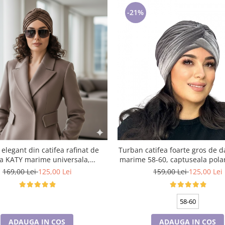
-21%
elegant din catifea rafinat de
Turban catifea foarte gros de
 KATY marime universala,
marime 58-60, captuseala polar
la polar, culoare maro Sequoia
gri deschis
169,00 Lei
125,00 Lei
159,00 Lei
125,00 Lei
58-60
ADAUGA IN COS
ADAUGA IN COS