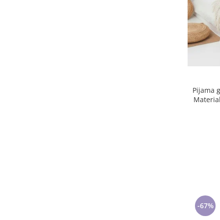
Pijama g
-67%