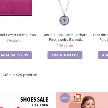
ofel Coveri Piele Fucsia
Lant din Inox Santa Barbara
Lant din 
Polo Jewelry Barbati
Polo 
179,00 Lei
SBJ.15.20005-3
SB
109,00 Lei
ADAUGA IN COS
ADAUGA IN COS
AD
1-
48
din
420
produse
-35%