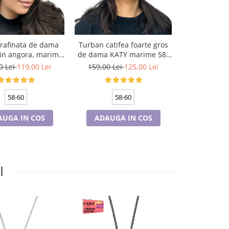
 rafinata de dama
Turban catifea foarte gros
Tricouri Fam
in angora, marime
de dama KATY marime 58-
si copii p
la, captuseala din
60, captuseala polar,
PENTRU MOT 
0 Lei
119,00 Lei
159,00 Lei
125,00 Lei
75,00 Le
r, culoare gri
culoare verde emerald
Minni
58-60
58-60
AUGA IN COS
ADAUGA IN COS
CONFI
I