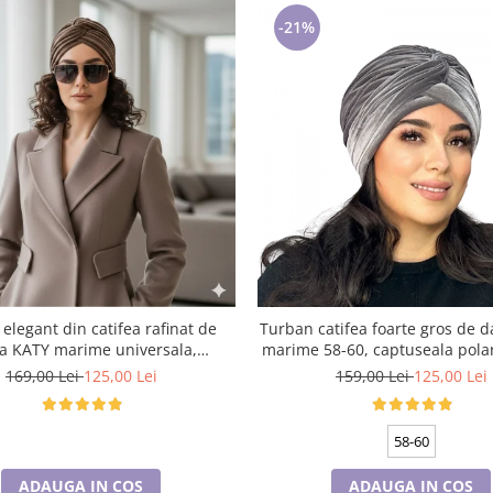
-21%
elegant din catifea rafinat de
Turban catifea foarte gros de
 KATY marime universala,
marime 58-60, captuseala polar
la polar, culoare maro Sequoia
gri deschis
169,00 Lei
125,00 Lei
159,00 Lei
125,00 Lei
58-60
ADAUGA IN COS
ADAUGA IN COS