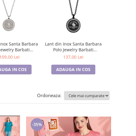
Inox Santa Barbara
Lant din Inox Santa Barbara
Lant argintiu
Jewelry Barbati
Polo Jewelry Barbati
pentru barb
J.15.20005-1
SBJ.15.20005-4
inoxidabil, 
109,00 Lei
137,00 Lei
70,0
AUGA IN COS
ADAUGA IN COS
ADAUGA
Ordoneaza:
-35%