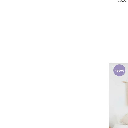
cozoroc 
-55%