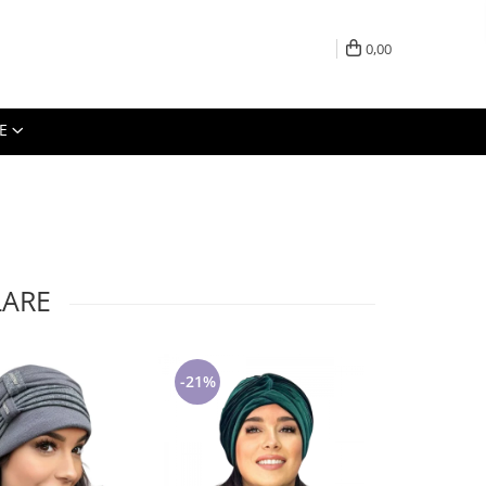
0,00
E
LARE
-21%
-27%