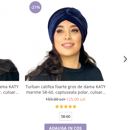
-21%
 dama KATY
Turban catifea foarte gros de dama KATY
, culoare
marime 58-60, captuseala polar, culoare
bleomarin
159,00 Lei
125,00 Lei
58-60
ADAUGA IN COS