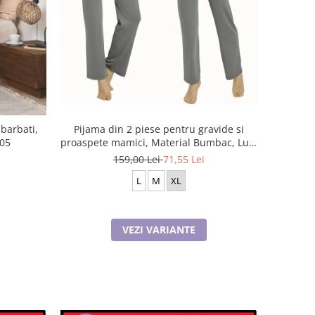
barbati,
Pijama din 2 piese pentru gravide si
005
proaspete mamici, Material Bumbac, Lux,
JEN50331
159,00 Lei
71,55 Lei
L
M
XL
VEZI VARIANTE