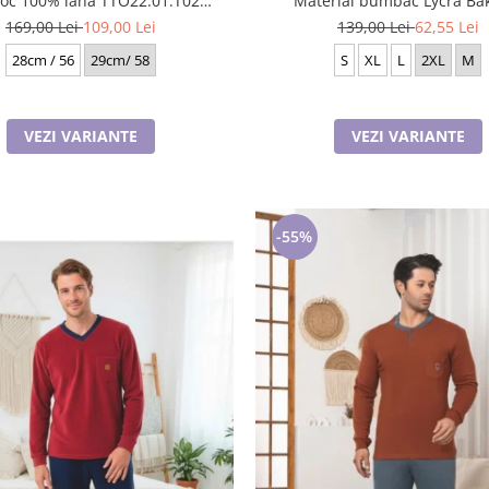
100% lana TTO22.01.T02
Material bumbac Lycra Ba
Rabionek Polonia
169,00 Lei
109,00 Lei
139,00 Lei
62,55 Lei
28cm / 56
29cm/ 58
S
XL
L
2XL
M
VEZI VARIANTE
VEZI VARIANTE
-55%