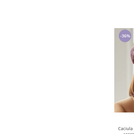
23
(1)
5XL
(1)
S(36)
(1)
35-38
(1)
30-34
(1)
-36%
S/M marime universala
(1)
6-8 ani
(1)
31-34 Roz/Mov/Alb
(1)
6-12 luni
(1)
110cm/44
(1)
L - maneca scurta
(1)
145cm/58
(1)
Caciula