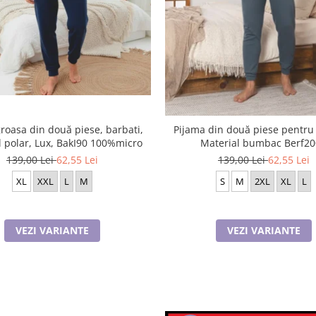
roasa din două piese, barbati,
Pijama din două piese pentru 
Material polar, Lux, BakI90 100%micro
Material bumbac Berf2
139,00 Lei
62,55 Lei
139,00 Lei
62,55 Lei
XL
XXL
L
M
S
M
2XL
XL
L
VEZI VARIANTE
VEZI VARIANTE