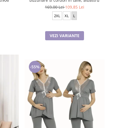
ki906
buzunare si cordon in talie, albastru
169,00 Lei
109,85 Lei
2XL
XL
L
VEZI VARIANTE
-55%