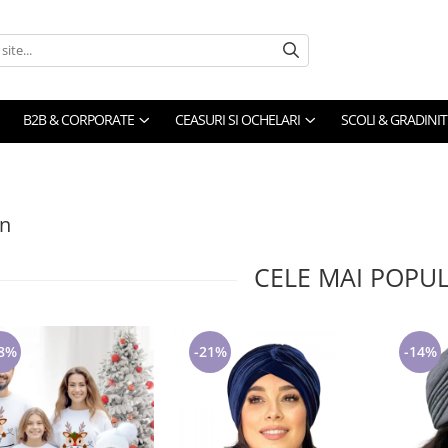
B2B & CORPORATE
CEASURI SI OCHELARI
SCOLI & GRADINIT
on
CELE MAI POPU
8%
-21%
-14%