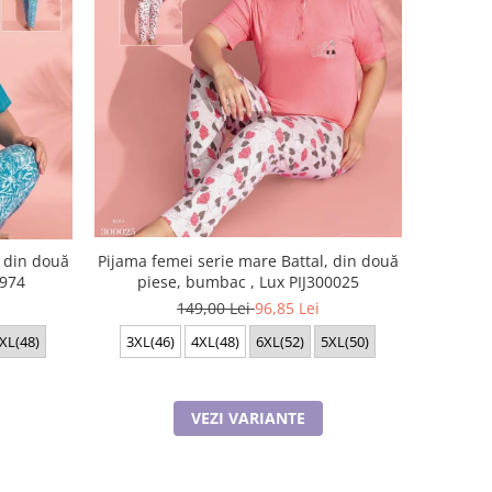
, din două
Pijama femei serie mare Battal, din două
2974
piese, bumbac , Lux PIJ300025
149,00 Lei
96,85 Lei
XL(48)
3XL(46)
4XL(48)
6XL(52)
5XL(50)
VEZI VARIANTE