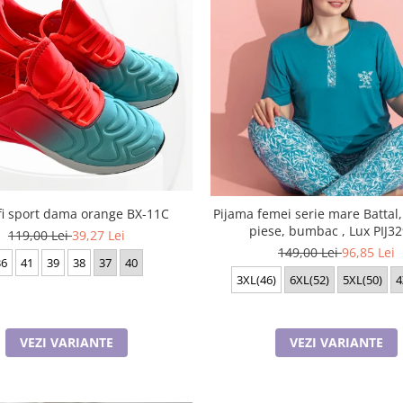
fi sport dama orange BX-11C
Pijama femei serie mare Battal
piese, bumbac , Lux PIJ3
119,00 Lei
39,27 Lei
149,00 Lei
96,85 Lei
36
41
39
38
37
40
3XL(46)
6XL(52)
5XL(50)
4
VEZI VARIANTE
VEZI VARIANTE