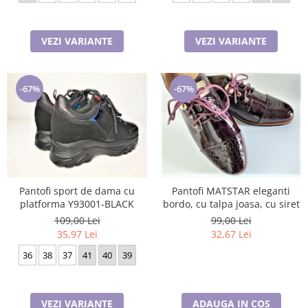
VEZI VARIANTE
VEZI VARIANTE
-67%
-67%
Pantofi MATSTAR eleganti
Pantofi sport de dama cu
bordo, cu talpa joasa, cu siret
platforma Y93001-BLACK
99,00 Lei
109,00 Lei
32,67 Lei
35,97 Lei
36
38
37
41
40
39
ADAUGA IN COS
VEZI VARIANTE