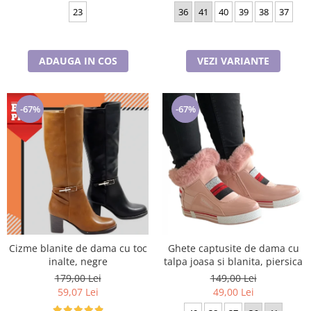
23
36
41
40
39
38
37
ADAUGA IN COS
VEZI VARIANTE
-67%
-67%
Cizme blanite de dama cu toc
Ghete captusite de dama cu
inalte, negre
talpa joasa si blanita, piersica
179,00 Lei
149,00 Lei
59,07 Lei
49,00 Lei