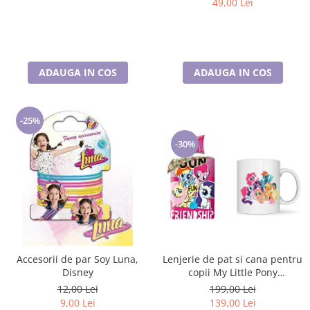
49,00 Lei
ADAUGA IN COS
ADAUGA IN COS
-25%
-30%
Accesorii de par Soy Luna,
Lenjerie de pat si cana pentru
Disney
copii My Little Pony
Friendship 140×200 cm, 70×90
12,00 Lei
199,00 Lei
cm, Disney, 100% bumbac
9,00 Lei
139,00 Lei