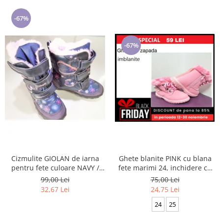
-67%
-67%
Cizmulite GIOLAN de iarna
Ghete blanite PINK cu blana
pentru fete culoare NAVY /
fete marimi 24, inchidere cu
PINK marimi 25-29
scai si fermoar
99,00 Lei
75,00 Lei
32,67 Lei
24,75 Lei
24
25