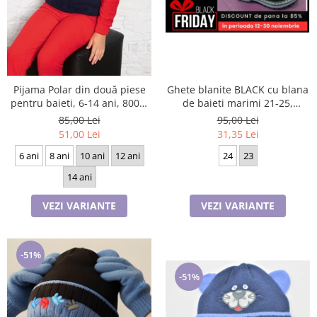
Ghete blanite BLACK cu blana
Pijama Polar din două piese
de baieti marimi 21-25,
pentru baieti, 6-14 ani, 8007,
inchidere cu scai si fermoar
culoare bleomarin si rosu
95,00 Lei
85,00 Lei
31,35 Lei
51,00 Lei
24
23
6 ani
8 ani
10 ani
12 ani
14 ani
VEZI VARIANTE
VEZI VARIANTE
-51%
-51%