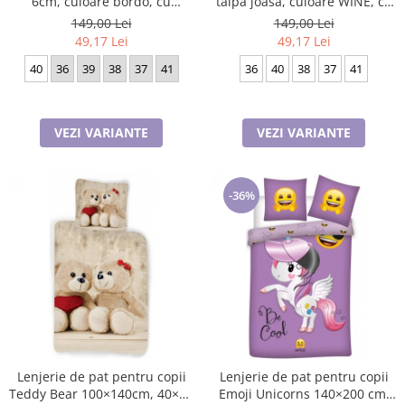
6cm, culoare bordo, cu
talpa joasa, culoare WINE, cu
fermoar si snur
catarama pe lateral
149,00 Lei
149,00 Lei
49,17 Lei
49,17 Lei
40
36
39
38
37
41
36
40
38
37
41
VEZI VARIANTE
VEZI VARIANTE
-36%
Lenjerie de pat pentru copii
Lenjerie de pat pentru copii
Teddy Bear 100×140cm, 40×45
Emoji Unicorns 140×200 cm,