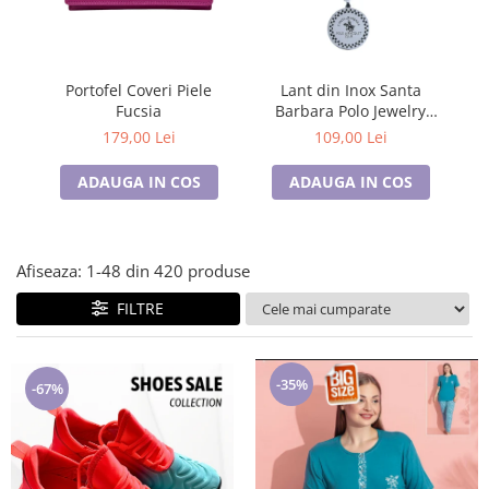
Lenjerii de pat pentru copii
Cadouri Cuplu
Fashion
Portofel Coveri Piele
Lant din Inox Santa
Pijamale de CRACIUN
Fucsia
Barbara Polo Jewelry
Pijamale de dama
Barbati SBJ.15.20005-3
B
179,00 Lei
109,00 Lei
Pijamale de barbati
ADAUGA IN COS
ADAUGA IN COS
Halate si capoate
Pijamale
WINTER Collection
Afiseaza:
1-
48
din
420
produse
Halate si pijamale Family
Incaltaminte
FILTRE
Seturi elegante femei
Umbrele
-35%
Pijamale de copii
-67%
Pijamale BIG SIZE femei
Cadouri ocazii speciale
Tricouri de craciun