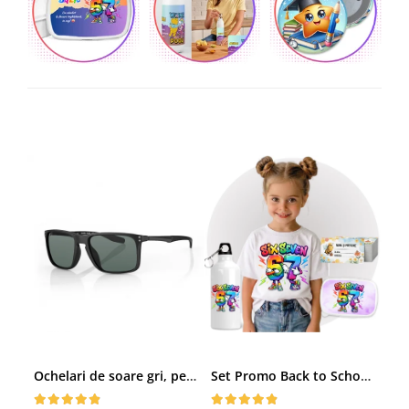
Ochelari de soare gri, pentru barbati, Daniel Klein Sunglasses, DK3250-2
Set Promo Back to School Six Seven 67 – Tricou + Cutie + Bidon Personalizat pentru copilul tău