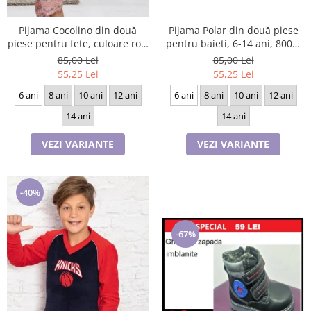
Pijama Cocolino din două
Pijama Polar din două piese
piese pentru fete, culoare roz,
pentru baieti, 6-14 ani, 8003,
6-14 ani, 9049
culoare bleomarin si visiniu
85,00 Lei
85,00 Lei
55,25 Lei
55,25 Lei
6 ani
8 ani
10 ani
12 ani
6 ani
8 ani
10 ani
12 ani
14 ani
14 ani
VEZI VARIANTE
VEZI VARIANTE
-40%
-67%