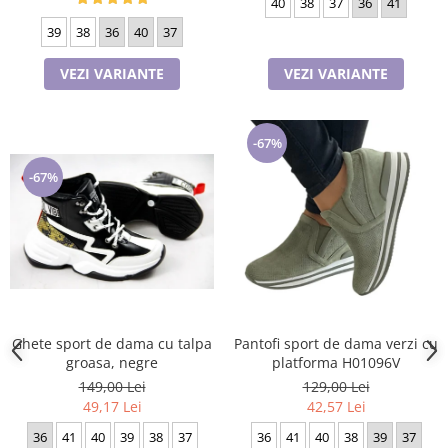
40
38
37
36
41
39
38
36
40
37
VEZI VARIANTE
VEZI VARIANTE
-67%
-67%
Ghete sport de dama cu talpa
Pantofi sport de dama verzi cu
groasa, negre
platforma H01096V
149,00 Lei
129,00 Lei
49,17 Lei
42,57 Lei
36
41
40
39
38
37
36
41
40
38
39
37