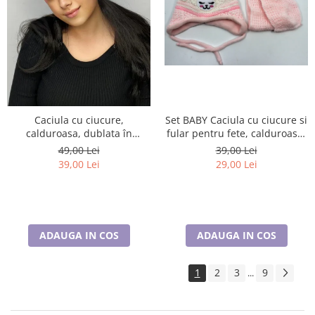
Set BABY Caciula cu ciucure si
Caciula cu ciucure,
fular pentru fete, calduroase,
calduroasa, dublata în
caciula dublata în interior,
interior, acoperă urechile și
39,00 Lei
49,00 Lei
acoperă urechile și fruntea
fruntea
29,00 Lei
39,00 Lei
ADAUGA IN COS
ADAUGA IN COS
1
2
3
9
...