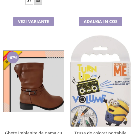
37
38
VEZI VARIANTE
ADAUGA IN COS
-67%
Ghete imblanite de dama cu
Trusa de colorat portabila