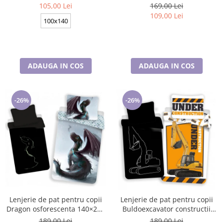
cm BRM006430
70×90 cm, Disney, 100%
105,00 Lei
169,00 Lei
bumbac
109,00 Lei
100x140
ADAUGA IN COS
ADAUGA IN COS
-26%
-26%
Lenjerie de pat pentru copii
Lenjerie de pat pentru copii
Dragon osforescenta 140×200
Buldoexcavator constructii
cm, 70×90 cm, Disney, 100%
140×200 cm, 70×90 cm,
189,00 Lei
189,00 Lei