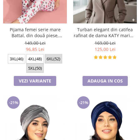
Cadouri pentru Doctori
Cadouri pentru Sfânta Maria
Martisoare
Pijama femei serie mare
Turban elegant din catifea
Battal, din două piese,
rafinat de dama KATY marime
bumbac , Lux PIJ300025
universala, captuseala polar,
149,00 Lei
169,00 Lei
culoare maro Sequoia
96,85 Lei
125,00 Lei
3XL(46)
4XL(48)
6XL(52)
5XL(50)
VEZI VARIANTE
ADAUGA IN COS
-21%
-21%