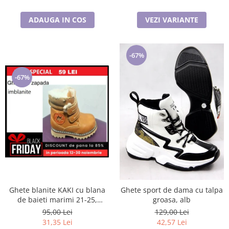
ADAUGA IN COS
VEZI VARIANTE
-67%
-67%
Ghete blanite KAKI cu blana
Ghete sport de dama cu talpa
de baieti marimi 21-25,
groasa, alb
inchidere cu scai si fermoar
95,00 Lei
129,00 Lei
31,35 Lei
42,57 Lei