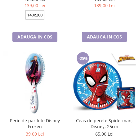
bumbac
Disney, 100% bumbac
139,00 Lei
139,00 Lei
140x200
ADAUGA IN COS
ADAUGA IN COS
-25%
Perie de par fete Disney
Ceas de perete Spiderman,
Frozen
Disney, 25cm
39,00 Lei
65,00 Lei