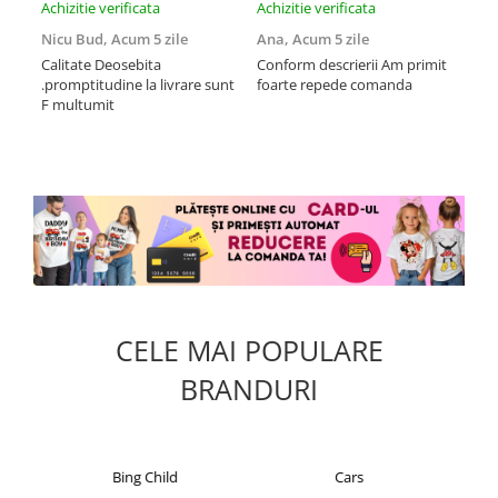
Achizitie verificata
Achizitie verificata
Achi
Nicu Bud,
Acum 5 zile
Ana,
Acum 5 zile
Tod
sa
Calitate Deosebita
Conform descrierii Am primit
.promptitudine la livrare sunt
foarte repede comanda
Rec
F multumit
la m
fix
mul
CELE MAI POPULARE
BRANDURI
Cars
Christian Laurent