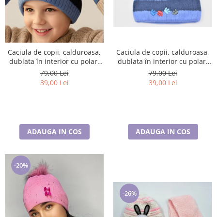
Caciula de copii, calduroasa,
Caciula de copii, calduroasa,
dublata în interior cu polar,
dublata în interior cu polar,
care acoperă urechile și
care acoperă urechile și
79,00 Lei
79,00 Lei
fruntea
fruntea
39,00 Lei
39,00 Lei
ADAUGA IN COS
ADAUGA IN COS
-20%
-26%