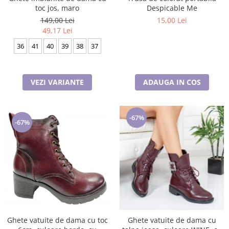
toc jos, maro
Despicable Me
149,00 Lei
15,00 Lei
49,17 Lei
36
41
40
39
38
37
VEZI VARIANTE
ADAUGA IN COS
-67%
-67%
Ghete vatuite de dama cu toc
Ghete vatuite de dama cu