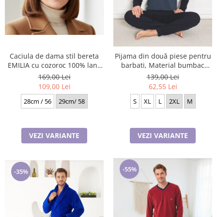
Caciula de dama stil bereta
Pijama din două piese pentru
EMILIA cu cozoroc 100% lana
barbati, Material bumbac
TTO22.01.T02 Rabionek
Lycra Baki906
169,00 Lei
139,00 Lei
Polonia
109,00 Lei
62,55 Lei
28cm / 56
29cm/ 58
S
XL
L
2XL
M
VEZI VARIANTE
VEZI VARIANTE
-55%
-35%