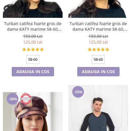
Turban catifea foarte gros de
Turban catifea foarte gros de
dama KATY marime 58-60,
dama KATY marime 58-60,
captuseala polar, culoare gri
captuseala polar, culoare
159,00 Lei
159,00 Lei
deschis
bleomarin
125,00 Lei
125,00 Lei
58-60
58-60
ADAUGA IN COS
ADAUGA IN COS
-55%
-36%