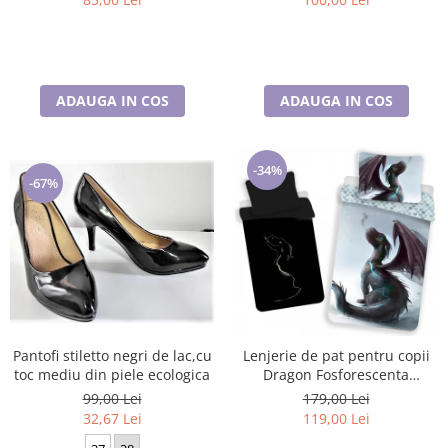
ADAUGA IN COS
ADAUGA IN COS
-34%
-67%
Pantofi stiletto negri de lac,cu
Lenjerie de pat pentru copii
toc mediu din piele ecologica
Dragon Fosforescenta
140×200cm, 70×90 cm
99,00 Lei
179,00 Lei
32,67 Lei
119,00 Lei