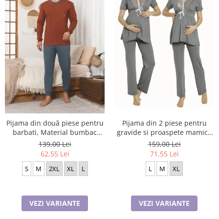
Pijama din două piese pentru
Pijama din 2 piese pentru
barbati, Material bumbac
gravide si proaspete mamici,
Berf2005
Material Bumbac, Lux,
139,00 Lei
159,00 Lei
JEN50331
62,55 Lei
71,55 Lei
S
M
2XL
XL
L
L
M
XL
VEZI VARIANTE
VEZI VARIANTE