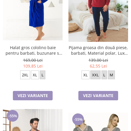
Halat gros cololino baie
Pijama groasa din două piese,
pentru barbati, buzunare si
barbati, Material polar, Lux,
cordon in talie, albastru
BakI90 100%micro
169,00 Lei
139,00 Lei
109,85 Lei
62,55 Lei
2XL
XL
L
XL
XXL
L
M
VEZI VARIANTE
VEZI VARIANTE
-55%
-55%