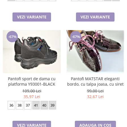
VEZI VARIANTE
VEZI VARIANTE
-67%
-67%
Pantofi MATSTAR eleganti
Pantofi sport de dama cu
bordo, cu talpa joasa, cu siret
platforma Y93001-BLACK
99,00 Lei
109,00 Lei
32,67 Lei
35,97 Lei
36
38
37
41
40
39
ADAUGA IN COS
VEZI VARIANTE