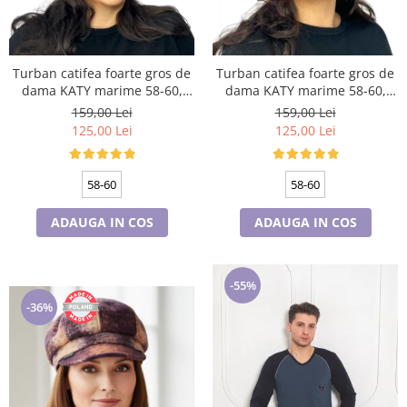
Turban catifea foarte gros de
Turban catifea foarte gros de
dama KATY marime 58-60,
dama KATY marime 58-60,
captuseala polar, culoare gri
captuseala polar, culoare
159,00 Lei
159,00 Lei
deschis
bleomarin
125,00 Lei
125,00 Lei
58-60
58-60
ADAUGA IN COS
ADAUGA IN COS
-55%
-36%