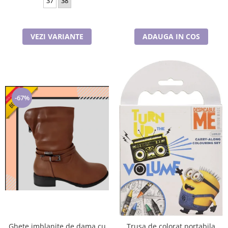
37
38
VEZI VARIANTE
ADAUGA IN COS
-67%
Ghete imblanite de dama cu
Trusa de colorat portabila