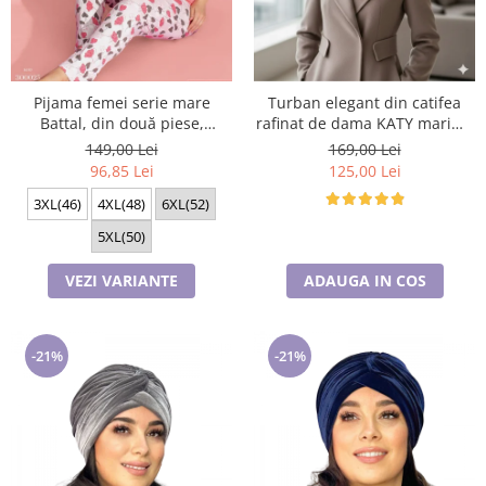
Cadouri pentru Doctori
Cadouri pentru Sfânta Maria
Martisoare
Pijama femei serie mare
Turban elegant din catifea
Battal, din două piese,
rafinat de dama KATY marime
bumbac , Lux PIJ300025
universala, captuseala polar,
149,00 Lei
169,00 Lei
culoare maro Sequoia
96,85 Lei
125,00 Lei
3XL(46)
4XL(48)
6XL(52)
5XL(50)
VEZI VARIANTE
ADAUGA IN COS
-21%
-21%