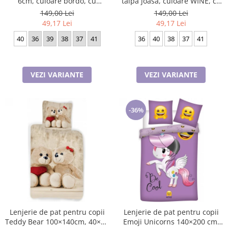
6cm, culoare bordo, cu
talpa joasa, culoare WINE, cu
fermoar si snur
catarama pe lateral
149,00 Lei
149,00 Lei
49,17 Lei
49,17 Lei
40
36
39
38
37
41
36
40
38
37
41
VEZI VARIANTE
VEZI VARIANTE
-36%
Lenjerie de pat pentru copii
Lenjerie de pat pentru copii
Teddy Bear 100×140cm, 40×45
Emoji Unicorns 140×200 cm,