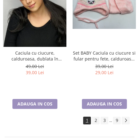
Set BABY Caciula cu ciucure si
Caciula cu ciucure,
fular pentru fete, calduroase,
calduroasa, dublata în
caciula dublata în interior,
interior, acoperă urechile și
39,00 Lei
49,00 Lei
acoperă urechile și fruntea
fruntea
29,00 Lei
39,00 Lei
ADAUGA IN COS
ADAUGA IN COS
1
2
3
9
...