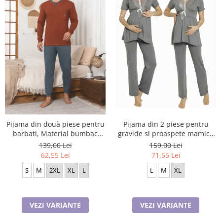
Pijama din două piese pentru
Pijama din 2 piese pentru
barbati, Material bumbac
gravide si proaspete mamici,
Berf2005
Material Bumbac, Lux,
139,00 Lei
159,00 Lei
JEN50331
62,55 Lei
71,55 Lei
S
M
2XL
XL
L
L
M
XL
VEZI VARIANTE
VEZI VARIANTE