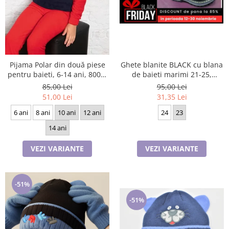
Ghete blanite BLACK cu blana
Pijama Polar din două piese
de baieti marimi 21-25,
pentru baieti, 6-14 ani, 8007,
inchidere cu scai si fermoar
culoare bleomarin si rosu
95,00 Lei
85,00 Lei
31,35 Lei
51,00 Lei
24
23
6 ani
8 ani
10 ani
12 ani
14 ani
VEZI VARIANTE
VEZI VARIANTE
-51%
-51%