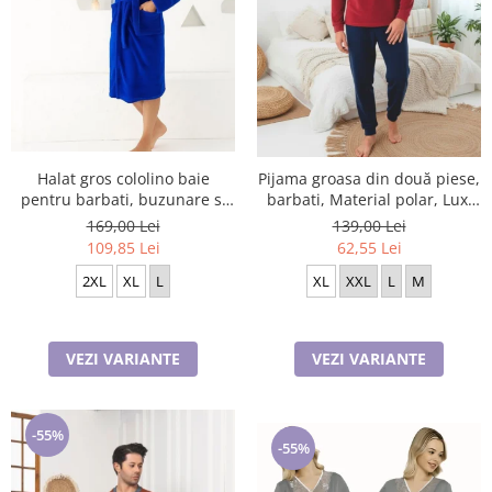
Halat gros cololino baie
Pijama groasa din două piese,
pentru barbati, buzunare si
barbati, Material polar, Lux,
cordon in talie, albastru
BakI90 100%micro
169,00 Lei
139,00 Lei
109,85 Lei
62,55 Lei
2XL
XL
L
XL
XXL
L
M
VEZI VARIANTE
VEZI VARIANTE
-55%
-55%