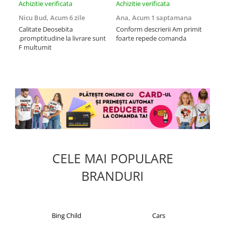
Achizitie verificata
Achizitie verificata
Achi
Nicu Bud,
Acum 6 zile
Ana,
Acum 1 saptamana
Tod
sa
Calitate Deosebita
Conform descrierii Am primit
.promptitudine la livrare sunt
foarte repede comanda
Rec
F multumit
la m
fix
mul
CELE MAI POPULARE
BRANDURI
Cars
Christian Laurent