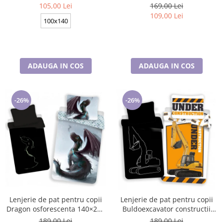
cm BRM006430
70×90 cm, Disney, 100%
105,00 Lei
169,00 Lei
bumbac
109,00 Lei
100x140
ADAUGA IN COS
ADAUGA IN COS
-26%
-26%
Lenjerie de pat pentru copii
Lenjerie de pat pentru copii
Dragon osforescenta 140×200
Buldoexcavator constructii
cm, 70×90 cm, Disney, 100%
140×200 cm, 70×90 cm,
189,00 Lei
189,00 Lei