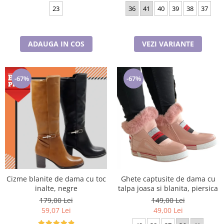
23
36
41
40
39
38
37
ADAUGA IN COS
VEZI VARIANTE
-67%
-67%
Cizme blanite de dama cu toc
Ghete captusite de dama cu
inalte, negre
talpa joasa si blanita, piersica
179,00 Lei
149,00 Lei
59,07 Lei
49,00 Lei