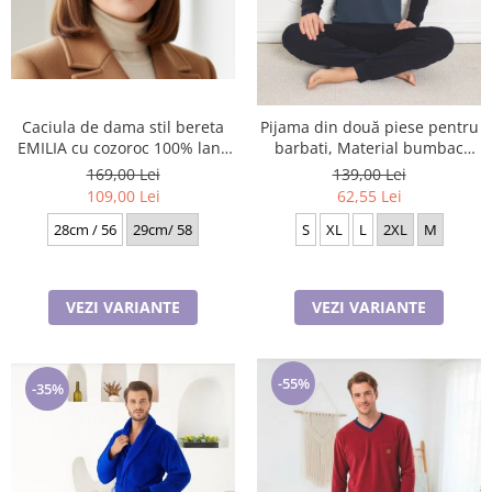
Caciula de dama stil bereta
Pijama din două piese pentru
EMILIA cu cozoroc 100% lana
barbati, Material bumbac
TTO22.01.T02 Rabionek
Lycra Baki906
169,00 Lei
139,00 Lei
Polonia
109,00 Lei
62,55 Lei
28cm / 56
29cm/ 58
S
XL
L
2XL
M
VEZI VARIANTE
VEZI VARIANTE
-55%
-35%