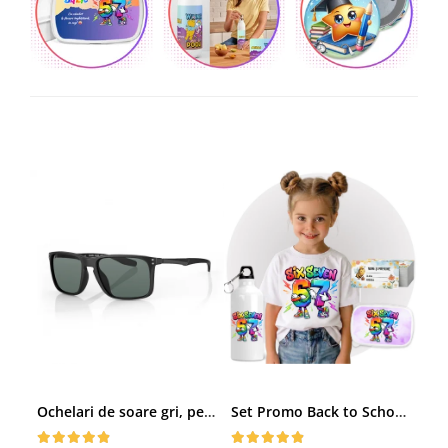
Ochelari de soare gri, pentru barbati, Daniel Klein Sunglasses, DK3250-2
Set Promo Back to School Six Seven 67 – Tricou + Cutie + Bidon Personalizat pentru copilul tău