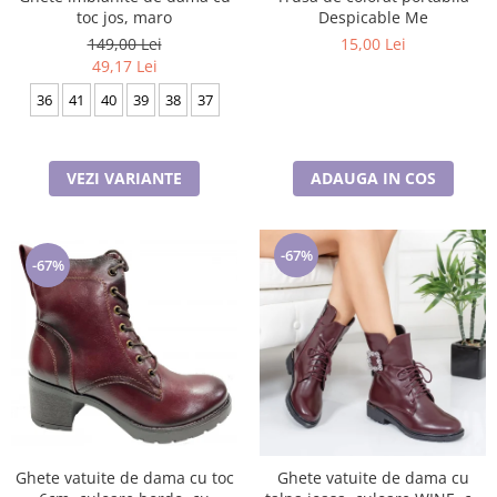
toc jos, maro
Despicable Me
149,00 Lei
15,00 Lei
49,17 Lei
36
41
40
39
38
37
VEZI VARIANTE
ADAUGA IN COS
-67%
-67%
Ghete vatuite de dama cu toc
Ghete vatuite de dama cu