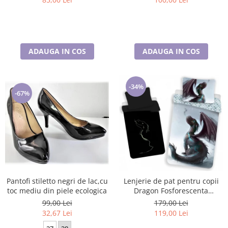
ADAUGA IN COS
ADAUGA IN COS
-34%
-67%
Pantofi stiletto negri de lac,cu
Lenjerie de pat pentru copii
toc mediu din piele ecologica
Dragon Fosforescenta
140×200cm, 70×90 cm
99,00 Lei
179,00 Lei
32,67 Lei
119,00 Lei