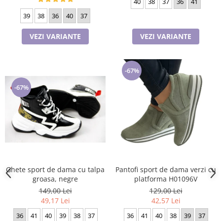
40
38
37
36
41
39
38
36
40
37
VEZI VARIANTE
VEZI VARIANTE
-67%
-67%
Ghete sport de dama cu talpa
Pantofi sport de dama verzi cu
groasa, negre
platforma H01096V
149,00 Lei
129,00 Lei
49,17 Lei
42,57 Lei
36
41
40
39
38
37
36
41
40
38
39
37