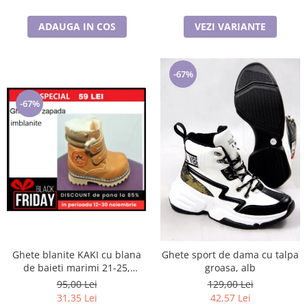
ADAUGA IN COS
VEZI VARIANTE
-67%
-67%
Ghete blanite KAKI cu blana
Ghete sport de dama cu talpa
de baieti marimi 21-25,
groasa, alb
inchidere cu scai si fermoar
95,00 Lei
129,00 Lei
31,35 Lei
42,57 Lei