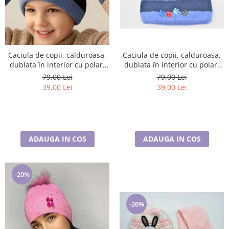
Caciula de copii, calduroasa,
Caciula de copii, calduroasa,
dublata în interior cu polar,
dublata în interior cu polar,
care acoperă urechile și
care acoperă urechile și
79,00 Lei
79,00 Lei
fruntea
fruntea
39,00 Lei
39,00 Lei
ADAUGA IN COS
ADAUGA IN COS
-20%
-26%