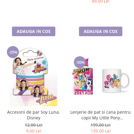
49,00 Lei
ADAUGA IN COS
ADAUGA IN COS
-25%
-30%
Accesorii de par Soy Luna,
Lenjerie de pat si cana pentru
Disney
copii My Little Pony
Friendship 140×200 cm, 70×90
12,00 Lei
199,00 Lei
cm, Disney, 100% bumbac
9,00 Lei
139,00 Lei