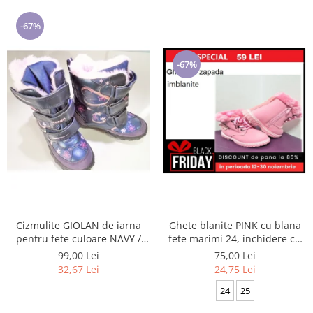
-67%
-67%
Cizmulite GIOLAN de iarna
Ghete blanite PINK cu blana
pentru fete culoare NAVY /
fete marimi 24, inchidere cu
PINK marimi 25-29
scai si fermoar
99,00 Lei
75,00 Lei
32,67 Lei
24,75 Lei
24
25