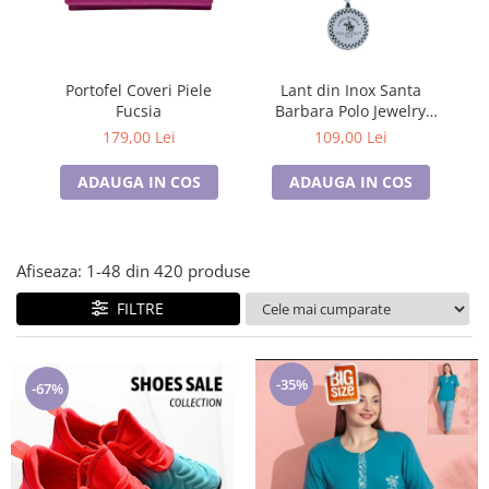
Lenjerii de pat pentru copii
Cadouri Cuplu
Fashion
Portofel Coveri Piele
Lant din Inox Santa
Pijamale de CRACIUN
Fucsia
Barbara Polo Jewelry
Pijamale de dama
Barbati SBJ.15.20005-3
B
179,00 Lei
109,00 Lei
Pijamale de barbati
ADAUGA IN COS
ADAUGA IN COS
Halate si capoate
Pijamale
WINTER Collection
Afiseaza:
1-
48
din
420
produse
Halate si pijamale Family
Incaltaminte
FILTRE
Seturi elegante femei
Umbrele
-35%
Pijamale de copii
-67%
Pijamale BIG SIZE femei
Cadouri ocazii speciale
Tricouri de craciun