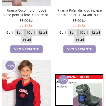
Pijama Cocolino din două
Pijama Polar din două piese
piese pentru fete, culoare roz,
pentru baieti, 6-14 ani, 8003,
6-14 ani, 9049
culoare bleomarin si visiniu
85,00 Lei
85,00 Lei
55,25 Lei
55,25 Lei
6 ani
8 ani
10 ani
12 ani
6 ani
8 ani
10 ani
12 ani
14 ani
14 ani
VEZI VARIANTE
VEZI VARIANTE
-40%
-67%