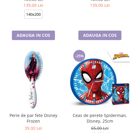
bumbac
Disney, 100% bumbac
139,00 Lei
139,00 Lei
140x200
ADAUGA IN COS
ADAUGA IN COS
-25%
Perie de par fete Disney
Ceas de perete Spiderman,
Frozen
Disney, 25cm
39,00 Lei
65,00 Lei