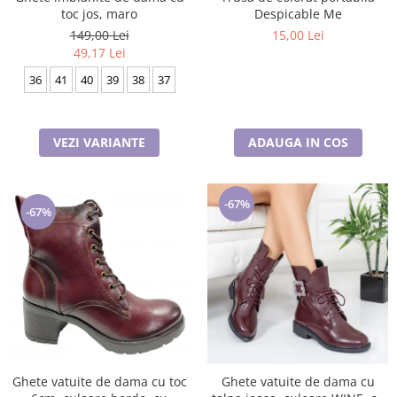
toc jos, maro
Despicable Me
149,00 Lei
15,00 Lei
49,17 Lei
36
41
40
39
38
37
VEZI VARIANTE
ADAUGA IN COS
-67%
-67%
Ghete vatuite de dama cu toc
Ghete vatuite de dama cu