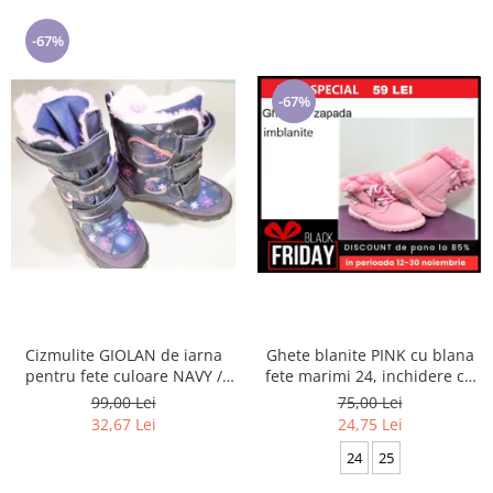
-67%
-67%
Cizmulite GIOLAN de iarna
Ghete blanite PINK cu blana
pentru fete culoare NAVY /
fete marimi 24, inchidere cu
PINK marimi 25-29
scai si fermoar
99,00 Lei
75,00 Lei
32,67 Lei
24,75 Lei
24
25