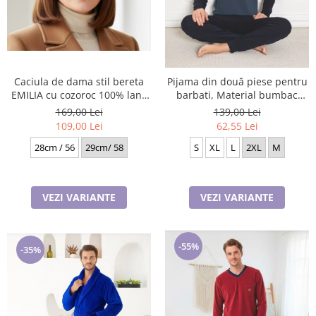
Caciula de dama stil bereta
Pijama din două piese pentru
EMILIA cu cozoroc 100% lana
barbati, Material bumbac
TTO22.01.T02 Rabionek
Lycra Baki906
169,00 Lei
139,00 Lei
Polonia
109,00 Lei
62,55 Lei
28cm / 56
29cm/ 58
S
XL
L
2XL
M
VEZI VARIANTE
VEZI VARIANTE
-55%
-35%