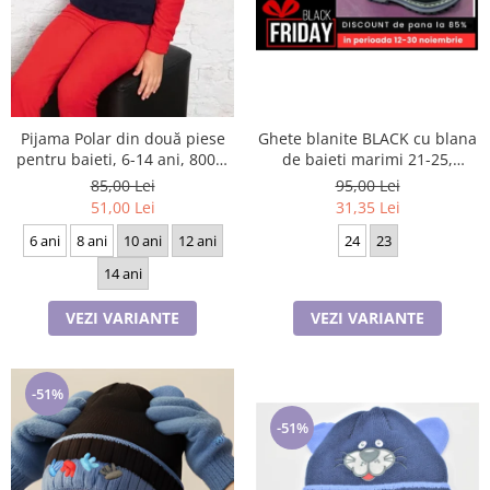
Ghete blanite BLACK cu blana
Pijama Polar din două piese
de baieti marimi 21-25,
pentru baieti, 6-14 ani, 8007,
inchidere cu scai si fermoar
culoare bleomarin si rosu
95,00 Lei
85,00 Lei
31,35 Lei
51,00 Lei
24
23
6 ani
8 ani
10 ani
12 ani
14 ani
VEZI VARIANTE
VEZI VARIANTE
-51%
-51%