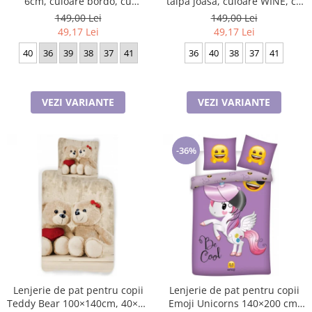
6cm, culoare bordo, cu
talpa joasa, culoare WINE, cu
fermoar si snur
catarama pe lateral
149,00 Lei
149,00 Lei
49,17 Lei
49,17 Lei
40
36
39
38
37
41
36
40
38
37
41
VEZI VARIANTE
VEZI VARIANTE
-36%
Lenjerie de pat pentru copii
Lenjerie de pat pentru copii
Teddy Bear 100×140cm, 40×45
Emoji Unicorns 140×200 cm,