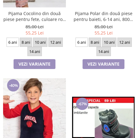
Pijama Cocolino din două
Pijama Polar din două piese
piese pentru fete, culoare roz,
pentru baieti, 6-14 ani, 8003,
6-14 ani, 9049
culoare bleomarin si visiniu
85,00 Lei
85,00 Lei
55,25 Lei
55,25 Lei
6 ani
8 ani
10 ani
12 ani
6 ani
8 ani
10 ani
12 ani
14 ani
14 ani
VEZI VARIANTE
VEZI VARIANTE
-40%
-67%