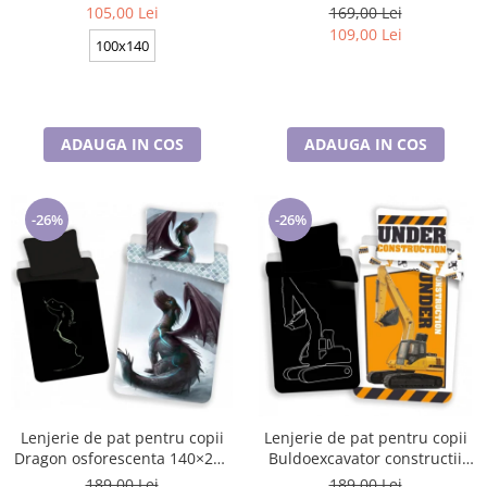
cm BRM006430
70×90 cm, Disney, 100%
105,00 Lei
169,00 Lei
bumbac
109,00 Lei
100x140
ADAUGA IN COS
ADAUGA IN COS
-26%
-26%
Lenjerie de pat pentru copii
Lenjerie de pat pentru copii
Dragon osforescenta 140×200
Buldoexcavator constructii
cm, 70×90 cm, Disney, 100%
140×200 cm, 70×90 cm,
189,00 Lei
189,00 Lei