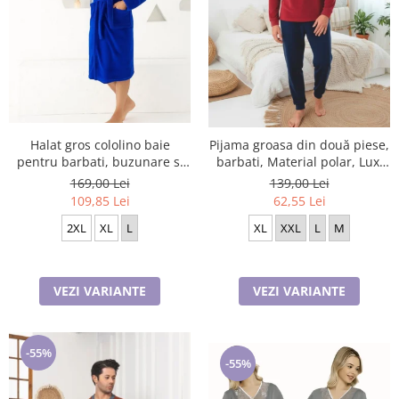
Halat gros cololino baie
Pijama groasa din două piese,
pentru barbati, buzunare si
barbati, Material polar, Lux,
cordon in talie, albastru
BakI90 100%micro
169,00 Lei
139,00 Lei
109,85 Lei
62,55 Lei
2XL
XL
L
XL
XXL
L
M
VEZI VARIANTE
VEZI VARIANTE
-55%
-55%