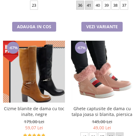
23
36
41
40
39
38
37
ADAUGA IN COS
VEZI VARIANTE
-67%
-67%
Cizme blanite de dama cu toc
Ghete captusite de dama cu
inalte, negre
talpa joasa si blanita, piersica
179,00 Lei
149,00 Lei
59,07 Lei
49,00 Lei