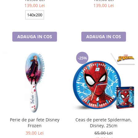
bumbac
Disney, 100% bumbac
139,00 Lei
139,00 Lei
140x200
ADAUGA IN COS
ADAUGA IN COS
-25%
Perie de par fete Disney
Ceas de perete Spiderman,
Frozen
Disney, 25cm
39,00 Lei
65,00 Lei