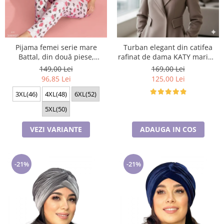
Cadouri pentru Doctori
Cadouri pentru Sfânta Maria
Martisoare
Pijama femei serie mare
Turban elegant din catifea
Battal, din două piese,
rafinat de dama KATY marime
bumbac , Lux PIJ300025
universala, captuseala polar,
149,00 Lei
169,00 Lei
culoare maro Sequoia
96,85 Lei
125,00 Lei
3XL(46)
4XL(48)
6XL(52)
5XL(50)
VEZI VARIANTE
ADAUGA IN COS
-21%
-21%