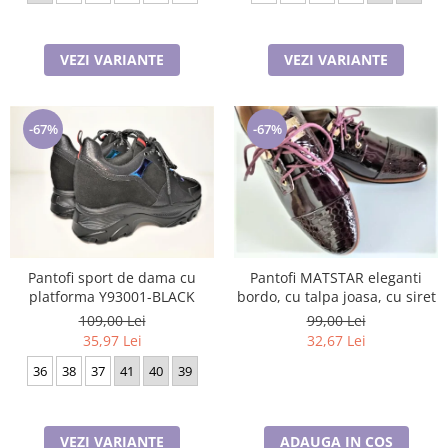
VEZI VARIANTE
VEZI VARIANTE
-67%
-67%
Pantofi MATSTAR eleganti
Pantofi sport de dama cu
bordo, cu talpa joasa, cu siret
platforma Y93001-BLACK
99,00 Lei
109,00 Lei
32,67 Lei
35,97 Lei
36
38
37
41
40
39
ADAUGA IN COS
VEZI VARIANTE