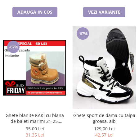
ADAUGA IN COS
VEZI VARIANTE
-67%
-67%
Ghete blanite KAKI cu blana
Ghete sport de dama cu talpa
de baieti marimi 21-25,
groasa, alb
inchidere cu scai si fermoar
95,00 Lei
129,00 Lei
31,35 Lei
42,57 Lei