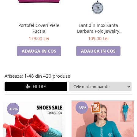
Lenjerii de pat pentru copii
Cadouri Cuplu
Fashion
Portofel Coveri Piele
Lant din Inox Santa
Pijamale de CRACIUN
Fucsia
Barbara Polo Jewelry
Pijamale de dama
Barbati SBJ.15.20005-3
B
179,00 Lei
109,00 Lei
Pijamale de barbati
ADAUGA IN COS
ADAUGA IN COS
Halate si capoate
Pijamale
WINTER Collection
Afiseaza:
1-
48
din
420
produse
Halate si pijamale Family
Incaltaminte
FILTRE
Seturi elegante femei
Umbrele
-35%
Pijamale de copii
-67%
Pijamale BIG SIZE femei
Cadouri ocazii speciale
Tricouri de craciun