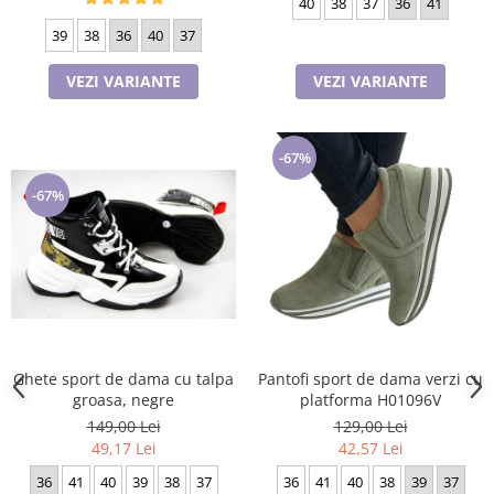
40
38
37
36
41
39
38
36
40
37
VEZI VARIANTE
VEZI VARIANTE
-67%
-67%
Ghete sport de dama cu talpa
Pantofi sport de dama verzi cu
groasa, negre
platforma H01096V
149,00 Lei
129,00 Lei
49,17 Lei
42,57 Lei
36
41
40
39
38
37
36
41
40
38
39
37