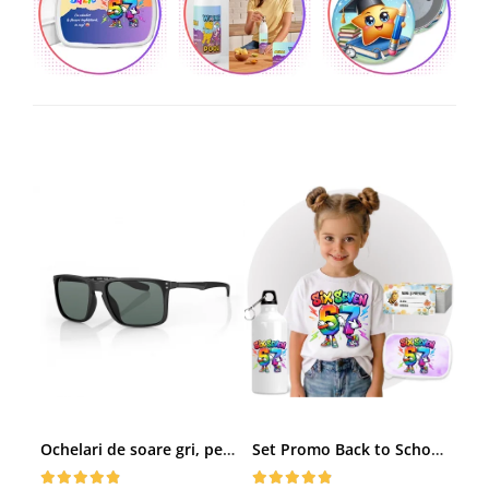
Ochelari de soare gri, pentru barbati, Daniel Klein Sunglasses, DK3250-2
Set Promo Back to School Six Seven 67 – Tricou + Cutie + Bidon Personalizat pentru copilul tău