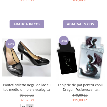
ADAUGA IN COS
ADAUGA IN COS
-34%
-67%
Pantofi stiletto negri de lac,cu
Lenjerie de pat pentru copii
toc mediu din piele ecologica
Dragon Fosforescenta
140×200cm, 70×90 cm
99,00 Lei
179,00 Lei
32,67 Lei
119,00 Lei