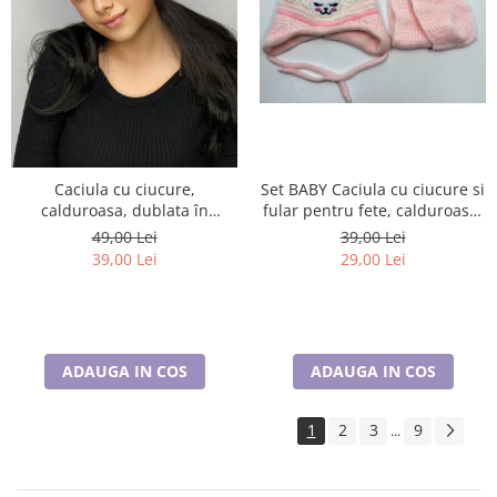
Set BABY Caciula cu ciucure si
Caciula cu ciucure,
fular pentru fete, calduroase,
calduroasa, dublata în
caciula dublata în interior,
interior, acoperă urechile și
39,00 Lei
49,00 Lei
acoperă urechile și fruntea
fruntea
29,00 Lei
39,00 Lei
ADAUGA IN COS
ADAUGA IN COS
1
2
3
9
...