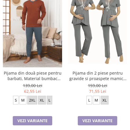
Pijama din două piese pentru
Pijama din 2 piese pentru
barbati, Material bumbac
gravide si proaspete mamici,
Berf2005
Material Bumbac, Lux,
139,00 Lei
159,00 Lei
JEN50331
62,55 Lei
71,55 Lei
S
M
2XL
XL
L
L
M
XL
VEZI VARIANTE
VEZI VARIANTE