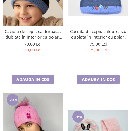
Caciula de copii, calduroasa,
Caciula de copii, calduroasa,
dublata în interior cu polar,
dublata în interior cu polar,
care acoperă urechile și
care acoperă urechile și
79,00 Lei
79,00 Lei
fruntea
fruntea
39,00 Lei
39,00 Lei
ADAUGA IN COS
ADAUGA IN COS
-20%
-26%