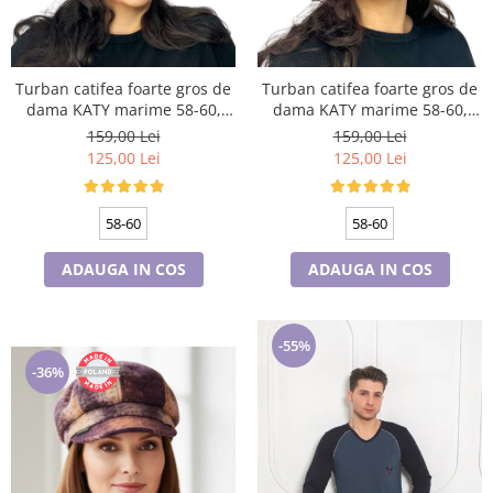
Turban catifea foarte gros de
Turban catifea foarte gros de
dama KATY marime 58-60,
dama KATY marime 58-60,
captuseala polar, culoare gri
captuseala polar, culoare
159,00 Lei
159,00 Lei
deschis
bleomarin
125,00 Lei
125,00 Lei
58-60
58-60
ADAUGA IN COS
ADAUGA IN COS
-55%
-36%