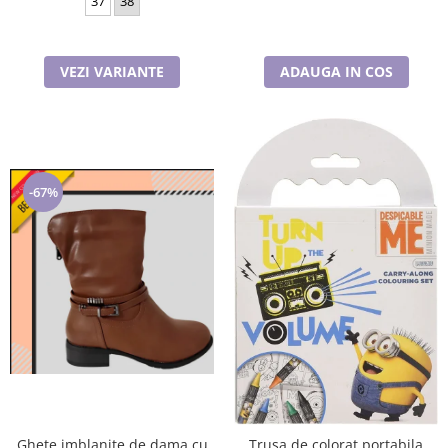
37
38
VEZI VARIANTE
ADAUGA IN COS
-67%
Ghete imblanite de dama cu
Trusa de colorat portabila