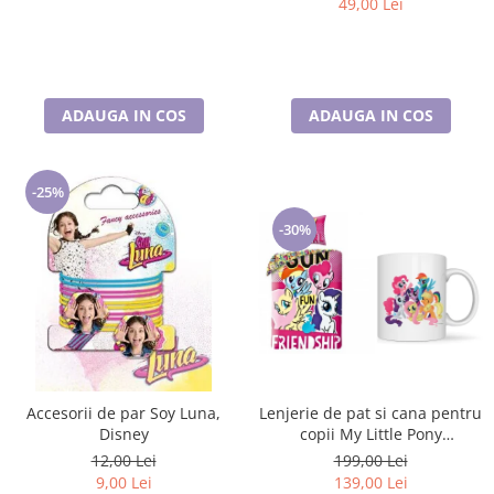
49,00 Lei
ADAUGA IN COS
ADAUGA IN COS
-25%
-30%
Accesorii de par Soy Luna,
Lenjerie de pat si cana pentru
Disney
copii My Little Pony
Friendship 140×200 cm, 70×90
12,00 Lei
199,00 Lei
cm, Disney, 100% bumbac
9,00 Lei
139,00 Lei