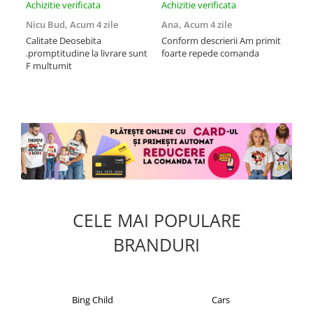
Achizitie verificata
Achizitie verificata
Achi
Nicu Bud,
Acum 4 zile
Ana,
Acum 4 zile
Tod
sa
Calitate Deosebita
Conform descrierii Am primit
.promptitudine la livrare sunt
foarte repede comanda
Rec
F multumit
la m
fix
mul
CELE MAI POPULARE
BRANDURI
Cars
Christian Laurent