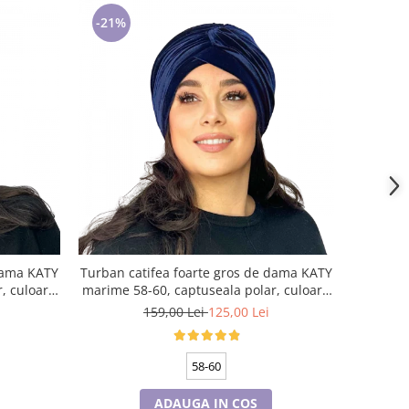
-21%
 dama KATY
Turban catifea foarte gros de dama KATY
, culoare
marime 58-60, captuseala polar, culoare
bleomarin
159,00 Lei
125,00 Lei
58-60
ADAUGA IN COS