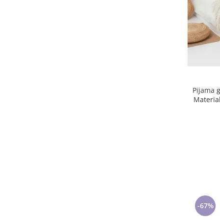
Pijama g
-67%