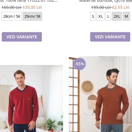
100% lana TTO22.01.T02
Material bumbac Lycra Ba
Rabionek Polonia
169,00 Lei
109,00 Lei
139,00 Lei
62,55 Lei
28cm / 56
29cm/ 58
S
XL
L
2XL
M
VEZI VARIANTE
VEZI VARIANTE
-55%