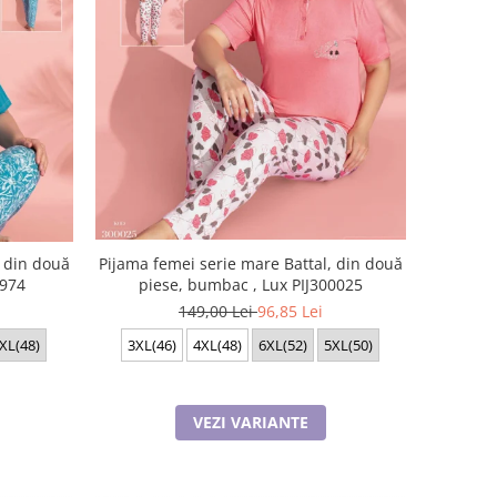
, din două
Pijama femei serie mare Battal, din două
2974
piese, bumbac , Lux PIJ300025
149,00 Lei
96,85 Lei
XL(48)
3XL(46)
4XL(48)
6XL(52)
5XL(50)
VEZI VARIANTE