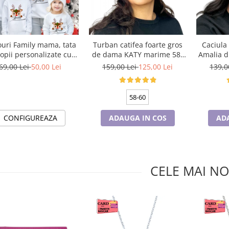
ouri Family mama, tata
Turban catifea foarte gros
Caciula
copii personalizate cu
de dama KATY marime 58-
Amalia d
ematica de Craciun,
60, captuseala polar,
universa
69,00 Lei
50,00 Lei
159,00 Lei
125,00 Lei
139,0
raciun Fericit 12248
culoare bleomarin
pola
58-60
CONFIGUREAZA
ADAUGA IN COS
AD
CELE MAI NO