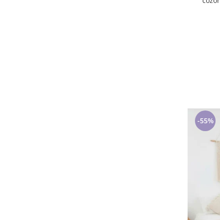
cozoroc 
-55%