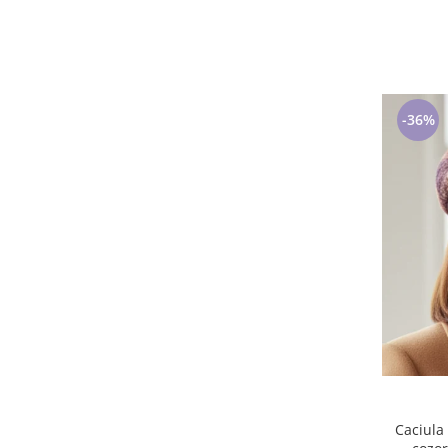
23
(1)
5XL
(1)
S(36)
(1)
35-38
(1)
30-34
(1)
-36%
S/M marime universala
(1)
6-8 ani
(1)
31-34 Roz/Mov/Alb
(1)
6-12 luni
(1)
110cm/44
(1)
L - maneca scurta
(1)
145cm/58
(1)
Caciula