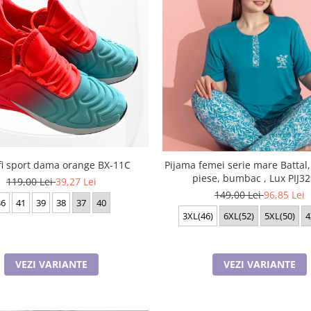
fi sport dama orange BX-11C
Pijama femei serie mare Battal
piese, bumbac , Lux PIJ3
119,00 Lei
39,27 Lei
149,00 Lei
96,85 Lei
36
41
39
38
37
40
3XL(46)
6XL(52)
5XL(50)
4
VEZI VARIANTE
VEZI VARIANTE