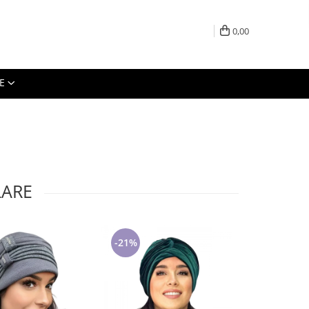
0,00
E
LARE
-21%
-27%