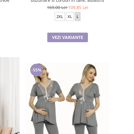
ki906
buzunare si cordon in talie, albastru
169,00 Lei
109,85 Lei
2XL
XL
L
VEZI VARIANTE
-55%