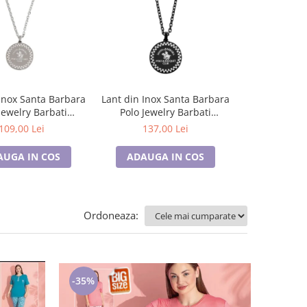
Inox Santa Barbara
Lant din Inox Santa Barbara
Lant argintiu
Jewelry Barbati
Polo Jewelry Barbati
pentru barb
J.15.20005-1
SBJ.15.20005-4
inoxidabil, 
109,00 Lei
137,00 Lei
70,0
AUGA IN COS
ADAUGA IN COS
ADAUGA
Ordoneaza:
-35%