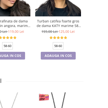
 rafinata de dama
Turban catifea foarte gros
Tricouri Fam
in angora, marime
de dama KATY marime 58-
si copii p
la, captuseala din
60, captuseala polar,
PENTRU MOT 
0 Lei
119,00 Lei
159,00 Lei
125,00 Lei
75,00 Le
r, culoare gri
culoare verde emerald
Minni
58-60
58-60
AUGA IN COS
ADAUGA IN COS
CONFI
I