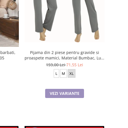
barbati,
Pijama din 2 piese pentru gravide si
005
proaspete mamici, Material Bumbac, Lux,
JEN50331
159,00 Lei
71,55 Lei
L
M
XL
VEZI VARIANTE