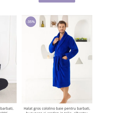
-35%
barbati,
Halat gros cololino baie pentru barbati,