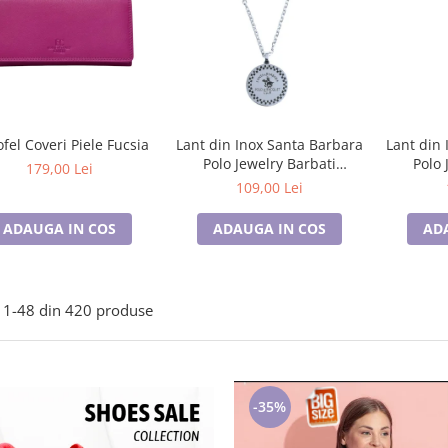
ofel Coveri Piele Fucsia
Lant din Inox Santa Barbara
Lant din 
Polo Jewelry Barbati
Polo 
179,00 Lei
SBJ.15.20005-3
SB
109,00 Lei
ADAUGA IN COS
ADAUGA IN COS
AD
1-
48
din
420
produse
-35%