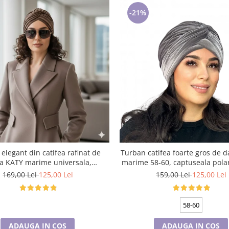
-21%
elegant din catifea rafinat de
Turban catifea foarte gros de
 KATY marime universala,
marime 58-60, captuseala polar
la polar, culoare maro Sequoia
gri deschis
169,00 Lei
125,00 Lei
159,00 Lei
125,00 Lei
58-60
ADAUGA IN COS
ADAUGA IN COS