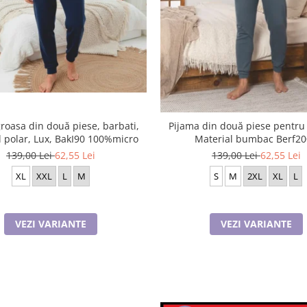
roasa din două piese, barbati,
Pijama din două piese pentru 
Material polar, Lux, BakI90 100%micro
Material bumbac Berf2
139,00 Lei
62,55 Lei
139,00 Lei
62,55 Lei
XL
XXL
L
M
S
M
2XL
XL
L
VEZI VARIANTE
VEZI VARIANTE