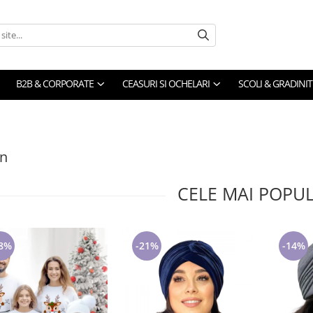
B2B & CORPORATE
CEASURI SI OCHELARI
SCOLI & GRADINIT
on
CELE MAI POPU
8%
-21%
-14%