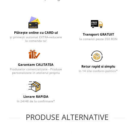
Lenjerii de pat pentru copii
Cadouri Cuplu
Fashion
Pijamale de CRACIUN
Plătește online cu CARD-ul
Transport GRATUIT
Pijamale de dama
și primești automat EXTRA-reducere
la comenzi peste 350 RON
la comanda ta!
Pijamale de barbati
Halate si capoate
Pijamale
Garantam CALITATEA
WINTER Collection
Retur rapid si simplu
Produselor comercializate - Produse
In 14 zile conform politicii*
personalizate in atelierul propriu
Halate si pijamale Family
Incaltaminte
Seturi elegante femei
Livrare RAPIDA
Umbrele
In 24/48 de la confirmare*
Pijamale de copii
Pijamale BIG SIZE femei
PRODUSE ALTERNATIVE
Cadouri ocazii speciale
Tricouri de craciun