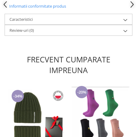
Cadouri pentru Doctori
Informatii conformitate produs
Cadouri pentru Sfânta Maria
Martisoare
Caracteristici
Review-uri
(0)
FRECVENT CUMPARATE
IMPREUNA
-20%
-34%