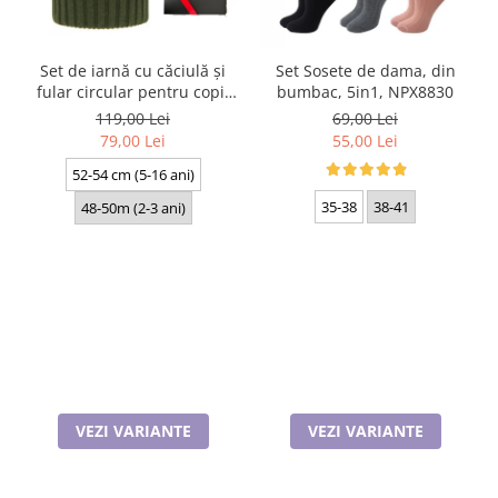
Set de iarnă cu căciulă și
Set Sosete de dama, din
fular circular pentru copii
bumbac, 5in1, NPX8830
Livido 5465.09.K30 kaki
119,00 Lei
69,00 Lei
produs in Polonia
79,00 Lei
55,00 Lei
52-54 cm (5-16 ani)
35-38
38-41
48-50m (2-3 ani)
VEZI VARIANTE
VEZI VARIANTE