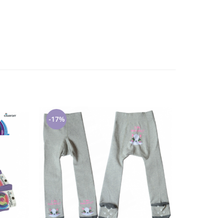
-17%
-26%