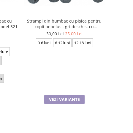
Strampi din bumbac cu pisica pentru
Set BABY
copii bebelusi, gri deschis, cu
odel 321
pentru fet
antiderapant , BHN7908
în interio
30,00 Lei
25,00 Lei
0-6 luni
6-12 luni
12-18 luni
elute
in
VEZI VARIANTE