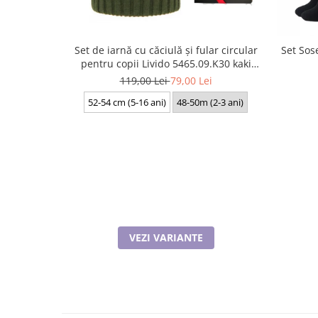
Set de iarnă cu căciulă și fular circular
Set Sose
pentru copii Livido 5465.09.K30 kaki
produs in Polonia
119,00 Lei
79,00 Lei
52-54 cm (5-16 ani)
48-50m (2-3 ani)
VEZI VARIANTE