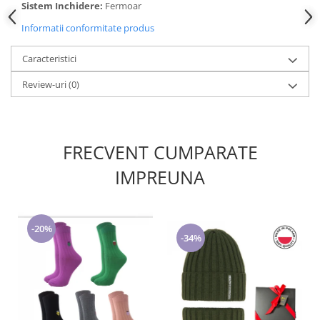
Cadouri pentru Doctori
Sistem Inchidere:
Fermoar
Cadouri pentru Sfânta Maria
Informatii conformitate produs
Martisoare
Caracteristici
Review-uri
(0)
FRECVENT CUMPARATE
IMPREUNA
-20%
-34%