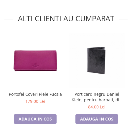
ALTI CLIENTI AU CUMPARAT
Portofel Coveri Piele Fucsia
Port card negru Daniel
Klein, pentru barbati, din
179,00 Lei
piele naturala, DKW3048-01
84,00 Lei
ADAUGA IN COS
ADAUGA IN COS