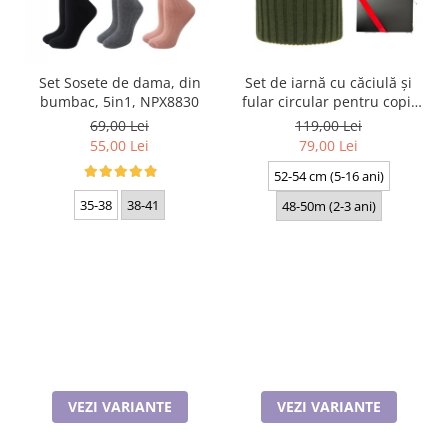
Set Sosete de dama, din
Set de iarnă cu căciulă și
bumbac, 5in1, NPX8830
fular circular pentru copii
Livido 5465.09.K30 kaki
69,00 Lei
119,00 Lei
produs in Polonia
55,00 Lei
79,00 Lei
52-54 cm (5-16 ani)
35-38
38-41
48-50m (2-3 ani)
VEZI VARIANTE
VEZI VARIANTE