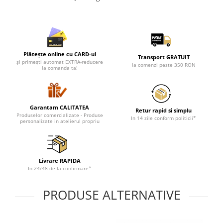
Lenjerii de pat pentru copii
Cadouri Cuplu
Fashion
Pijamale de CRACIUN
Plătește online cu CARD-ul
Transport GRATUIT
Pijamale de dama
și primești automat EXTRA-reducere
la comenzi peste 350 RON
la comanda ta!
Pijamale de barbati
Halate si capoate
Pijamale
Garantam CALITATEA
WINTER Collection
Retur rapid si simplu
Produselor comercializate - Produse
In 14 zile conform politicii*
personalizate in atelierul propriu
Halate si pijamale Family
Incaltaminte
Seturi elegante femei
Livrare RAPIDA
Umbrele
In 24/48 de la confirmare*
Pijamale de copii
Pijamale BIG SIZE femei
PRODUSE ALTERNATIVE
Cadouri ocazii speciale
Tricouri de craciun