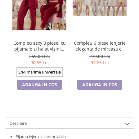
Compleu sexy 3 piese, cu
Compleu 6 piese lenjerie
H
pijamale si halat vișiniu,
eleganta de mireasa cu
pe
P37911
camasa de
259,00 Lei
279,00 Lei
noapte,pijamale și
90,65 Lei
97,65 Lei
halat,,nude, 60059
S/M marime universala
ADAUGA IN COS
ADAUGA IN COS
Descriere
Pijama lejera si confortabila