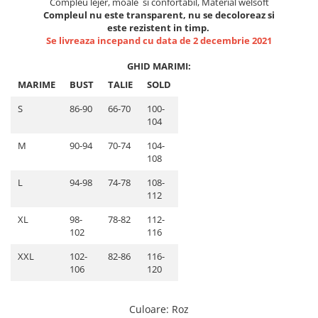
Compleu lejer, moale si confortabil, Material welsoft
Lenjerii de pat pentru copii
Compleul nu este transparent, nu se decoloreaz si
Cadouri Cuplu
este rezistent in timp.
Se livreaza incepand cu data de 2 decembrie 2021
Fashion
Pijamale de CRACIUN
GHID MARIMI:
Pijamale de dama
MARIME
BUST
TALIE
SOLD
Pijamale de barbati
S
86-90
66-70
100-
Halate si capoate
104
Pijamale
M
90-94
70-74
104-
WINTER Collection
108
Halate si pijamale Family
L
94-98
74-78
108-
Incaltaminte
112
Seturi elegante femei
XL
98-
78-82
112-
Umbrele
102
116
Pijamale de copii
XXL
102-
82-86
116-
Pijamale BIG SIZE femei
106
120
Cadouri ocazii speciale
Culoare
: Roz
Tricouri de craciun