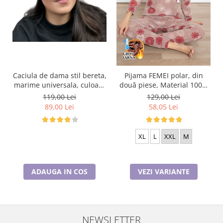
Caciula de dama stil bereta,
Pijama FEMEI polar, din
marime universala, culoare
două piese, Material 100%
roz, BELLA
micro, Lux, BAK08
119,00 Lei
129,00 Lei
Cappuccino
89,00 Lei
58,05 Lei
XL
L
XXL
M
ADAUGA IN COS
VEZI VARIANTE
NEWSLETTER