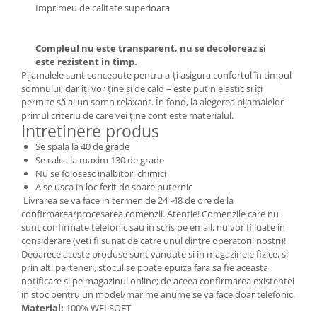
Imprimeu de calitate superioara
Compleul nu este transparent, nu se decoloreaz si
este rezistent in timp.
Pijamalele sunt concepute pentru a-ți asigura confortul în timpul
somnului, dar îți vor ține și de cald – este putin elastic și îți
permite să ai un somn relaxant. În fond, la alegerea pijamalelor
primul criteriu de care vei ține cont este materialul.
Intretinere produs
Se spala la 40 de grade
Se calca la maxim 130 de grade
Nu se folosesc inalbitori chimici
A se usca in loc ferit de soare puternic
Livrarea se va face in termen de 24 -48 de ore de la
confirmarea/procesarea comenzii. Atentie! Comenzile care nu
sunt confirmate telefonic sau in scris pe email, nu vor fi luate in
considerare (veti fi sunat de catre unul dintre operatorii nostri)!
Deoarece aceste produse sunt vandute si in magazinele fizice, si
prin alti parteneri, stocul se poate epuiza fara sa fie aceasta
notificare si pe magazinul online; de aceea confirmarea existentei
in stoc pentru un model/marime anume se va face doar telefonic.
Material:
100% WELSOFT