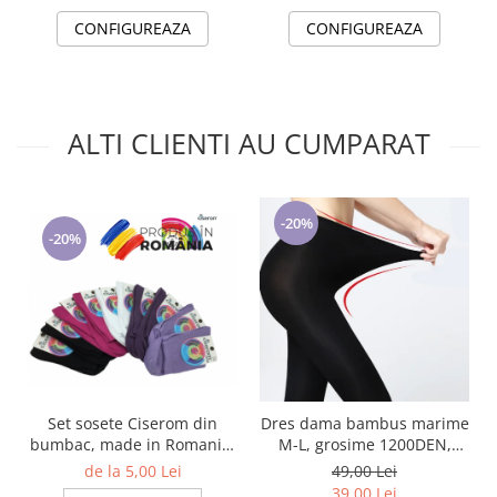
CONFIGUREAZA
CONFIGUREAZA
ALTI CLIENTI AU CUMPARAT
-20%
-20%
Set sosete Ciserom din
Dres dama bambus marime
bumbac, made in Romania,
M-L, grosime 1200DEN,
model 316
culoare negru, NH870
de la 5,00 Lei
49,00 Lei
39,00 Lei