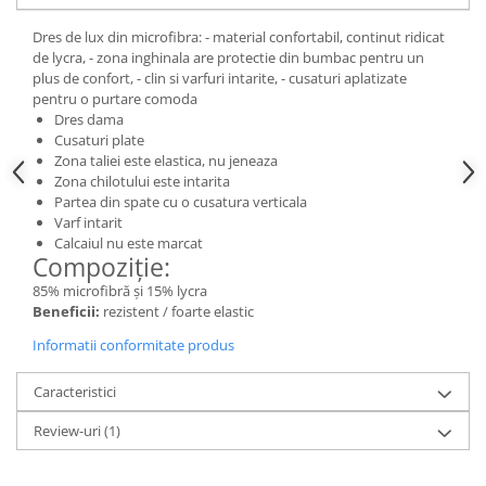
Cadouri pentru Doctori
Cadouri pentru Sfânta Maria
Dres de lux din microfibra: - material confortabil, continut ridicat
de lycra, - zona inghinala are protectie din bumbac pentru un
Martisoare
plus de confort, - clin si varfuri intarite, - cusaturi aplatizate
pentru o purtare comoda
Dres dama
Cusaturi plate
Zona taliei este elastica, nu jeneaza
Zona chilotului este intarita
Partea din spate cu o cusatura verticala
Varf intarit
Calcaiul nu este marcat
Compoziție:
85% microfibră și 15% lycra
Beneficii:
rezistent / foarte elastic
Informatii conformitate produs
Caracteristici
Review-uri
(1)