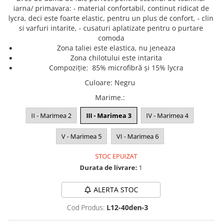
Lenjerii de pat pentru copii
iarna/ primavara: - material confortabil, continut ridicat de
Cadouri Cuplu
lycra, deci este foarte elastic, pentru un plus de confort, - clin
si varfuri intarite, - cusaturi aplatizate pentru o purtare
Fashion
comoda
Pijamale de CRACIUN
Zona taliei este elastica, nu jeneaza
Zona chilotului este intarita
Pijamale de dama
Compoziție:
85% microfibră și 15% lycra
Pijamale de barbati
Culoare
:
Negru
Halate si capoate
Marime.
:
Pijamale
WINTER Collection
II - Marimea 2
III - Marimea 3
IV - Marimea 4
Halate si pijamale Family
Incaltaminte
V - Marimea 5
VI - Marimea 6
Seturi elegante femei
STOC EPUIZAT
Umbrele
Durata de livrare:
1
Pijamale de copii
Pijamale BIG SIZE femei
ALERTA STOC
Cadouri ocazii speciale
Cod Produs:
L12-40den-3
Tricouri de craciun