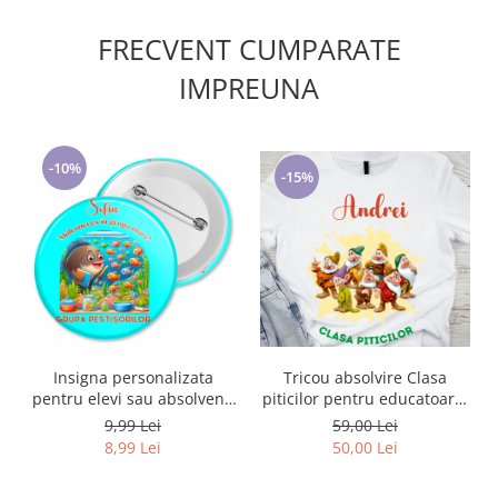
FRECVENT CUMPARATE
IMPREUNA
-10%
-15%
Insigna personalizata
Tricou absolvire Clasa
pentru elevi sau absolvenți
piticilor pentru educatoare,
de scoala Grupa pestisorilor
elevi clasa 4 sau gradinita
9,99 Lei
59,00 Lei
ABS10898
8,99 Lei
50,00 Lei