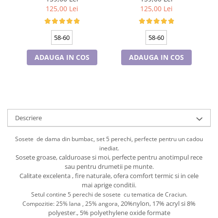
Cadouri pentru Doctori
polar, culoare wine
polar, culoare bleomarin
125,00 Lei
125,00 Lei
Cadouri pentru Sfânta Maria
Martisoare
58-60
58-60
ADAUGA IN COS
ADAUGA IN COS
Descriere
Sosete de dama din bumbac, set 5 perechi, perfecte pentru un cadou
inediat.
Sosete groase, calduroase si moi, perfecte pentru anotimpul rece
sau pentru drumetii pe munte.
Calitate excelenta , fire naturale, ofera comfort termic si in cele
mai aprige conditii.
Setul contine 5 perechi de sosete cu tematica de Craciun.
20%nylon, 17% acryl si 8%
Compozitie: 25% lana , 25% angora,
polyester., 5% polyethylene oxide formate