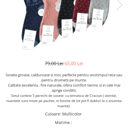
Etichete scolare
Cadouri barbati
Sepci personalizate
Seturi cadou barbati
Seturi cadou barbati portofel si curea
Bannere personalizate scoli si gradinite
Ceasuri pentru EL
Caserole personalizate sandwich
Cadouri craciun barbati
Saculeti personalizati
Cadouri personalizate barbati
Sticla de apa personalizata
Cadouri copii
Agende si caiete personalizate
Caciuli copii
79,00 Lei
65,00 Lei
Cadouri copii bebelusi 0+
Sosete groase, calduroase si moi, perfecte pentru anotimpul rece sau
Lenjerii de pat Disney
pentru drumetii pe munte.
Cadouri copii 1 an
Calitate excelenta , fire naturale, ofera comfort termic si in cele mai
aprige conditii.
Cadouri craciun copii
Setul contine 5 perechi de sosete cu tematica de Craciun ( atentie,
Colectia Disney
nuantele sunt mixte pe pachet, in functie de lot pot fi dubluri la o anumita
nuanta).
Sticlă pentru apa Personalizată
Culoare
:
Multicolor
Sepci personalizate
Seturi cadou pentru copii KID's Collection
Marime.
: