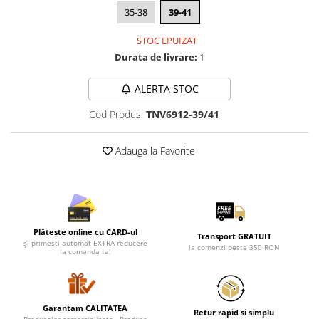
Lenjerii de pat pentru copii
35-38
39-41
Cadouri Cuplu
STOC EPUIZAT
Fashion
Durata de livrare:
1
Pijamale de CRACIUN
Pijamale de dama
ALERTA STOC
Pijamale de barbati
Cod Produs:
TNV6912-39/41
Halate si capoate
Pijamale
Adauga la Favorite
WINTER Collection
Halate si pijamale Family
Incaltaminte
Seturi elegante femei
Umbrele
Plătește online cu CARD-ul
Transport GRATUIT
și primești automat EXTRA-reducere
la comenzi peste 350 RON
Pijamale de copii
la comanda ta!
Pijamale BIG SIZE femei
Cadouri ocazii speciale
Garantam CALITATEA
Tricouri de craciun
Retur rapid si simplu