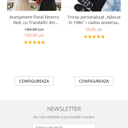
Aranjament Floral Fererro
Tricou personalizat „Născut
Red, cu Trandafiri din
în 1986” – cadou aniversar
sapun
cu mesaj amuzant
189,00 Lei
55,00 Lei
169,00 Lei
CONFIGUREAZA
CONFIGUREAZA
NEWSLETTER
Nu rata ofertele si promotiile noastre