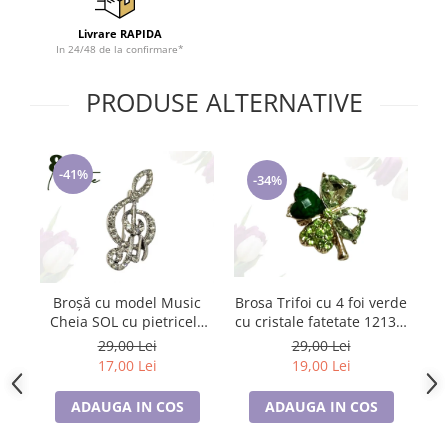
Tricouri de cuplu Valentine's Day
Livrare RAPIDA
Valentine's Day
In 24/48 de la confirmare*
Cadouri pentru Bunici
Cadouri pentru Nasi si Fini
PRODUSE ALTERNATIVE
Cadouri Craciun
Cadouri pentru Mama
Cadouri pentru profesori sau absolventi
-41%
-34%
Cadouri Back to school
Cadouri de Paște
Cadouri Traditionale Romanesti
8 Martie
Cadouri pentru CUPLU El & Ea
Brosa Trifoi cu 4 foi verde
Broșă cu model Music
cu cristale fatetate 12134,
Cheia SOL cu pietricele
Cadouri Iubitori de animale
cu ambalaj premium
albe, SC23.084
29,00 Lei
29,00 Lei
Cadouri GRAVIDE
19,00 Lei
17,00 Lei
Cadouri pentru sportivi
Cadouri Pensionare
ADAUGA IN COS
ADAUGA IN COS
Cadouri Colegi, sefi sau angajati