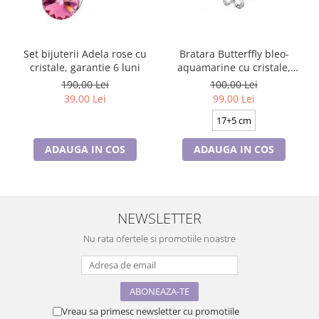
Set bijuterii Adela rose cu
Bratara Butterffly bleo-
cristale, garantie 6 luni
aquamarine cu cristale,
placata cu aur 18K
190,00 Lei
100,00 Lei
39,00 Lei
99,00 Lei
17+5 cm
ADAUGA IN COS
ADAUGA IN COS
NEWSLETTER
Nu rata ofertele si promotiile noastre
Vreau sa primesc newsletter cu promotiile