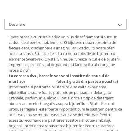
Cadouri pentru Doctori
Cadouri pentru Sfânta Maria
Martisoare
Descriere
Toate brosele cu cristale aduc un plus de rafinament si sunt un
cadou ideal pentru noi, femeile. O bijuterie noua reprezinta de
fiecare data, o schimbare a imaginii, iar E-cadou iti poate oferi
aceasta sansa. Straluceste si tu cu noua colectie de bijuterii cu
elemente Swarovski Crystal Shine. Se livreaza in cutie de bijuterii,
impreuna cu certificatul de garantie si factura fiscala Lungime
brosa 2.7 cm
La cererea dvs., brosele vor veni insotite de snurul de
martisor
(oferit gratis din partea noastra)
Intretinerea si pastrarea bijuteriilor A se evita expunerea
bijuteriilor la soare foarte puternic pe perioada indelungata
Cremele, parfumurile, alcoolul cat si orice alt tip de detergent
abraziv au un efect negativ asupra bijuteriilor . Bijuteriile sunt
produse fragile si este foarte important cum le pastram pentru ca
acestea sa nu se murdareasca sau sa se deterioreze. Pentru
aceasta, recomandam pastrarea acestora in cutia/ambalajul
original. Intretinerea si pastrarea bijuteriilor Pentru curatarea